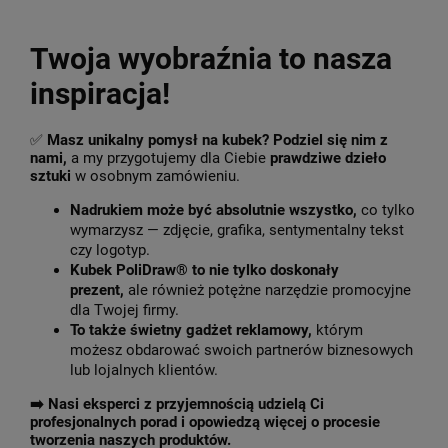
Twoja wyobraźnia to nasza
inspiracja!
✅
Masz unikalny pomysł na kubek? Podziel się nim z
nami,
a my przygotujemy dla Ciebie
prawdziwe dzieło
sztuki
w osobnym zamówieniu.
Nadrukiem może być absolutnie wszystko,
co tylko
wymarzysz — zdjęcie, grafika, sentymentalny tekst
czy logotyp.
Kubek PoliDraw® to nie tylko doskonały
prezent,
ale również potężne narzędzie promocyjne
dla Twojej firmy.
To także świetny gadżet reklamowy,
którym
możesz obdarować swoich partnerów biznesowych
lub lojalnych klientów.
➡️
Nasi eksperci z przyjemnością udzielą Ci
profesjonalnych porad i opowiedzą więcej o procesie
tworzenia naszych produktów.