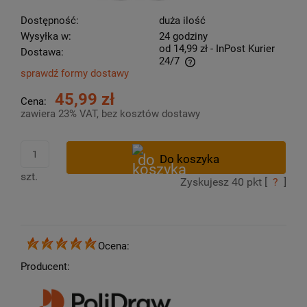
Dostępność:
duża ilość
Wysyłka w:
24 godziny
od 14,99 zł
- InPost Kurier
Dostawa:
24/7
sprawdź formy dostawy
Cena nie zawiera ewentualnych kosztów płatności
45,99 zł
Cena:
zawiera 23% VAT, bez kosztów dostawy
szt.
Zyskujesz
40
pkt [
?
]
Ocena:
Producent: