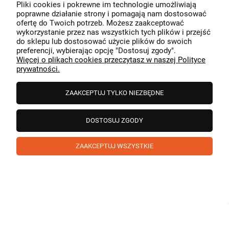
Pliki cookies i pokrewne im technologie umożliwiają
Dziękujemy za miłe słowa! Cieszymy się, że zakup
poprawne działanie strony i pomagają nam dostosować
przeszedł bezproblemowo, oraz, że możemy zapewnić
ofertę do Twoich potrzeb. Możesz zaakceptować
odpowiednią obsługę tak świetnym klientom. Dziękujemy
wykorzystanie przez nas wszystkich tych plików i przejść
raz jeszcze!
podgląd
do sklepu lub dostosować użycie plików do swoich
preferencji, wybierając opcję "Dostosuj zgody".
Więcej o plikach cookies przeczytasz w naszej Polityce
prywatności.
ZAAKCEPTUJ TYLKO NIEZBĘDNE
DOSTOSUJ ZGODY
ZAAKCEPTUJ WSZYSTKIE
Paweł
zweryfikowano
5
❤️ super poduszka.dziekuje💪
w tym miesiącu
1
0