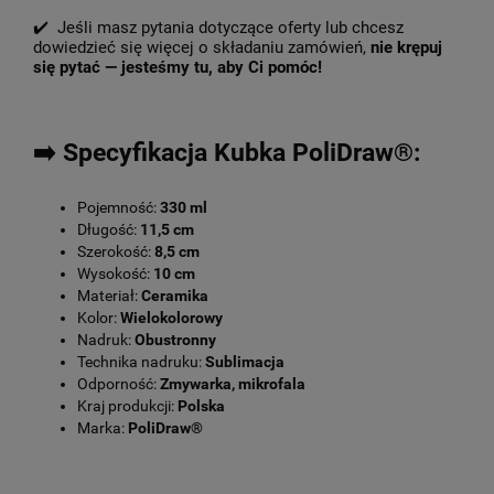
✔️ Jeśli masz pytania dotyczące oferty lub chcesz
dowiedzieć się więcej o składaniu zamówień,
nie krępuj
się pytać — jesteśmy tu, aby Ci pomóc!
➡️ Specyfikacja Kubka PoliDraw®:
Pojemność:
330 ml
Długość:
11,5 cm
Szerokość:
8,5 cm
Wysokość:
10 cm
Materiał:
Ceramika
Kolor:
Wielokolorowy
Nadruk:
Obustronny
Technika nadruku:
Sublimacja
Odporność:
Zmywarka, mikrofala
Kraj produkcji:
Polska
Marka:
PoliDraw®