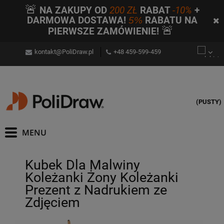
🚨
NA ZAKUPY OD
200 ZŁ
RABAT
-10%
+
DARMOWA DOSTAWA!
5%
RABATU NA
🚨
PIERWSZE ZAMÓWIENIE!
kontakt@PoliDraw.pl
+48 459-599-459
(PUSTY)
Kubek Dla Malwiny
Koleżanki Żony Koleżanki
Prezent z Nadrukiem ze
Zdjęciem