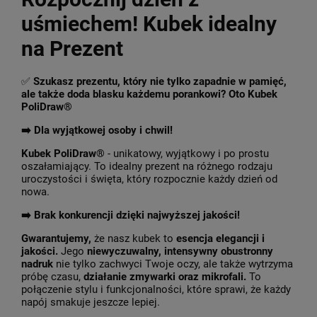
uśmiechem! Kubek idealny
na Prezent
✅
Szukasz prezentu, który nie tylko zapadnie w pamięć,
ale także doda blasku każdemu porankowi? Oto Kubek
PoliDraw®
➡️ Dla wyjątkowej osoby i chwil!
Kubek PoliDraw®
- unikatowy, wyjątkowy i po prostu
oszałamiający. To idealny prezent na różnego rodzaju
uroczystości i święta, który rozpocznie każdy dzień od
nowa.
➡️
Brak konkurencji dzięki najwyższej jakości!
Gwarantujemy,
że nasz kubek to
esencja elegancji i
jakości.
Jego
niewyczuwalny, intensywny obustronny
nadruk
nie tylko zachwyci Twoje oczy, ale także wytrzyma
próbę czasu,
działanie zmywarki oraz mikrofali.
To
połączenie stylu i funkcjonalności, które sprawi, że każdy
napój smakuje jeszcze lepiej.