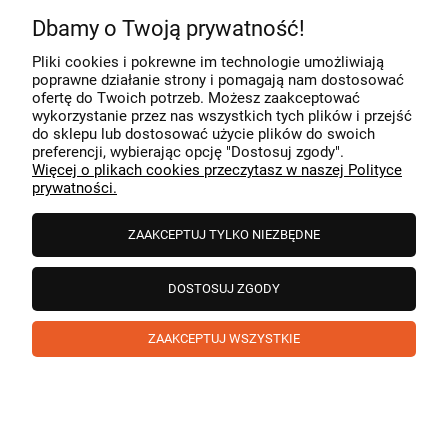
Dbamy o Twoją prywatność!
Komentarz sklepu
Pliki cookies i pokrewne im technologie umożliwiają
Dziękujemy za miłe słowa! Cieszymy się, że zakup
poprawne działanie strony i pomagają nam dostosować
przeszedł bezproblemowo, oraz, że możemy zapewnić
ofertę do Twoich potrzeb. Możesz zaakceptować
odpowiednią obsługę tak świetnym klientom. Dziękujemy
wykorzystanie przez nas wszystkich tych plików i przejść
raz jeszcze!
podgląd
do sklepu lub dostosować użycie plików do swoich
preferencji, wybierając opcję "Dostosuj zgody".
Więcej o plikach cookies przeczytasz w naszej Polityce
prywatności.
ZAAKCEPTUJ TYLKO NIEZBĘDNE
DOSTOSUJ ZGODY
ZAAKCEPTUJ WSZYSTKIE
Paweł
zweryfikowano
5
❤️ super poduszka.dziekuje💪
w tym miesiącu