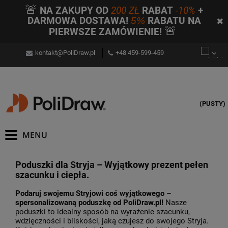
🚨
NA ZAKUPY OD
200 ZŁ
RABAT
-10%
+
DARMOWA DOSTAWA!
5%
RABATU NA
🚨
PIERWSZE ZAMÓWIENIE!
kontakt@PoliDraw.pl
+48 459-599-459
(PUSTY)
Poduszki dla Stryja – Wyjątkowy prezent pełen
szacunku i ciepła.
Podaruj swojemu Stryjowi coś wyjątkowego –
spersonalizowaną poduszkę od PoliDraw.pl!
Nasze
poduszki to idealny sposób na wyrażenie szacunku,
wdzięczności i bliskości, jaką czujesz do swojego Stryja.