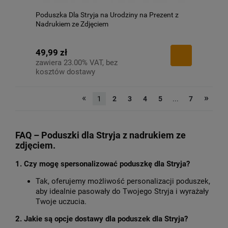
Poduszka Dla Stryja na Urodziny na Prezent z
Nadrukiem ze Zdjęciem
49,99 zł
zawiera 23.00% VAT, bez
kosztów dostawy
«
»
1
2
3
4
5
...
7
FAQ – Poduszki dla Stryja z nadrukiem ze
zdjęciem.
1. Czy mogę spersonalizować poduszkę dla Stryja?
Tak, oferujemy możliwość personalizacji poduszek,
aby idealnie pasowały do Twojego Stryja i wyrażały
Twoje uczucia.
2. Jakie są opcje dostawy dla poduszek dla Stryja?