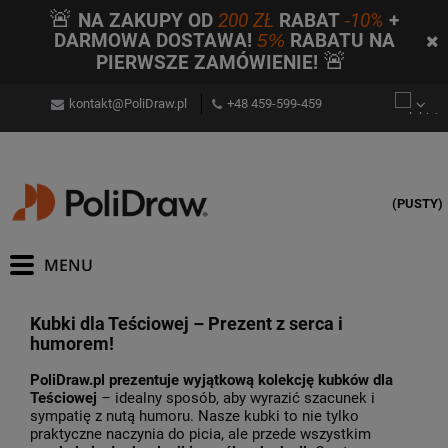
🚨
NA ZAKUPY OD
200 ZŁ
RABAT
-10%
+
DARMOWA DOSTAWA!
5%
RABATU NA
🚨
PIERWSZE ZAMÓWIENIE!
kontakt@PoliDraw.pl
+48 459-599-459
(PUSTY)
Kubki dla Teściowej – Prezent z serca i
humorem!
PoliDraw.pl prezentuje wyjątkową kolekcję kubków dla
Teściowej
– idealny sposób, aby wyrazić szacunek i
sympatię z nutą humoru. Nasze kubki to nie tylko
praktyczne naczynia do picia, ale przede wszystkim