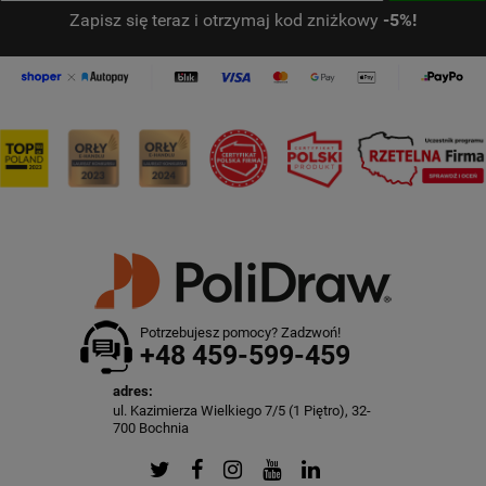
Zapisz się teraz i otrzymaj kod zniżkowy
-5%!
Potrzebujesz pomocy? Zadzwoń!
+48 459-599-459
adres:
ul. Kazimierza Wielkiego 7/5 (1 Piętro), 32-
700 Bochnia