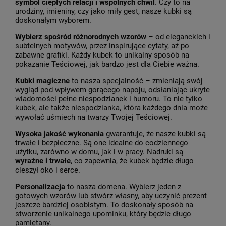
symbol ciepłych relacji i wspólnych chwil
. Czy to na
urodziny, imieniny, czy jako miły gest, nasze kubki są
doskonałym wyborem.
Wybierz spośród różnorodnych wzorów
– od eleganckich i
subtelnych motywów, przez inspirujące cytaty, aż po
zabawne grafiki. Każdy kubek to unikalny sposób na
pokazanie Teściowej, jak bardzo jest dla Ciebie ważna.
Kubki magiczne
to nasza specjalność – zmieniają swój
wygląd pod wpływem gorącego napoju, odsłaniając ukryte
wiadomości pełne niespodzianek i humoru. To nie tylko
kubek, ale także niespodzianka, która każdego dnia może
wywołać uśmiech na twarzy Twojej Teściowej.
Wysoka jakość wykonania
gwarantuje, że nasze kubki są
trwałe i bezpieczne. Są one idealne do codziennego
użytku, zarówno w domu, jak i w pracy. Nadruki są
wyraźne i trwałe
, co zapewnia, że kubek będzie długo
cieszył oko i serce.
Personalizacja
to nasza domena. Wybierz jeden z
gotowych wzorów lub stwórz własny, aby uczynić prezent
jeszcze bardziej osobistym. To doskonały sposób na
stworzenie unikalnego upominku, który będzie długo
pamiętany.