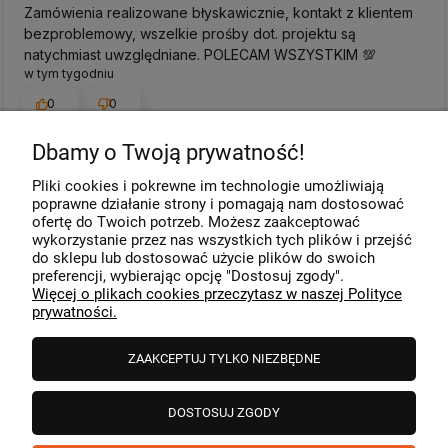
Zamówienia realizowane błyskawicznie, kontakt z klientem
bezproblemowy, wszelkie prośby dot. projektu są
natychmiast uwzględniane. POLECAM WSZYSTKIM 💯
w tym tygodniu
0
0
Dbamy o Twoją prywatność!
Komentarz sklepu
Pliki cookies i pokrewne im technologie umożliwiają
Dziękujemy za miłe słowa! Cieszymy się, że zakup
poprawne działanie strony i pomagają nam dostosować
przeszedł bezproblemowo, oraz, że możemy zapewnić
ofertę do Twoich potrzeb. Możesz zaakceptować
odpowiednią obsługę tak świetnym klientom. Dziękujemy
wykorzystanie przez nas wszystkich tych plików i przejść
raz jeszcze!
podgląd
do sklepu lub dostosować użycie plików do swoich
preferencji, wybierając opcję "Dostosuj zgody".
Więcej o plikach cookies przeczytasz w naszej Polityce
prywatności.
ZAAKCEPTUJ TYLKO NIEZBĘDNE
DOSTOSUJ ZGODY