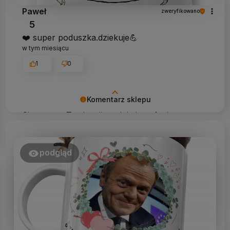
Paweł
zweryfikowano
5
❤️ super poduszka.dziekuje💪
w tym miesiącu
1
0
Komentarz sklepu
Cieszy nas Twoja miła opinia i zaufanie.
Jesteśmy wdzięczni za tak wspaniałych
klientów jak Ty. Z pozdrowieniami, obsługa
sklepu.
podgląd