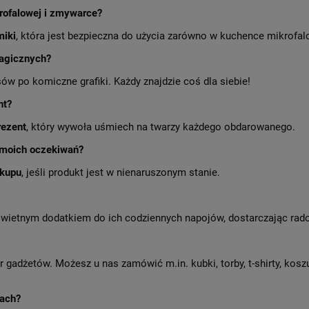
rofalowej i zmywarce?
miki
, która jest bezpieczna do użycia zarówno w kuchence mikrofalo
magicznych?
 po komiczne grafiki. Każdy znajdzie coś dla siebie!
nt?
rezent
, który wywoła uśmiech na twarzy każdego obdarowanego.
i moich oczekiwań?
akupu
, jeśli produkt jest w nienaruszonym stanie.
wietnym dodatkiem do ich codziennych napojów, dostarczając rado
r gadżetów. Możesz u nas zamówić m.in. kubki, torby, t-shirty, kosz
kach?