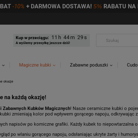
ABAT
-10%
+ DARMOWA DOSTAWA!
5%
RABATU NA 
11
44
28
Kup w przeciągu:
A wyślemy przesyłkę jeszcze dziś!
i
Magiczne kubki
Zabawne poduszki
Cudo
ne okazje
e na każdą okazję!
 i Zabawnych Kubków Magicznych
! Nasze ceramiczne kubki o poj
 kubki zmieniają kolor pod wpływem gorącego napoju, odkrywając 
ch napisów po komiczne grafiki. Każdy kubek to niepowtarzalna o
ląd po wlaniu gorącego napoju, odsłaniając ukryte żarty i humoryst