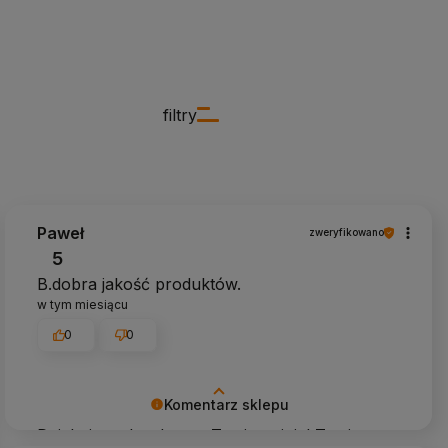
filtry
Paweł
zweryfikowano
5
B.dobra jakość produktów.
w tym miesiącu
0
0
Komentarz sklepu
Dziękujemy bardzo za Twoją opinię! Twoja