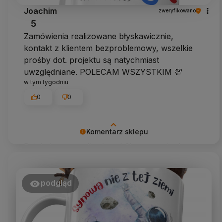
Joachim
zweryfikowano
5
Zamówienia realizowane błyskawicznie,
kontakt z klientem bezproblemowy, wszelkie
prośby dot. projektu są natychmiast
uwzględniane. POLECAM WSZYSTKIM 💯
w tym tygodniu
0
0
Komentarz sklepu
Dziękujemy za miłe słowa! Cieszymy się, że
zakup przeszedł bezproblemowo, oraz, że
możemy zapewnić odpowiednią obsługę tak
świetnym klientom. Dziękujemy raz jeszcze!
podgląd