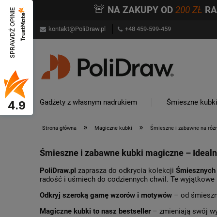
🚨
NA ZAKUPY OD
200 ZŁ
R
SPRAWDŹ OPINIE
kontakt@PoliDraw.pl
+48 459-599-459
Gadżety z własnym nadrukiem
Śmieszne kubk
4.9
»
»
Strona główna
Magiczne kubki
Śmieszne i zabawne na róż
Śmieszne i zabawne kubki magiczne – Idealn
PoliDraw.pl
zaprasza do odkrycia kolekcji
Śmiesznych
radość i uśmiech do codziennych chwil. Te wyjątkowe
Odkryj szeroką gamę wzorów i motywów
– od śmieszny
Magiczne kubki to nasz bestseller
– zmieniają swój wyg