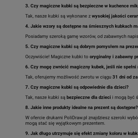
3. Czy magiczne kubki są bezpieczne w kuchence mik
Tak, nasze kubki są wykonane z
wysokiej jakości cera
4. Jakie wzory są dostępne na śmiesznych kubkach 
Posiadamy szeroką gamę wzorów, od zabawnych napisów
5. Czy magiczne kubki są dobrym pomysłem na preze
Oczywiście! Magiczne kubki to
oryginalny i zabawny p
6. Czy mogę zwrócić magiczny kubek, jeśli nie spełn
Tak, oferujemy możliwość zwrotu w ciągu
31 dni od z
7. Czy magiczne kubki są odpowiednie dla dzieci?
Tak, nasze kubki są
bezpieczne dla dzieci
i mogą być ś
8. Jakie inne produkty idealne na prezent są dostępne?
W ofercie drukarni PoliDraw.pl znajdziesz szeroki wybó
mogą stać się wyjątkowym prezentem.
9. Jak długo utrzymuje się efekt zmiany koloru w kub