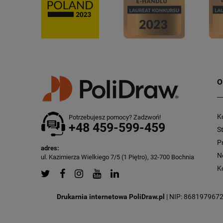
O
K
Potrzebujesz pomocy? Zadzwoń!
+48 459-599-459
S
P
adres:
N
ul. Kazimierza Wielkiego 7/5 (1 Piętro), 32-700 Bochnia
K
Drukarnia internetowa PoliDraw.pl
| NIP: 8681979672 |