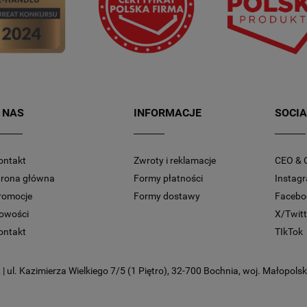
 NAS
INFORMACJE
SOCIA
ontakt
Zwroty i reklamacje
CEO & 
trona główna
Formy płatności
Instag
romocje
Formy dostawy
Facebo
owości
X/Twitt
ontakt
TIkTok
 ul. Kazimierza Wielkiego 7/5 (1 Piętro), 32-700 Bochnia, woj. Małopolski