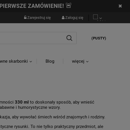
🚨
PIERWSZE ZAMÓWIENIE!
Zarejestruj się
Zaloguj się
(PUSTY)
wne skarbonki
Blog
więcej
emności
330 ml
to doskonały sposób, aby wnieść
zabawne i humorystyczne wzory.
kazja, aby wywołać śmiech wśród znajomych i rodziny.
yczne rysunki. To nie tylko praktyczny przedmiot, ale