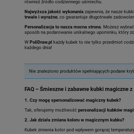
również źródło codziennego uśmiechu.
Najwyższa jakość wykonania
zapewnia, że nasze kubki
trwałe i wyraźne
, co gwarantuje długotrwałe zadowolen
Personalizacja to nasza mocna strona
. Możesz wybrać
sposób na podarowanie unikalnego upominku, który zo
W
PoliDraw.pl
każdy kubek to nie tylko przedmiot codz
każdego dnia!
Nie znaleziono produktów spełniających podane kryt
FAQ – Śmieszne i zabawne kubki magiczne z
1. Czy mogę spersonalizować magiczny kubek?
Tak, oferujemy możliwość
personalizacji kubków mag
2. Jak działa zmiana koloru w magicznym kubku?
Kubek zmienia kolor pod wpływem gorącej temperatury.