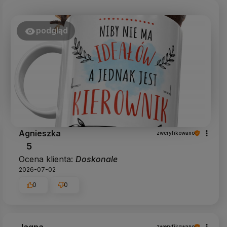
recenzja wiele dla nas znaczy - dzięki niej
wiemy, że jesteśmy na właściwym torze :) Z
pozdrowieniami, obsługa sklepu.
podgląd
Agnieszka
zweryfikowano
5
Ocena klienta:
Doskonale
2026-07-02
0
0
Jagna
zweryfikowano