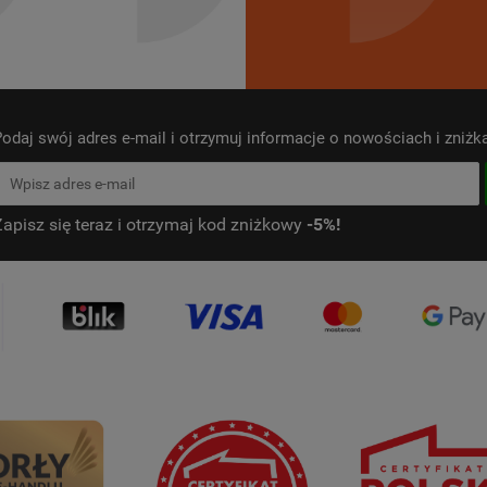
odaj swój adres e-mail i otrzymuj informacje o nowościach i zniż
Zapisz się teraz i otrzymaj kod zniżkowy
-5%!