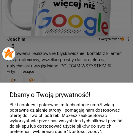
Joachim
zweryfikowano
5
Zamówienia realizowane błyskawicznie, kontakt z klientem
bezproblemowy, wszelkie prośby dot. projektu są
natychmiast uwzględniane. POLECAM WSZYSTKIM 💯
w tym miesiącu
0
0
Dbamy o Twoją prywatność!
Komentarz sklepu
Pliki cookies i pokrewne im technologie umożliwiają
Dziękujemy za miłe słowa! Cieszymy się, że zakup
poprawne działanie strony i pomagają nam dostosować
przeszedł bezproblemowo, oraz, że możemy zapewnić
ofertę do Twoich potrzeb. Możesz zaakceptować
odpowiednią obsługę tak świetnym klientom. Dziękujemy
wykorzystanie przez nas wszystkich tych plików i przejść
raz jeszcze!
podgląd
do sklepu lub dostosować użycie plików do swoich
preferencji, wybierając opcję "Dostosuj zgody".