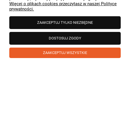
Więcej o plikach cookies przeczytasz w naszej Polityce
prywatności.
ZAAKCEPTUJ TYLKO NIEZBĘDNE
DOSTOSUJ ZGODY
ZAAKCEPTUJ WSZYSTKIE
Paweł
zweryfikowano
5
❤️ super poduszka.dziekuje💪
w tym miesiącu
1
0
Komentarz sklepu
Cieszy nas Twoja miła opinia i zaufanie. Jesteśmy
wdzięczni za tak wspaniałych klientów jak Ty. Z
Paweł
zweryfikowano
pozdrowieniami, obsługa sklepu.
5