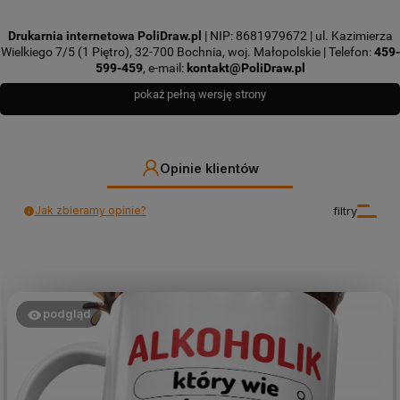
Drukarnia internetowa PoliDraw.pl
| NIP: 8681979672 | ul. Kazimierza
Wielkiego 7/5 (1 Piętro), 32-700 Bochnia, woj. Małopolskie | Telefon:
459-
599-459
, e-mail:
kontakt@PoliDraw.pl
pokaż pełną wersję strony
Opinie klientów
Jak zbieramy opinie?
filtry
podgląd