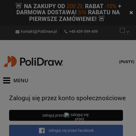
🚨
NA ZAKUPY OD
200 ZŁ
RABAT
-10%
+
DARMOWA DOSTAWA!
5%
RABATU NA
🚨
PIERWSZE ZAMÓWIENIE!
kontakt@PoliDraw.pl
+48 459-599-459
(PUSTY)
Zaloguj się przez konto społecznościowe
zaloguj przez
zaloguj się przez facebook