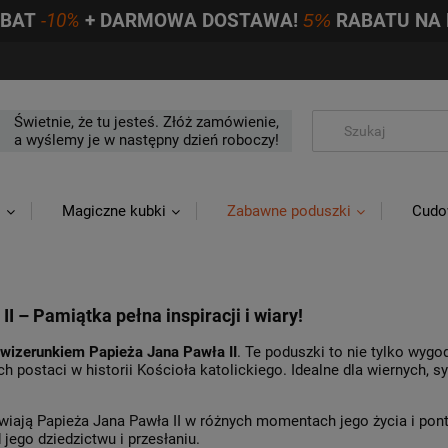
ABAT
-10%
+ DARMOWA DOSTAWA!
5%
RABATU NA 
Świetnie, że tu jesteś. Złóż zamówienie,
a wyślemy je w następny dzień roboczy!
i
Magiczne kubki
Zabawne poduszki
Cudo
 – Pamiątka pełna inspiracji i wiary!
wizerunkiem Papieża Jana Pawła II
. Te poduszki to nie tylko wyg
h postaci w historii Kościoła katolickiego. Idealne dla wiernych, 
iają Papieża Jana Pawła II w różnych momentach jego życia i ponty
 jego dziedzictwu i przesłaniu.