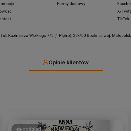
romocje
Formy dostawy
Facebo
owości
X/Twitt
ontakt
TIkTok
 ul. Kazimierza Wielkiego 7/5 (1 Piętro), 32-700 Bochnia, woj. Małopolski
Opinie klientów
podgląd