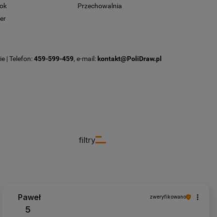
ok
Przechowalnia
er
e | Telefon:
459-599-459
, e-mail:
kontakt@PoliDraw.pl
filtry
Paweł
zweryfikowano
5