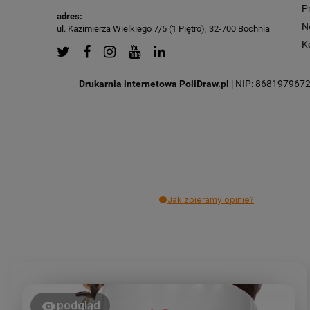
P
adres:
N
ul. Kazimierza Wielkiego 7/5 (1 Piętro), 32-700 Bochnia
K
Drukarnia internetowa PoliDraw.pl
| NIP: 8681979672 |
Jak zbieramy opinie?
podgląd