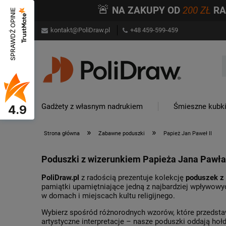
🚨
NA ZAKUPY OD
200 ZŁ
R
SPRAWDŹ OPINIE
kontakt@PoliDraw.pl
+48 459-599-459
Gadżety z własnym nadrukiem
Śmieszne kubk
4.9
»
»
Strona główna
Zabawne poduszki
Papież Jan Paweł II
Poduszki z wizerunkiem Papieża Jana Pawła II
PoliDraw.pl
z radością prezentuje kolekcję
poduszek z 
pamiątki upamiętniające jedną z najbardziej wpływowyc
w domach i miejscach kultu religijnego.
Wybierz spośród różnorodnych wzorów, które przedstaw
artystyczne interpretacje – nasze poduszki oddają hołd