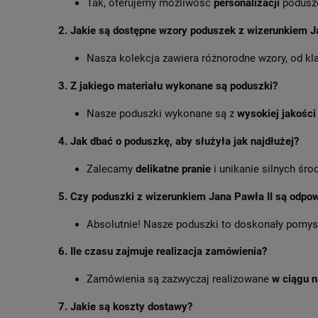
Tak, oferujemy możliwość
personalizacji
podusze
2.
Jakie są dostępne wzory poduszek z wizerunkiem J
Nasza kolekcja zawiera różnorodne wzory, od kla
3.
Z jakiego materiału wykonane są poduszki?
Nasze poduszki wykonane są z
wysokiej jakości
4.
Jak dbać o poduszkę, aby służyła jak najdłużej?
Zalecamy
delikatne pranie
i unikanie silnych śr
5.
Czy poduszki z wizerunkiem Jana Pawła II są odpowi
Absolutnie! Nasze poduszki to doskonały pomysł
6.
Ile czasu zajmuje realizacja zamówienia?
Zamówienia są zazwyczaj realizowane
w ciągu 
7.
Jakie są koszty dostawy?