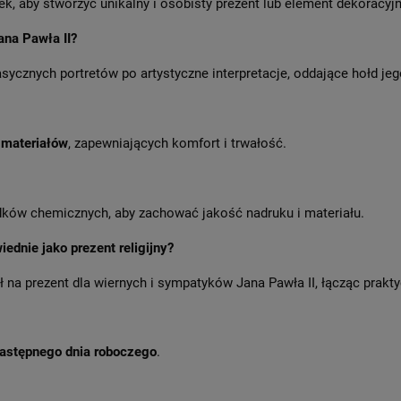
k, aby stworzyć unikalny i osobisty prezent lub element dekoracyjn
ana Pawła II?
sycznych portretów po artystyczne interpretacje, oddające hołd jeg
 materiałów
, zapewniających komfort i trwałość.
odków chemicznych, aby zachować jakość nadruku i materiału.
ednie jako prezent religijny?
 na prezent dla wiernych i sympatyków Jana Pawła II, łącząc prak
następnego dnia roboczego
.