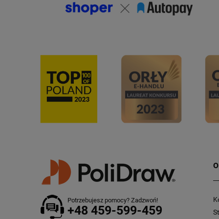
O
K
Potrzebujesz pomocy? Zadzwoń!
+48 459-599-459
S