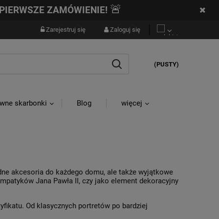
🚨
PIERWSZE ZAMÓWIENIE!
Zarejestruj się
Zaloguj się
(PUSTY)
wne skarbonki
Blog
więcej
odne akcesoria do każdego domu, ale także wyjątkowe
sympatyków Jana Pawła II, czy jako element dekoracyjny
fikatu. Od klasycznych portretów po bardziej