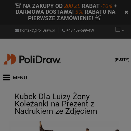
🚨
NA ZAKUPY OD
200 ZŁ
RABAT
-10%
+
DARMOWA DOSTAWA!
5%
RABATU NA
🚨
PIERWSZE ZAMÓWIENIE!
kontakt@PoliDraw.pl
+48 459-599-459
(PUSTY)
Kubek Dla Luizy Żony
Koleżanki na Prezent z
Nadrukiem ze Zdjęciem