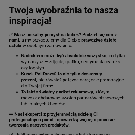
Twoja wyobraźnia to nasza
inspiracja!
✅
Masz unikalny pomysł na kubek? Podziel się nim z
nami,
a my przygotujemy dla Ciebie
prawdziwe dzieło
sztuki
w osobnym zamówieniu.
Nadrukiem może być absolutnie wszystko,
co tylko
wymarzysz — zdjęcie, grafika, sentymentalny tekst
czy logotyp.
Kubek PoliDraw® to nie tylko doskonały
prezent,
ale również potężne narzędzie promocyjne
dla Twojej firmy.
To także świetny gadżet reklamowy,
którym
możesz obdarować swoich partnerów biznesowych
lub lojalnych klientów.
➡️
Nasi eksperci z przyjemnością udzielą Ci
profesjonalnych porad i opowiedzą więcej o procesie
tworzenia naszych produktów.