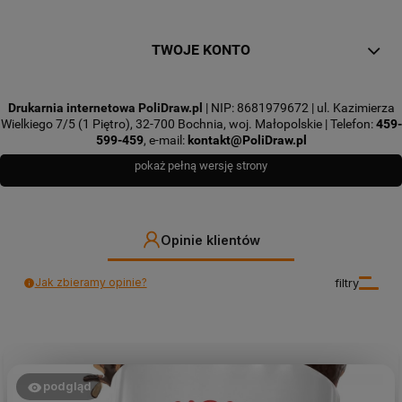
TWOJE KONTO
Drukarnia internetowa PoliDraw.pl
| NIP: 8681979672 | ul. Kazimierza
Wielkiego 7/5 (1 Piętro), 32-700 Bochnia, woj. Małopolskie | Telefon:
459-
599-459
, e-mail:
kontakt@PoliDraw.pl
pokaż pełną wersję strony
Opinie klientów
Jak zbieramy opinie?
filtry
podgląd