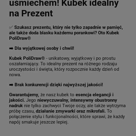
uśmiechem! Kubek idealny
na Prezent
✅
Szukasz prezentu, który nie tylko zapadnie w pamięć,
ale także doda blasku każdemu porankowi? Oto Kubek
PoliDraw®
➡️ Dla wyjątkowej osoby i chwil!
Kubek PoliDraw®
- unikatowy, wyjątkowy i po prostu
oszałamiający. To idealny prezent na różnego rodzaju
uroczystości i święta, który rozpocznie każdy dzień od
nowa.
➡️
Brak konkurencji dzięki najwyższej jakości!
Gwarantujemy,
że nasz kubek to
esencja elegancji i
jakości.
Jego
niewyczuwalny, intensywny obustronny
nadruk
nie tylko zachwyci Twoje oczy, ale także wytrzyma
próbę czasu,
działanie zmywarki oraz mikrofali.
To
połączenie stylu i funkcjonalności, które sprawi, że każdy
napój smakuje jeszcze lepiej.