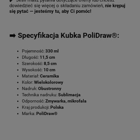
✔️ Jeśli masz pytania dotyczące oferty lub chcesz
dowiedzieć się więcej o składaniu zamówień,
nie krępuj
się pytać — jesteśmy tu, aby Ci pomóc!
➡️ Specyfikacja Kubka PoliDraw®:
Pojemność:
330 ml
Długość:
11,5 cm
Szerokość:
8,5 cm
Wysokość:
10 cm
Materiał:
Ceramika
Kolor:
Wielokolorowy
Nadruk:
Obustronny
Technika nadruku:
Sublimacja
Odporność:
Zmywarka, mikrofala
Kraj produkcji:
Polska
Marka:
PoliDraw®