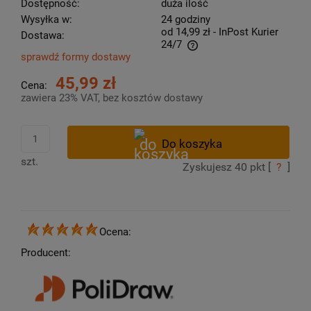
Dostępność:
duża ilość
Wysyłka w:
24 godziny
od 14,99 zł
- InPost Kurier
Dostawa:
24/7
sprawdź formy dostawy
Cena nie zawiera ewentualnych kosztów płatności
45,99 zł
Cena:
zawiera 23% VAT, bez kosztów dostawy
szt.
Zyskujesz
40
pkt [
?
]
Ocena:
Producent: