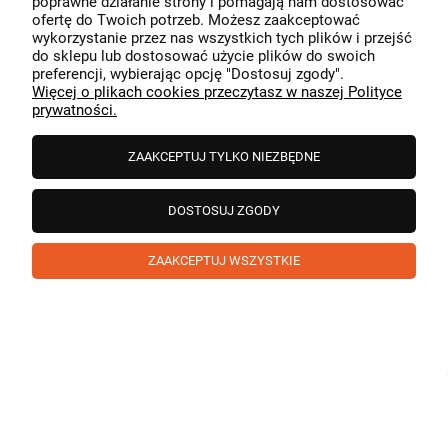
poprawne działanie strony i pomagają nam dostosować
przeszedł bezproblemowo, oraz, że możemy zapewnić
ofertę do Twoich potrzeb. Możesz zaakceptować
odpowiednią obsługę tak świetnym klientom. Dziękujemy
wykorzystanie przez nas wszystkich tych plików i przejść
raz jeszcze!
podgląd
do sklepu lub dostosować użycie plików do swoich
preferencji, wybierając opcję "Dostosuj zgody".
Więcej o plikach cookies przeczytasz w naszej Polityce
prywatności.
ZAAKCEPTUJ TYLKO NIEZBĘDNE
DOSTOSUJ ZGODY
ZAAKCEPTUJ WSZYSTKIE
Paweł
zweryfikowano
5
❤️ super poduszka.dziekuje💪
w tym miesiącu
1
0
Komentarz sklepu