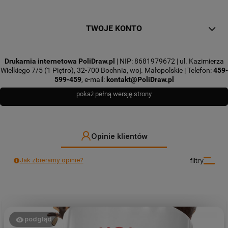
TWOJE KONTO
Drukarnia internetowa PoliDraw.pl
| NIP: 8681979672 | ul. Kazimierza
Wielkiego 7/5 (1 Piętro), 32-700 Bochnia, woj. Małopolskie | Telefon:
459-
599-459
, e-mail:
kontakt@PoliDraw.pl
pokaż pełną wersję strony
Opinie klientów
Jak zbieramy opinie?
filtry
podgląd