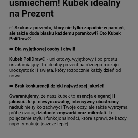
uśmiechem! Kubek idealny
na Prezent
✅
Szukasz prezentu, który nie tylko zapadnie w pamięć,
ale także doda blasku każdemu porankowi? Oto Kubek
PoliDraw®
➡️ Dla wyjątkowej osoby i chwil!
Kubek PoliDraw®
- unikatowy, wyjątkowy i po prostu
oszałamiający. To idealny prezent na różnego rodzaju
uroczystości i święta, który rozpocznie każdy dzień od
nowa.
➡️
Brak konkurencji dzięki najwyższej jakości!
Gwarantujemy,
że nasz kubek to
esencja elegancji i
jakości.
Jego
niewyczuwalny, intensywny obustronny
nadruk
nie tylko zachwyci Twoje oczy, ale także wytrzyma
próbę czasu,
działanie zmywarki oraz mikrofali.
To
połączenie stylu i funkcjonalności, które sprawi, że każdy
napój smakuje jeszcze lepiej.