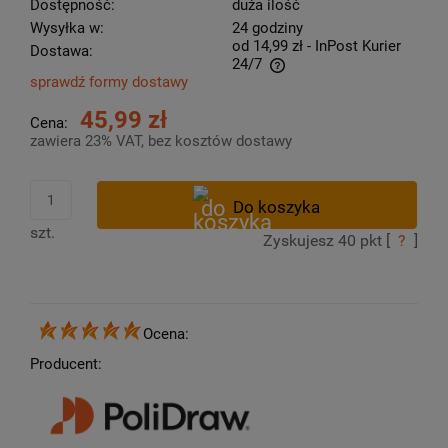
Dostępność:
duża ilość
Wysyłka w:
24 godziny
od 14,99 zł
- InPost Kurier
Dostawa:
24/7
sprawdź formy dostawy
Cena nie zawiera ewentualnych kosztów płatności
45,99 zł
Cena:
zawiera 23% VAT, bez kosztów dostawy
szt.
Zyskujesz
40
pkt [
?
]
Ocena:
Producent: