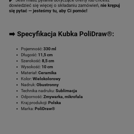
✔️ Jeśli masz pytania dotyczące oferty lub chcesz
dowiedzieć się więcej o składaniu zamówień,
nie krępuj
się pytać — jesteśmy tu, aby Ci pomóc!
➡️ Specyfikacja Kubka PoliDraw®:
Pojemność:
330 ml
Długość:
11,5 cm
Szerokość:
8,5 cm
Wysokość:
10 cm
Materiał:
Ceramika
Kolor:
Wielokolorowy
Nadruk:
Obustronny
Technika nadruku:
Sublimacja
Odporność:
Zmywarka, mikrofala
Kraj produkcji:
Polska
Marka:
PoliDraw®