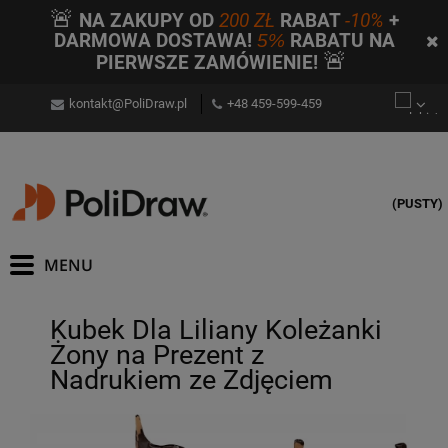
🚨
NA ZAKUPY OD
200 ZŁ
RABAT
-10%
+
DARMOWA DOSTAWA!
5%
RABATU NA
🚨
PIERWSZE ZAMÓWIENIE!
kontakt@PoliDraw.pl
+48 459-599-459
(PUSTY)
Kubek Dla Liliany Koleżanki
Żony na Prezent z
Nadrukiem ze Zdjęciem