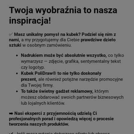
Twoja wyobraźnia to nasza
inspiracja!
✅
Masz unikalny pomysł na kubek? Podziel się nim z
nami,
a my przygotujemy dla Ciebie
prawdziwe dzieło
sztuki
w osobnym zamówieniu.
Nadrukiem może być absolutnie wszystko,
co tylko
wymarzysz — zdjęcie, grafika, sentymentalny tekst
czy logotyp.
Kubek PoliDraw® to nie tylko doskonały
prezent,
ale również potężne narzędzie promocyjne
dla Twojej firmy.
To także świetny gadżet reklamowy,
którym
możesz obdarować swoich partnerów biznesowych
lub lojalnych klientów.
➡️
Nasi eksperci z przyjemnością udzielą Ci
profesjonalnych porad i opowiedzą więcej o procesie
tworzenia naszych produktów.