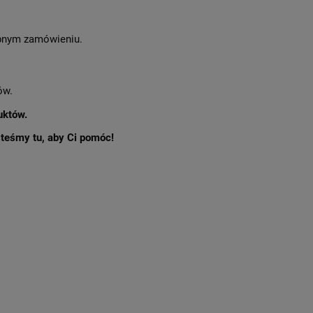
nym zamówieniu.
ów.
uktów.
esteśmy tu, aby Ci pomóc!