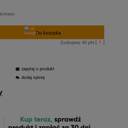
Cena nie zawiera ewentualnych kosztów
płatności
dostawy
Zyskujesz
40
pkt [
?
]
zapytaj o produkt
dodaj opinię