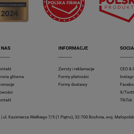
 NAS
INFORMACJE
SOCIA
ontakt
Zwroty i reklamacje
CEO & 
trona główna
Formy płatności
Instag
romocje
Formy dostawy
Facebo
owości
X/Twitt
ontakt
TIkTok
 ul. Kazimierza Wielkiego 7/5 (1 Piętro), 32-700 Bochnia, woj. Małopolski