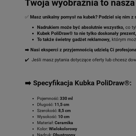
Twoja wyobraźnia to nasza 
✅
Masz unikalny pomysł na kubek? Podziel się nim z
Nadrukiem może być absolutnie wszystko,
co ty
Kubek PoliDraw® to nie tylko doskonały prezent
To także świetny gadżet reklamowy,
którym może
➡️
Nasi eksperci z przyjemnością udzielą Ci profesjon
✔️ Jeśli masz pytania dotyczące oferty lub chcesz do
➡️ Specyfikacja Kubka PoliDraw®:
Pojemność:
330 ml
Długość:
11,5 cm
Szerokość:
8,5 cm
Wysokość:
10 cm
Materiał:
Ceramika
Kolor:
Wielokolorowy
Nadruk:
Obustronny