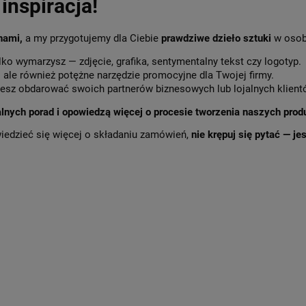
inspiracja!
 nami,
a my przygotujemy dla Ciebie
prawdziwe dzieło sztuki
w osob
lko wymarzysz — zdjęcie, grafika, sentymentalny tekst czy logotyp.
,
ale również potężne narzędzie promocyjne dla Twojej firmy.
sz obdarować swoich partnerów biznesowych lub lojalnych klient
alnych porad i opowiedzą więcej o procesie tworzenia naszych prod
wiedzieć się więcej o składaniu zamówień,
nie krępuj się pytać — j