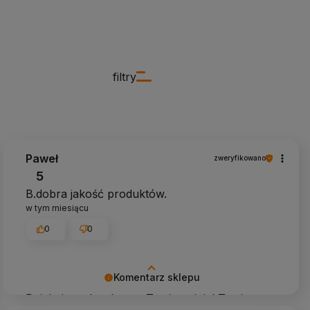
filtry
Paweł
zweryfikowano
5
B.dobra jakość produktów.
w tym miesiącu
0
0
Komentarz sklepu
Dziękujemy bardzo za Twoją opinię! Twoja