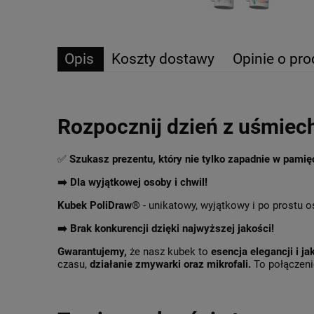
Opis
Koszty dostawy
Opinie o pro
Rozpocznij dzień z uśmiec
✅
Szukasz prezentu, który nie tylko zapadnie w pami
➡️ Dla wyjątkowej osoby i chwil!
Kubek PoliDraw®
- unikatowy, wyjątkowy i po prostu o
➡️
Brak konkurencji dzięki najwyższej jakości!
Gwarantujemy,
że nasz kubek to
esencja elegancji i ja
czasu,
działanie zmywarki oraz mikrofali.
To połączenie