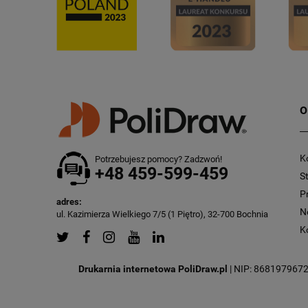
O
K
Potrzebujesz pomocy? Zadzwoń!
+48 459-599-459
S
P
adres:
N
ul. Kazimierza Wielkiego 7/5 (1 Piętro), 32-700 Bochnia
K
Drukarnia internetowa PoliDraw.pl
| NIP: 8681979672 |