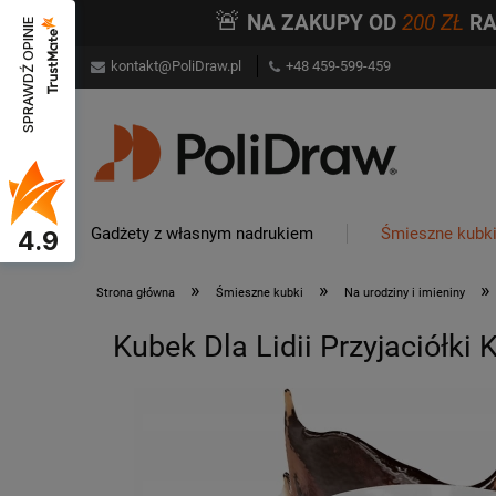
🚨
NA ZAKUPY OD
200 ZŁ
R
SPRAWDŹ OPINIE
kontakt@PoliDraw.pl
+48 459-599-459
Gadżety z własnym nadrukiem
Śmieszne kubk
4.9
»
»
»
Strona główna
Śmieszne kubki
Na urodziny i imieniny
Kubek Dla Lidii Przyjaciółki