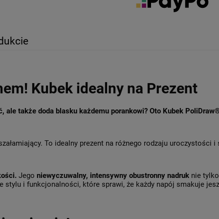
dukcie
hem! Kubek idealny na Prezent
ęć, ale także doda blasku każdemu porankowi? Oto Kubek PoliDraw
szałamiający. To idealny prezent na różnego rodzaju uroczystości i
kości.
Jego
niewyczuwalny, intensywny obustronny nadruk
nie tylk
 stylu i funkcjonalności, które sprawi, że każdy napój smakuje jesz