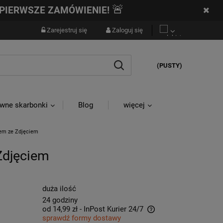
🚨
PIERWSZE ZAMÓWIENIE!
Zarejestruj się
Zaloguj się
(PUSTY)
wne skarbonki
Blog
więcej
kiem ze Zdjęciem
 Zdjęciem
duża ilość
24 godziny
od 14,99 zł
- InPost Kurier 24/7
sprawdź formy dostawy