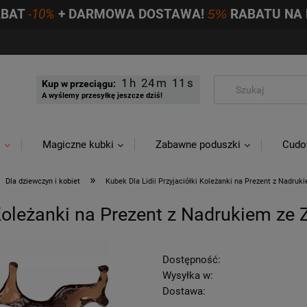
ABAT
-10%
+ DARMOWA DOSTAWA!
5%
RABATU NA 
1
24
10
Kup w przeciągu:
A wyślemy przesyłkę jeszcze dziś!
i
Magiczne kubki
Zabawne poduszki
Cudo
»
Dla dziewczyn i kobiet
Kubek Dla Lidii Przyjaciółki Koleżanki na Prezent z Nadru
 Koleżanki na Prezent z Nadrukiem ze
Dostępność:
Wysyłka w:
Dostawa: