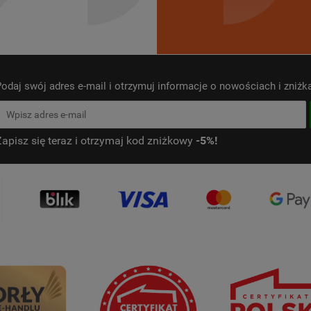
odaj swój adres e-mail i otrzymuj informacje o nowościach i zniż
Zapisz się teraz i otrzymaj kod zniżkowy
-5%!