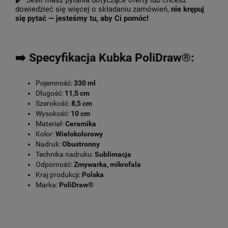
✔️ Jeśli masz pytania dotyczące oferty lub chcesz
dowiedzieć się więcej o składaniu zamówień,
nie krępuj
się pytać — jesteśmy tu, aby Ci pomóc!
➡️ Specyfikacja Kubka PoliDraw®:
Pojemność:
330 ml
Długość:
11,5 cm
Szerokość:
8,5 cm
Wysokość:
10 cm
Materiał:
Ceramika
Kolor:
Wielokolorowy
Nadruk:
Obustronny
Technika nadruku:
Sublimacja
Odporność:
Zmywarka, mikrofala
Kraj produkcji:
Polska
Marka:
PoliDraw®