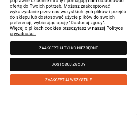
poprawne działanie strony i pomagają nam dostosować
przeszedł bezproblemowo, oraz, że możemy zapewnić
ofertę do Twoich potrzeb. Możesz zaakceptować
odpowiednią obsługę tak świetnym klientom. Dziękujemy
wykorzystanie przez nas wszystkich tych plików i przejść
raz jeszcze!
podgląd
do sklepu lub dostosować użycie plików do swoich
preferencji, wybierając opcję "Dostosuj zgody".
Więcej o plikach cookies przeczytasz w naszej Polityce
prywatności.
ZAAKCEPTUJ TYLKO NIEZBĘDNE
DOSTOSUJ ZGODY
ZAAKCEPTUJ WSZYSTKIE
Paweł
zweryfikowano
5
❤️ super poduszka.dziekuje💪
w tym miesiącu
1
0
Komentarz sklepu