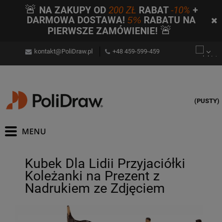
🚨
NA ZAKUPY OD
200 ZŁ
RABAT
-10%
+
DARMOWA DOSTAWA!
5%
RABATU NA
🚨
PIERWSZE ZAMÓWIENIE!
kontakt@PoliDraw.pl
+48 459-599-459
(PUSTY)
Kubek Dla Lidii Przyjaciółki
Koleżanki na Prezent z
Nadrukiem ze Zdjęciem