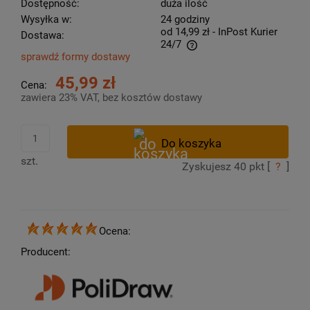
Dostępność:
duża ilość
Wysyłka w:
24 godziny
od 14,99 zł
- InPost Kurier
Dostawa:
24/7
sprawdź formy dostawy
Cena nie zawiera ewentualnych kosztów płatności
45,99 zł
Cena:
zawiera 23% VAT, bez kosztów dostawy
szt.
Zyskujesz
40
pkt [
?
]
Ocena:
Producent: