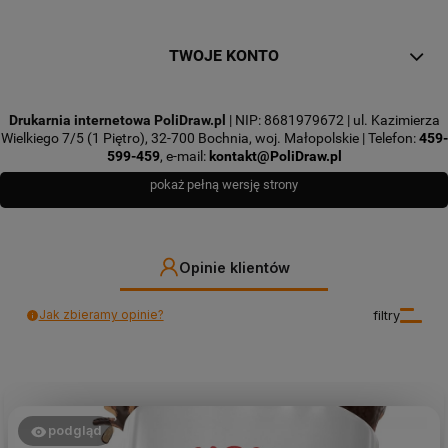
TWOJE KONTO
Drukarnia internetowa PoliDraw.pl
| NIP: 8681979672 | ul. Kazimierza
Wielkiego 7/5 (1 Piętro), 32-700 Bochnia, woj. Małopolskie | Telefon:
459-
599-459
, e-mail:
kontakt@PoliDraw.pl
pokaż pełną wersję strony
Opinie klientów
Jak zbieramy opinie?
filtry
podgląd