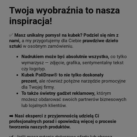
Twoja wyobraźnia to nasza
inspiracja!
✅
Masz unikalny pomysł na kubek? Podziel się nim z
nami,
a my przygotujemy dla Ciebie
prawdziwe dzieło
sztuki
w osobnym zamówieniu.
Nadrukiem może być absolutnie wszystko,
co tylko
wymarzysz — zdjęcie, grafika, sentymentalny tekst
czy logotyp.
Kubek PoliDraw® to nie tylko doskonały
prezent,
ale również potężne narzędzie promocyjne
dla Twojej firmy.
To także świetny gadżet reklamowy,
którym
możesz obdarować swoich partnerów biznesowych
lub lojalnych klientów.
➡️
Nasi eksperci z przyjemnością udzielą Ci
profesjonalnych porad i opowiedzą więcej o procesie
tworzenia naszych produktów.