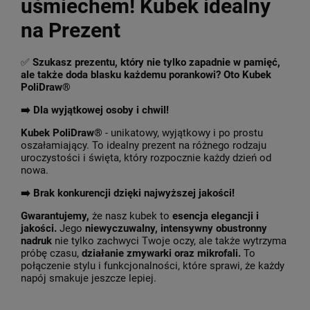
uśmiechem! Kubek idealny
na Prezent
✅
Szukasz prezentu, który nie tylko zapadnie w pamięć,
ale także doda blasku każdemu porankowi? Oto Kubek
PoliDraw®
➡️ Dla wyjątkowej osoby i chwil!
Kubek PoliDraw®
- unikatowy, wyjątkowy i po prostu
oszałamiający. To idealny prezent na różnego rodzaju
uroczystości i święta, który rozpocznie każdy dzień od
nowa.
➡️
Brak konkurencji dzięki najwyższej jakości!
Gwarantujemy,
że nasz kubek to
esencja elegancji i
jakości.
Jego
niewyczuwalny, intensywny obustronny
nadruk
nie tylko zachwyci Twoje oczy, ale także wytrzyma
próbę czasu,
działanie zmywarki oraz mikrofali.
To
połączenie stylu i funkcjonalności, które sprawi, że każdy
napój smakuje jeszcze lepiej.