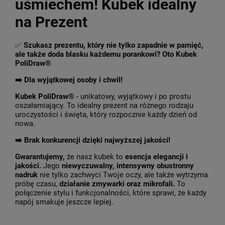
uśmiechem! Kubek idealny
na Prezent
✅
Szukasz prezentu, który nie tylko zapadnie w pamięć,
ale także doda blasku każdemu porankowi? Oto Kubek
PoliDraw®
➡️ Dla wyjątkowej osoby i chwil!
Kubek PoliDraw®
- unikatowy, wyjątkowy i po prostu
oszałamiający. To idealny prezent na różnego rodzaju
uroczystości i święta, który rozpocznie każdy dzień od
nowa.
➡️
Brak konkurencji dzięki najwyższej jakości!
Gwarantujemy,
że nasz kubek to
esencja elegancji i
jakości.
Jego
niewyczuwalny, intensywny obustronny
nadruk
nie tylko zachwyci Twoje oczy, ale także wytrzyma
próbę czasu,
działanie zmywarki oraz mikrofali.
To
połączenie stylu i funkcjonalności, które sprawi, że każdy
napój smakuje jeszcze lepiej.