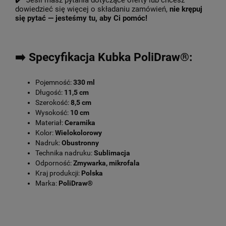
✔️ Jeśli masz pytania dotyczące oferty lub chcesz
dowiedzieć się więcej o składaniu zamówień,
nie krępuj
się pytać — jesteśmy tu, aby Ci pomóc!
➡️ Specyfikacja Kubka PoliDraw®:
Pojemność:
330 ml
Długość:
11,5 cm
Szerokość:
8,5 cm
Wysokość:
10 cm
Materiał:
Ceramika
Kolor:
Wielokolorowy
Nadruk:
Obustronny
Technika nadruku:
Sublimacja
Odporność:
Zmywarka, mikrofala
Kraj produkcji:
Polska
Marka:
PoliDraw®