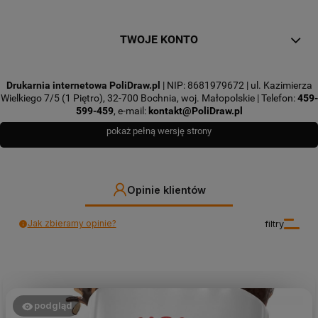
TWOJE KONTO
Drukarnia internetowa PoliDraw.pl
| NIP: 8681979672 | ul. Kazimierza
Wielkiego 7/5 (1 Piętro), 32-700 Bochnia, woj. Małopolskie | Telefon:
459-
599-459
, e-mail:
kontakt@PoliDraw.pl
pokaż pełną wersję strony
Opinie klientów
Jak zbieramy opinie?
filtry
podgląd