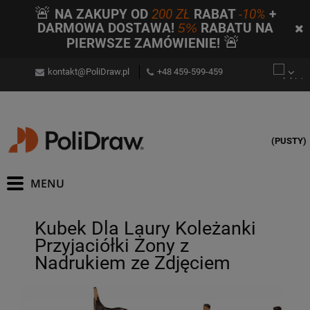
🚨
NA ZAKUPY OD
200 ZŁ
RABAT
-10%
+
DARMOWA DOSTAWA!
5%
RABATU NA
🚨
PIERWSZE ZAMÓWIENIE!
kontakt@PoliDraw.pl
+48 459-599-459
(PUSTY)
Kubek Dla Laury Koleżanki
Przyjaciółki Żony z
Nadrukiem ze Zdjęciem