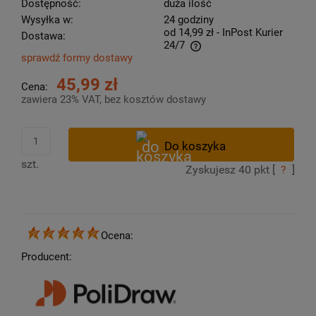
Dostępność:
duża ilość
Wysyłka w:
24 godziny
od 14,99 zł
- InPost Kurier
Dostawa:
24/7
sprawdź formy dostawy
Cena nie zawiera ewentualnych kosztów płatności
45,99 zł
Cena:
zawiera 23% VAT, bez kosztów dostawy
szt.
Zyskujesz
40
pkt [
?
]
Ocena:
Producent: