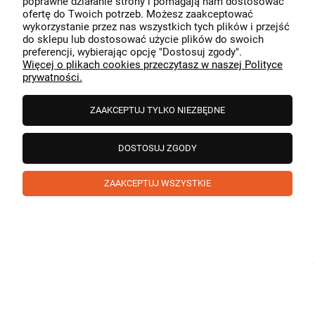
poprawne działanie strony i pomagają nam dostosować
przeszedł bezproblemowo, oraz, że możemy zapewnić
ofertę do Twoich potrzeb. Możesz zaakceptować
odpowiednią obsługę tak świetnym klientom. Dziękujemy
wykorzystanie przez nas wszystkich tych plików i przejść
raz jeszcze!
podgląd
do sklepu lub dostosować użycie plików do swoich
preferencji, wybierając opcję "Dostosuj zgody".
Więcej o plikach cookies przeczytasz w naszej Polityce
prywatności.
ZAAKCEPTUJ TYLKO NIEZBĘDNE
DOSTOSUJ ZGODY
ZAAKCEPTUJ WSZYSTKIE
Paweł
zweryfikowano
5
❤️ super poduszka.dziekuje💪
w tym miesiącu
1
0
Komentarz sklepu