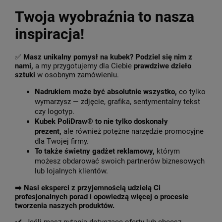
Twoja wyobraźnia to nasza
inspiracja!
✅
Masz unikalny pomysł na kubek? Podziel się nim z
nami,
a my przygotujemy dla Ciebie
prawdziwe dzieło
sztuki
w osobnym zamówieniu.
Nadrukiem może być absolutnie wszystko,
co tylko
wymarzysz — zdjęcie, grafika, sentymentalny tekst
czy logotyp.
Kubek PoliDraw® to nie tylko doskonały
prezent,
ale również potężne narzędzie promocyjne
dla Twojej firmy.
To także świetny gadżet reklamowy,
którym
możesz obdarować swoich partnerów biznesowych
lub lojalnych klientów.
➡️
Nasi eksperci z przyjemnością udzielą Ci
profesjonalnych porad i opowiedzą więcej o procesie
tworzenia naszych produktów.