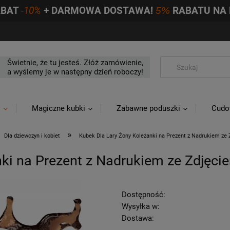
ABAT
-10%
+ DARMOWA DOSTAWA!
5%
RABATU NA 
Świetnie, że tu jesteś. Złóż zamówienie,
a wyślemy je w następny dzień roboczy!
i
Magiczne kubki
Zabawne poduszki
Cudo
»
Dla dziewczyn i kobiet
Kubek Dla Lary Żony Koleżanki na Prezent z Nadrukiem ze
ki na Prezent z Nadrukiem ze Zdjęci
Dostępność:
Wysyłka w:
Dostawa: