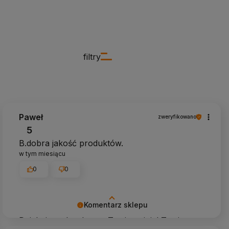
filtry
Paweł
zweryfikowano
5
B.dobra jakość produktów.
w tym miesiącu
0
0
Komentarz sklepu
Dziękujemy bardzo za Twoją opinię! Twoja