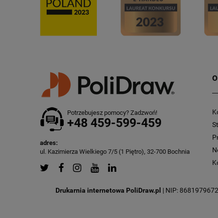
O
K
Potrzebujesz pomocy? Zadzwoń!
+48 459-599-459
S
P
adres:
N
ul. Kazimierza Wielkiego 7/5 (1 Piętro), 32-700 Bochnia
K
Drukarnia internetowa PoliDraw.pl
| NIP: 8681979672 |