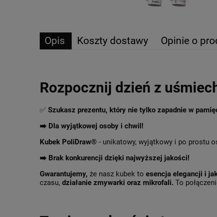
Opis
Koszty dostawy
Opinie o pro
Rozpocznij dzień z uśmiec
✅
Szukasz prezentu, który nie tylko zapadnie w pami
➡️ Dla wyjątkowej osoby i chwil!
Kubek PoliDraw®
- unikatowy, wyjątkowy i po prostu o
➡️
Brak konkurencji dzięki najwyższej jakości!
Gwarantujemy,
że nasz kubek to
esencja elegancji i ja
czasu,
działanie zmywarki oraz mikrofali.
To połączenie