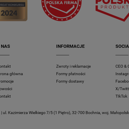
 NAS
INFORMACJE
SOCIA
ontakt
Zwroty i reklamacje
CEO & 
trona główna
Formy płatności
Instag
romocje
Formy dostawy
Facebo
owości
X/Twitt
ontakt
TIkTok
 ul. Kazimierza Wielkiego 7/5 (1 Piętro), 32-700 Bochnia, woj. Małopolski