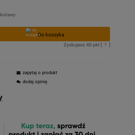
Cena nie zawiera ewentualnych kosztów
płatności
dostawy
Zyskujesz
40
pkt [
?
]
zapytaj o produkt
dodaj opinię