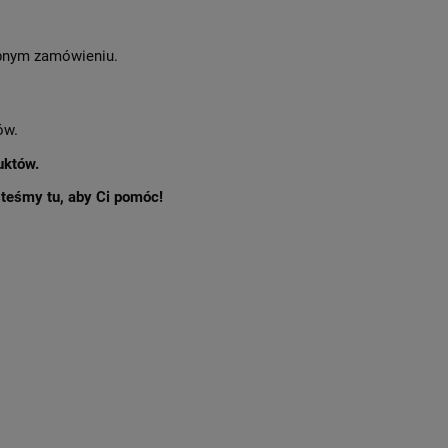
nym zamówieniu.
ów.
uktów.
esteśmy tu, aby Ci pomóc!