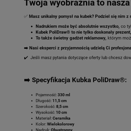
Twoja wyobraźnia to nasza 
✅
Masz unikalny pomysł na kubek? Podziel się nim z
Nadrukiem może być absolutnie wszystko,
co ty
Kubek PoliDraw® to nie tylko doskonały prezent
To także świetny gadżet reklamowy,
którym może
➡️
Nasi eksperci z przyjemnością udzielą Ci profesjon
✔️ Jeśli masz pytania dotyczące oferty lub chcesz do
➡️ Specyfikacja Kubka PoliDraw®:
Pojemność:
330 ml
Długość:
11,5 cm
Szerokość:
8,5 cm
Wysokość:
10 cm
Materiał:
Ceramika
Kolor:
Wielokolorowy
Nadruk:
Obustronny