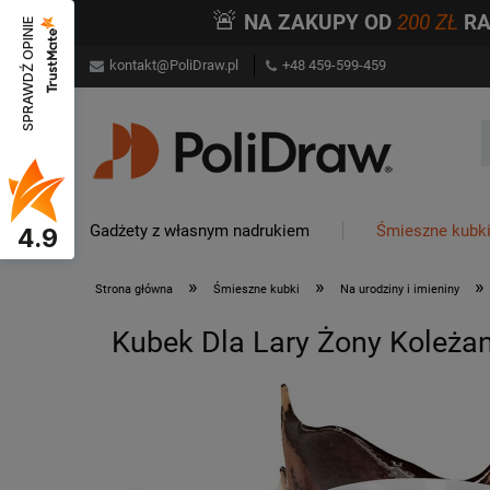
🚨
NA ZAKUPY OD
200 ZŁ
R
SPRAWDŹ OPINIE
kontakt@PoliDraw.pl
+48 459-599-459
Gadżety z własnym nadrukiem
Śmieszne kubk
4.9
»
»
»
Strona główna
Śmieszne kubki
Na urodziny i imieniny
Kubek Dla Lary Żony Koleżan