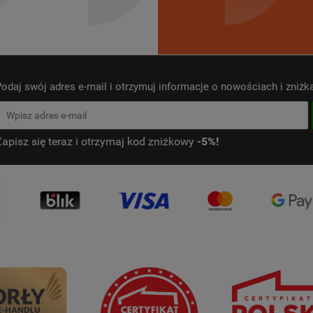
odaj swój adres e-mail i otrzymuj informacje o nowościach i zniż
Zapisz się teraz i otrzymaj kod zniżkowy
-5%!