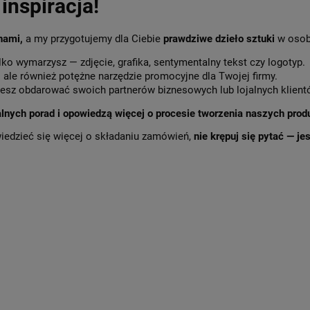
inspiracja!
 nami,
a my przygotujemy dla Ciebie
prawdziwe dzieło sztuki
w osob
lko wymarzysz — zdjęcie, grafika, sentymentalny tekst czy logotyp.
,
ale również potężne narzędzie promocyjne dla Twojej firmy.
sz obdarować swoich partnerów biznesowych lub lojalnych klient
alnych porad i opowiedzą więcej o procesie tworzenia naszych prod
wiedzieć się więcej o składaniu zamówień,
nie krępuj się pytać — j