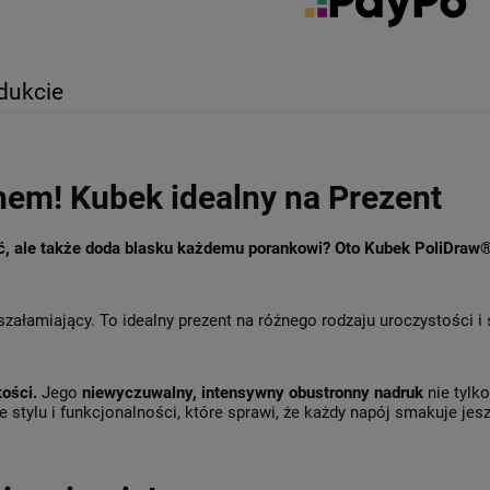
dukcie
hem! Kubek idealny na Prezent
ęć, ale także doda blasku każdemu porankowi? Oto Kubek PoliDraw
szałamiający. To idealny prezent na różnego rodzaju uroczystości i
kości.
Jego
niewyczuwalny, intensywny obustronny nadruk
nie tylk
 stylu i funkcjonalności, które sprawi, że każdy napój smakuje jesz