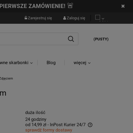
🚨
PIERWSZE ZAMÓWIENIE!
Zarejestruj się
Zaloguj się
(PUSTY)
wne skarbonki
Blog
więcej
 Zdjęciem
em
duża ilość
24 godziny
od 14,99 zł
- InPost Kurier 24/7
sprawdź formy dostawy