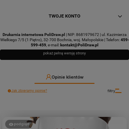
TWOJE KONTO
Drukarnia internetowa PoliDraw.pl
| NIP: 8681979672 | ul. Kazimierza
Wielkiego 7/5 (1 Piętro), 32-700 Bochnia, woj. Małopolskie | Telefon:
459-
599-459
, e-mail:
kontakt@PoliDraw.pl
pokaż pełną wersję strony
Opinie klientów
Jak zbieramy opinie?
filtry
podgląd