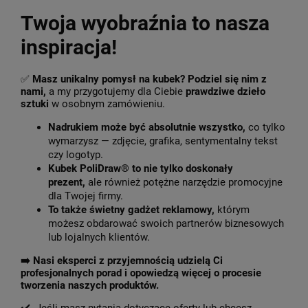
Twoja wyobraźnia to nasza
inspiracja!
✅
Masz unikalny pomysł na kubek? Podziel się nim z
nami,
a my przygotujemy dla Ciebie
prawdziwe dzieło
sztuki
w osobnym zamówieniu.
Nadrukiem może być absolutnie wszystko,
co tylko
wymarzysz — zdjęcie, grafika, sentymentalny tekst
czy logotyp.
Kubek PoliDraw® to nie tylko doskonały
prezent,
ale również potężne narzędzie promocyjne
dla Twojej firmy.
To także świetny gadżet reklamowy,
którym
możesz obdarować swoich partnerów biznesowych
lub lojalnych klientów.
➡️
Nasi eksperci z przyjemnością udzielą Ci
profesjonalnych porad i opowiedzą więcej o procesie
tworzenia naszych produktów.