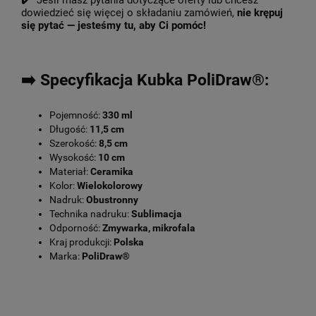
✔️ Jeśli masz pytania dotyczące oferty lub chcesz
dowiedzieć się więcej o składaniu zamówień,
nie krępuj
się pytać — jesteśmy tu, aby Ci pomóc!
➡️ Specyfikacja Kubka PoliDraw®:
Pojemność:
330 ml
Długość:
11,5 cm
Szerokość:
8,5 cm
Wysokość:
10 cm
Materiał:
Ceramika
Kolor:
Wielokolorowy
Nadruk:
Obustronny
Technika nadruku:
Sublimacja
Odporność:
Zmywarka, mikrofala
Kraj produkcji:
Polska
Marka:
PoliDraw®