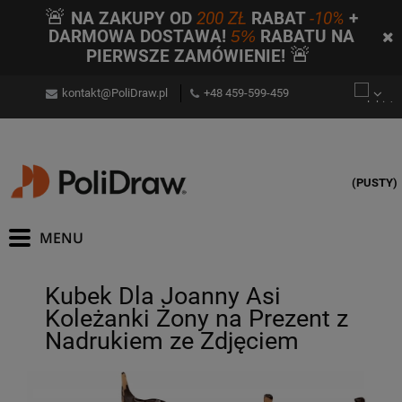
🚨
NA ZAKUPY OD
200 ZŁ
RABAT
-10%
+
DARMOWA DOSTAWA!
5%
RABATU NA
🚨
PIERWSZE ZAMÓWIENIE!
kontakt@PoliDraw.pl
+48 459-599-459
(PUSTY)
Kubek Dla Joanny Asi
Koleżanki Żony na Prezent z
Nadrukiem ze Zdjęciem