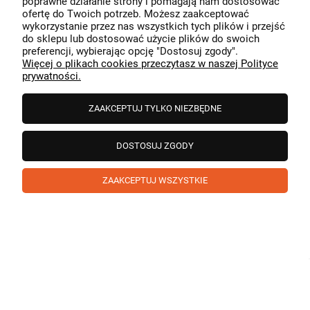
poprawne działanie strony i pomagają nam dostosować
przeszedł bezproblemowo, oraz, że możemy zapewnić
ofertę do Twoich potrzeb. Możesz zaakceptować
odpowiednią obsługę tak świetnym klientom. Dziękujemy
wykorzystanie przez nas wszystkich tych plików i przejść
raz jeszcze!
podgląd
do sklepu lub dostosować użycie plików do swoich
preferencji, wybierając opcję "Dostosuj zgody".
Więcej o plikach cookies przeczytasz w naszej Polityce
prywatności.
ZAAKCEPTUJ TYLKO NIEZBĘDNE
DOSTOSUJ ZGODY
ZAAKCEPTUJ WSZYSTKIE
Paweł
zweryfikowano
5
❤️ super poduszka.dziekuje💪
w tym miesiącu
1
0
Komentarz sklepu