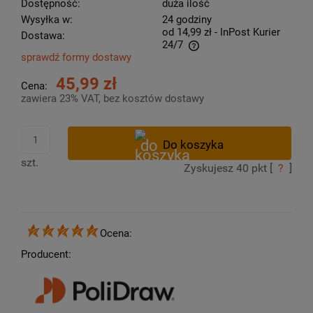
Dostępność:
duża ilość
Wysyłka w:
24 godziny
od 14,99 zł
- InPost Kurier
Dostawa:
24/7
sprawdź formy dostawy
Cena nie zawiera ewentualnych kosztów płatności
45,99 zł
Cena:
zawiera 23% VAT, bez kosztów dostawy
szt.
Zyskujesz
40
pkt [
?
]
Ocena:
Producent: