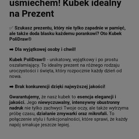
uśmiechem! Kubek idealny
na Prezent
✅
Szukasz prezentu, który nie tylko zapadnie w pamięć,
ale także doda blasku każdemu porankowi? Oto Kubek
PoliDraw®
➡️ Dla wyjątkowej osoby i chwil!
Kubek PoliDraw®
- unikatowy, wyjątkowy i po prostu
oszałamiający. To idealny prezent na różnego rodzaju
uroczystości i święta, który rozpocznie każdy dzień od
nowa.
➡️
Brak konkurencji dzięki najwyższej jakości!
Gwarantujemy,
że nasz kubek to
esencja elegancji i
jakości.
Jego
niewyczuwalny, intensywny obustronny
nadruk
nie tylko zachwyci Twoje oczy, ale także wytrzyma
próbę czasu,
działanie zmywarki oraz mikrofali.
To
połączenie stylu i funkcjonalności, które sprawi, że każdy
napój smakuje jeszcze lepiej.