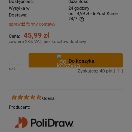
Dostępność:
duża ilość
Wysyłka w:
24 godziny
od 14,99 zł
- InPost Kurier
Dostawa:
24/7
sprawdź formy dostawy
Cena nie zawiera ewentualnych kosztów płatności
45,99 zł
Cena:
zawiera 23% VAT, bez kosztów dostawy
szt.
Zyskujesz
40
pkt [
?
]
Ocena:
Producent: