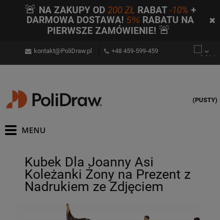
🚨
NA ZAKUPY OD
200 ZŁ
RABAT
-10%
+
DARMOWA DOSTAWA!
5%
RABATU NA
🚨
PIERWSZE ZAMÓWIENIE!
kontakt@PoliDraw.pl
+48 459-599-459
(PUSTY)
Kubek Dla Joanny Asi
Koleżanki Żony na Prezent z
Nadrukiem ze Zdjęciem