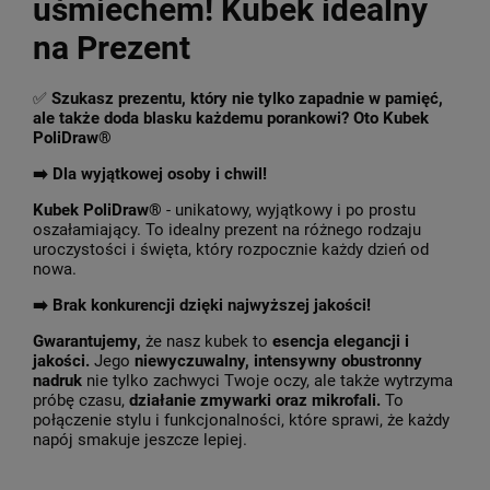
uśmiechem! Kubek idealny
na Prezent
✅
Szukasz prezentu, który nie tylko zapadnie w pamięć,
ale także doda blasku każdemu porankowi? Oto Kubek
PoliDraw®
➡️ Dla wyjątkowej osoby i chwil!
Kubek PoliDraw®
- unikatowy, wyjątkowy i po prostu
oszałamiający. To idealny prezent na różnego rodzaju
uroczystości i święta, który rozpocznie każdy dzień od
nowa.
➡️
Brak konkurencji dzięki najwyższej jakości!
Gwarantujemy,
że nasz kubek to
esencja elegancji i
jakości.
Jego
niewyczuwalny, intensywny obustronny
nadruk
nie tylko zachwyci Twoje oczy, ale także wytrzyma
próbę czasu,
działanie zmywarki oraz mikrofali.
To
połączenie stylu i funkcjonalności, które sprawi, że każdy
napój smakuje jeszcze lepiej.