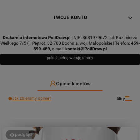
TWOJE KONTO
Drukarnia internetowa PoliDraw.pl
| NIP: 8681979672 | ul. Kazimierza
Wielkiego 7/5 (1 Piętro), 32-700 Bochnia, woj. Małopolskie | Telefon:
459-
599-459
, e-mail:
kontakt@PoliDraw.pl
pokaż pełną wersję strony
Opinie klientów
Jak zbieramy opinie?
filtry
podgląd