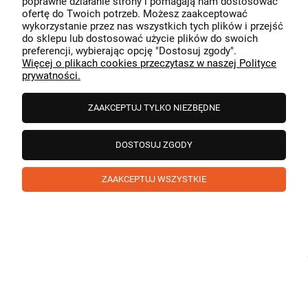
poprawne działanie strony i pomagają nam dostosować
przeszedł bezproblemowo, oraz, że możemy zapewnić
ofertę do Twoich potrzeb. Możesz zaakceptować
odpowiednią obsługę tak świetnym klientom. Dziękujemy
wykorzystanie przez nas wszystkich tych plików i przejść
raz jeszcze!
podgląd
do sklepu lub dostosować użycie plików do swoich
preferencji, wybierając opcję "Dostosuj zgody".
Więcej o plikach cookies przeczytasz w naszej Polityce
prywatności.
ZAAKCEPTUJ TYLKO NIEZBĘDNE
DOSTOSUJ ZGODY
ZAAKCEPTUJ WSZYSTKIE
Paweł
zweryfikowano
5
❤️ super poduszka.dziekuje💪
w tym miesiącu
1
0
Komentarz sklepu