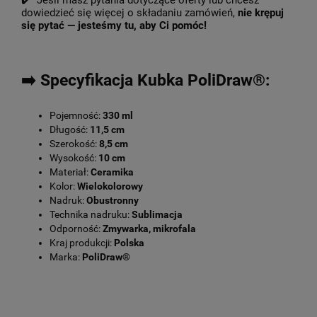
✔️ Jeśli masz pytania dotyczące oferty lub chcesz
dowiedzieć się więcej o składaniu zamówień,
nie krępuj
się pytać — jesteśmy tu, aby Ci pomóc!
➡️ Specyfikacja Kubka PoliDraw®:
Pojemność:
330 ml
Długość:
11,5 cm
Szerokość:
8,5 cm
Wysokość:
10 cm
Materiał:
Ceramika
Kolor:
Wielokolorowy
Nadruk:
Obustronny
Technika nadruku:
Sublimacja
Odporność:
Zmywarka, mikrofala
Kraj produkcji:
Polska
Marka:
PoliDraw®