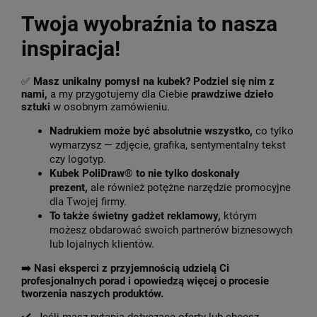
Twoja wyobraźnia to nasza
inspiracja!
✅
Masz unikalny pomysł na kubek? Podziel się nim z
nami,
a my przygotujemy dla Ciebie
prawdziwe dzieło
sztuki
w osobnym zamówieniu.
Nadrukiem może być absolutnie wszystko,
co tylko
wymarzysz — zdjęcie, grafika, sentymentalny tekst
czy logotyp.
Kubek PoliDraw® to nie tylko doskonały
prezent,
ale również potężne narzędzie promocyjne
dla Twojej firmy.
To także świetny gadżet reklamowy,
którym
możesz obdarować swoich partnerów biznesowych
lub lojalnych klientów.
➡️
Nasi eksperci z przyjemnością udzielą Ci
profesjonalnych porad i opowiedzą więcej o procesie
tworzenia naszych produktów.