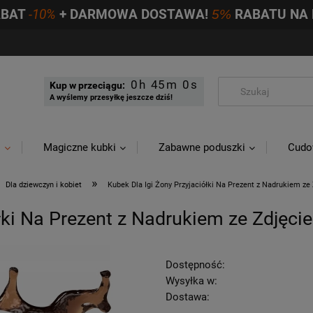
ABAT
-10%
+ DARMOWA DOSTAWA!
5%
RABATU NA 
0
44
59
Kup w przeciągu:
A wyślemy przesyłkę jeszcze dziś!
i
Magiczne kubki
Zabawne poduszki
Cudo
»
Dla dziewczyn i kobiet
Kubek Dla Igi Żony Przyjaciółki Na Prezent z Nadrukiem ze
ółki Na Prezent z Nadrukiem ze Zdjęci
Dostępność:
Wysyłka w:
Dostawa: