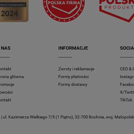
 NAS
INFORMACJE
SOCIA
ontakt
Zwroty i reklamacje
CEO & 
trona główna
Formy płatności
Instag
romocje
Formy dostawy
Facebo
owości
X/Twitt
ontakt
TIkTok
 ul. Kazimierza Wielkiego 7/5 (1 Piętro), 32-700 Bochnia, woj. Małopolski