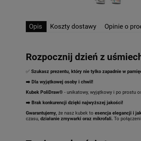
Opis
Koszty dostawy
Opinie o pro
Rozpocznij dzień z uśmiec
✅
Szukasz prezentu, który nie tylko zapadnie w pami
➡️ Dla wyjątkowej osoby i chwil!
Kubek PoliDraw®
- unikatowy, wyjątkowy i po prostu o
➡️
Brak konkurencji dzięki najwyższej jakości!
Gwarantujemy,
że nasz kubek to
esencja elegancji i ja
czasu,
działanie zmywarki oraz mikrofali.
To połączenie