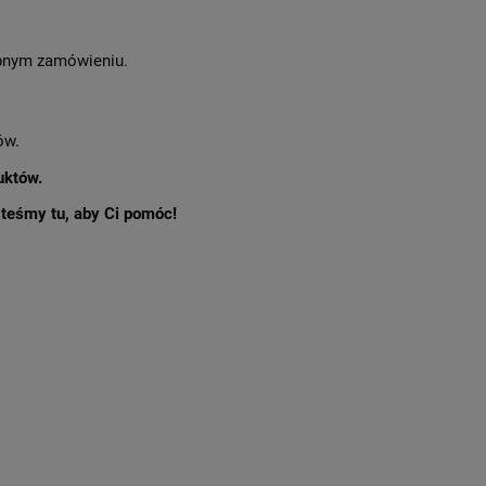
nym zamówieniu.
ów.
uktów.
esteśmy tu, aby Ci pomóc!