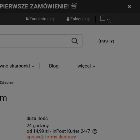
🚨
PIERWSZE ZAMÓWIENIE!
Zarejestruj się
Zaloguj się
(PUSTY)
wne skarbonki
Blog
więcej
 Zdjęciem
em
duża ilość
24 godziny
od 14,99 zł
- InPost Kurier 24/7
sprawdź formy dostawy