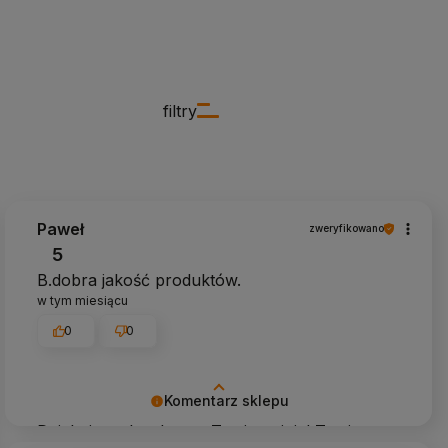
filtry
Paweł
zweryfikowano
5
B.dobra jakość produktów.
w tym miesiącu
0
0
Komentarz sklepu
Dziękujemy bardzo za Twoją opinię! Twoja