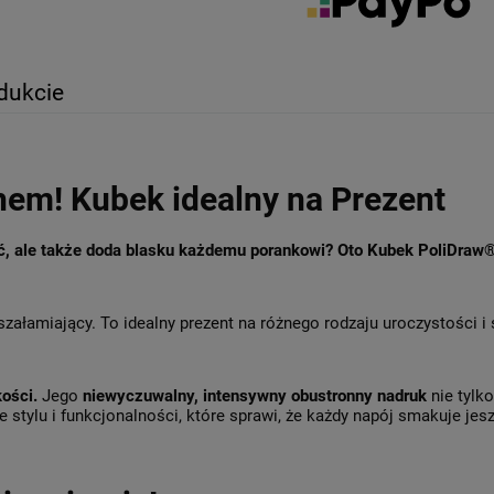
dukcie
hem! Kubek idealny na Prezent
ęć, ale także doda blasku każdemu porankowi? Oto Kubek PoliDraw
szałamiający. To idealny prezent na różnego rodzaju uroczystości i
kości.
Jego
niewyczuwalny, intensywny obustronny nadruk
nie tylk
 stylu i funkcjonalności, które sprawi, że każdy napój smakuje jesz