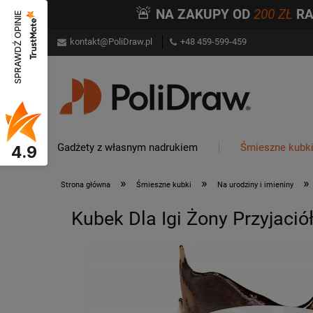
🚨
NA ZAKUPY OD
200 ZŁ
R
SPRAWDŹ OPINIE
kontakt@PoliDraw.pl
+48 459-599-459
Gadżety z własnym nadrukiem
Śmieszne kubk
4.9
»
»
»
Strona główna
Śmieszne kubki
Na urodziny i imieniny
Kubek Dla Igi Żony Przyjaci