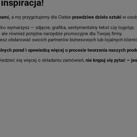
inspiracja!
 nami,
a my przygotujemy dla Ciebie
prawdziwe dzieło sztuki
w osob
lko wymarzysz — zdjęcie, grafika, sentymentalny tekst czy logotyp.
,
ale również potężne narzędzie promocyjne dla Twojej firmy.
sz obdarować swoich partnerów biznesowych lub lojalnych klient
alnych porad i opowiedzą więcej o procesie tworzenia naszych prod
wiedzieć się więcej o składaniu zamówień,
nie krępuj się pytać — j