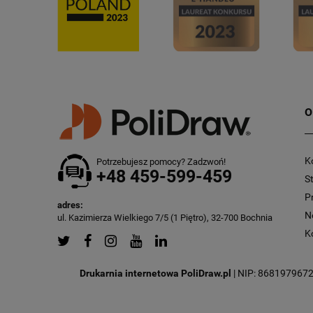
O
K
Potrzebujesz pomocy? Zadzwoń!
+48 459-599-459
S
P
adres:
N
ul. Kazimierza Wielkiego 7/5 (1 Piętro), 32-700 Bochnia
K
Drukarnia internetowa PoliDraw.pl
| NIP: 8681979672 |