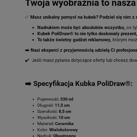
Twoja wyobraźnia to nasza 
✅
Masz unikalny pomysł na kubek? Podziel się nim z
Nadrukiem może być absolutnie wszystko,
co ty
Kubek PoliDraw® to nie tylko doskonały prezent
To także świetny gadżet reklamowy,
którym może
➡️
Nasi eksperci z przyjemnością udzielą Ci profesjon
✔️ Jeśli masz pytania dotyczące oferty lub chcesz do
➡️ Specyfikacja Kubka PoliDraw®:
Pojemność:
330 ml
Długość:
11,5 cm
Szerokość:
8,5 cm
Wysokość:
10 cm
Materiał:
Ceramika
Kolor:
Wielokolorowy
Nadruk:
Obustronny