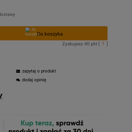
Cena nie zawiera ewentualnych kosztów
płatności
dostawy
Zyskujesz
40
pkt [
?
]
zapytaj o produkt
dodaj opinię