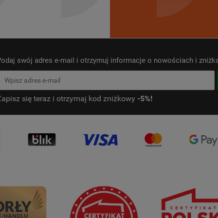
odaj swój adres e-mail i otrzymuj informacje o nowościach i zniż
Zapisz się teraz i otrzymaj kod zniżkowy
-5%!