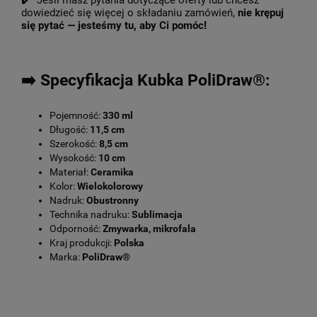
✔️ Jeśli masz pytania dotyczące oferty lub chcesz
dowiedzieć się więcej o składaniu zamówień,
nie krępuj
się pytać — jesteśmy tu, aby Ci pomóc!
➡️ Specyfikacja Kubka PoliDraw®:
Pojemność:
330 ml
Długość:
11,5 cm
Szerokość:
8,5 cm
Wysokość:
10 cm
Materiał:
Ceramika
Kolor:
Wielokolorowy
Nadruk:
Obustronny
Technika nadruku:
Sublimacja
Odporność:
Zmywarka, mikrofala
Kraj produkcji:
Polska
Marka:
PoliDraw®