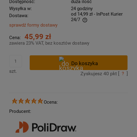
Dostępność:
duża ilość
Wysyłka w:
24 godziny
od 14,99 zł
- InPost Kurier
Dostawa:
24/7
sprawdź formy dostawy
Cena nie zawiera ewentualnych kosztów płatności
45,99 zł
Cena:
zawiera 23% VAT, bez kosztów dostawy
szt.
Zyskujesz
40
pkt [
?
]
Ocena:
Producent: