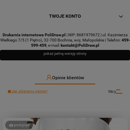
TWOJE KONTO
Drukarnia internetowa PoliDraw.pl
| NIP: 8681979672 | ul. Kazimierza
Wielkiego 7/5 (1 Piętro), 32-700 Bochnia, woj. Małopolskie | Telefon:
459-
599-459
, e-mail:
kontakt@PoliDraw.pl
pokaż pełną wersję strony
Opinie klientów
Jak zbieramy opinie?
filtry
podgląd