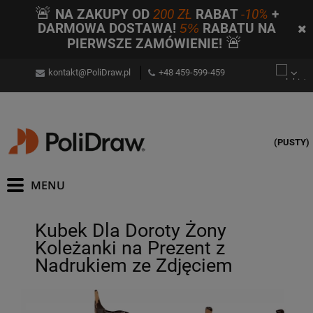
🚨
NA ZAKUPY OD
200 ZŁ
RABAT
-10%
+
DARMOWA DOSTAWA!
5%
RABATU NA
🚨
PIERWSZE ZAMÓWIENIE!
kontakt@PoliDraw.pl
+48 459-599-459
(PUSTY)
Kubek Dla Doroty Żony
Koleżanki na Prezent z
Nadrukiem ze Zdjęciem