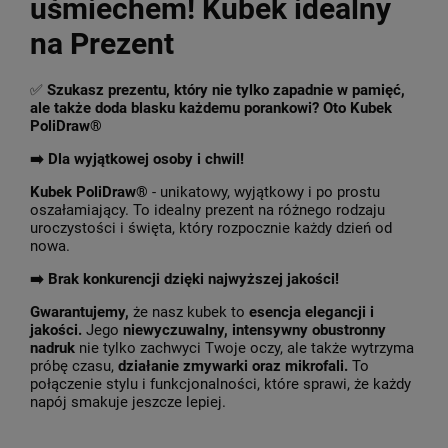
uśmiechem! Kubek idealny
na Prezent
✅
Szukasz prezentu, który nie tylko zapadnie w pamięć,
ale także doda blasku każdemu porankowi? Oto Kubek
PoliDraw®
➡️ Dla wyjątkowej osoby i chwil!
Kubek PoliDraw®
- unikatowy, wyjątkowy i po prostu
oszałamiający. To idealny prezent na różnego rodzaju
uroczystości i święta, który rozpocznie każdy dzień od
nowa.
➡️
Brak konkurencji dzięki najwyższej jakości!
Gwarantujemy,
że nasz kubek to
esencja elegancji i
jakości.
Jego
niewyczuwalny, intensywny obustronny
nadruk
nie tylko zachwyci Twoje oczy, ale także wytrzyma
próbę czasu,
działanie zmywarki oraz mikrofali.
To
połączenie stylu i funkcjonalności, które sprawi, że każdy
napój smakuje jeszcze lepiej.