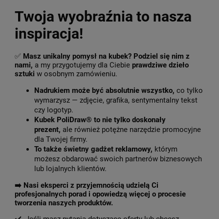
Twoja wyobraźnia to nasza
inspiracja!
✅
Masz unikalny pomysł na kubek? Podziel się nim z
nami,
a my przygotujemy dla Ciebie
prawdziwe dzieło
sztuki
w osobnym zamówieniu.
Nadrukiem może być absolutnie wszystko,
co tylko
wymarzysz — zdjęcie, grafika, sentymentalny tekst
czy logotyp.
Kubek PoliDraw® to nie tylko doskonały
prezent,
ale również potężne narzędzie promocyjne
dla Twojej firmy.
To także świetny gadżet reklamowy,
którym
możesz obdarować swoich partnerów biznesowych
lub lojalnych klientów.
➡️
Nasi eksperci z przyjemnością udzielą Ci
profesjonalnych porad i opowiedzą więcej o procesie
tworzenia naszych produktów.