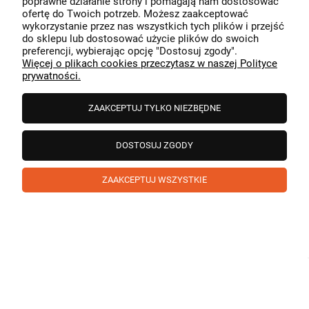
poprawne działanie strony i pomagają nam dostosować
przeszedł bezproblemowo, oraz, że możemy zapewnić
ofertę do Twoich potrzeb. Możesz zaakceptować
odpowiednią obsługę tak świetnym klientom. Dziękujemy
wykorzystanie przez nas wszystkich tych plików i przejść
raz jeszcze!
podgląd
do sklepu lub dostosować użycie plików do swoich
preferencji, wybierając opcję "Dostosuj zgody".
Więcej o plikach cookies przeczytasz w naszej Polityce
prywatności.
ZAAKCEPTUJ TYLKO NIEZBĘDNE
DOSTOSUJ ZGODY
ZAAKCEPTUJ WSZYSTKIE
Paweł
zweryfikowano
5
❤️ super poduszka.dziekuje💪
w tym miesiącu
1
0
Komentarz sklepu