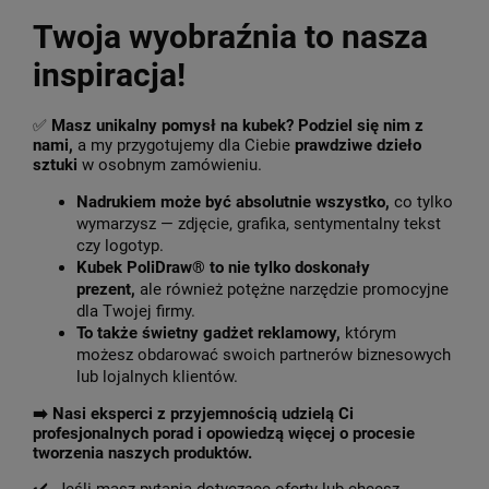
Twoja wyobraźnia to nasza
inspiracja!
✅
Masz unikalny pomysł na kubek? Podziel się nim z
nami,
a my przygotujemy dla Ciebie
prawdziwe dzieło
sztuki
w osobnym zamówieniu.
Nadrukiem może być absolutnie wszystko,
co tylko
wymarzysz — zdjęcie, grafika, sentymentalny tekst
czy logotyp.
Kubek PoliDraw® to nie tylko doskonały
prezent,
ale również potężne narzędzie promocyjne
dla Twojej firmy.
To także świetny gadżet reklamowy,
którym
możesz obdarować swoich partnerów biznesowych
lub lojalnych klientów.
➡️
Nasi eksperci z przyjemnością udzielą Ci
profesjonalnych porad i opowiedzą więcej o procesie
tworzenia naszych produktów.