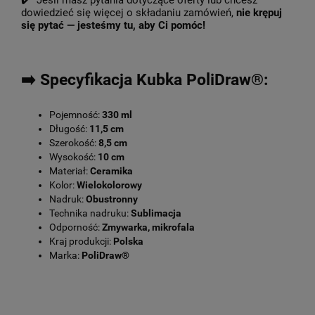
✔️ Jeśli masz pytania dotyczące oferty lub chcesz
dowiedzieć się więcej o składaniu zamówień,
nie krępuj
się pytać — jesteśmy tu, aby Ci pomóc!
➡️ Specyfikacja Kubka PoliDraw®:
Pojemność:
330 ml
Długość:
11,5 cm
Szerokość:
8,5 cm
Wysokość:
10 cm
Materiał:
Ceramika
Kolor:
Wielokolorowy
Nadruk:
Obustronny
Technika nadruku:
Sublimacja
Odporność:
Zmywarka, mikrofala
Kraj produkcji:
Polska
Marka:
PoliDraw®