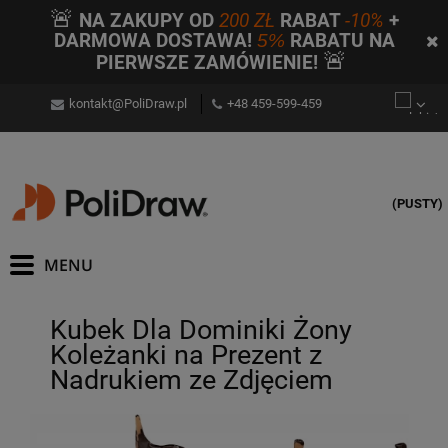
🚨
NA ZAKUPY OD
200 ZŁ
RABAT
-10%
+
DARMOWA DOSTAWA!
5%
RABATU NA
🚨
PIERWSZE ZAMÓWIENIE!
kontakt@PoliDraw.pl
+48 459-599-459
(PUSTY)
Kubek Dla Dominiki Żony
Koleżanki na Prezent z
Nadrukiem ze Zdjęciem