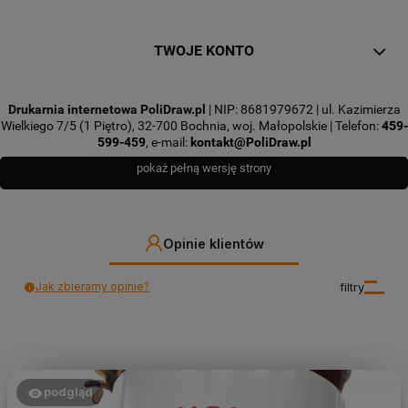
TWOJE KONTO
Drukarnia internetowa PoliDraw.pl
| NIP: 8681979672 | ul. Kazimierza
Wielkiego 7/5 (1 Piętro), 32-700 Bochnia, woj. Małopolskie | Telefon:
459-
599-459
, e-mail:
kontakt@PoliDraw.pl
pokaż pełną wersję strony
Opinie klientów
Jak zbieramy opinie?
filtry
podgląd