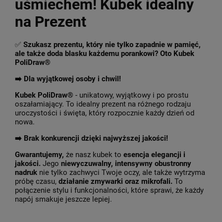
uśmiechem! Kubek idealny
na Prezent
✅
Szukasz prezentu, który nie tylko zapadnie w pamięć,
ale także doda blasku każdemu porankowi? Oto Kubek
PoliDraw®
➡️ Dla wyjątkowej osoby i chwil!
Kubek PoliDraw®
- unikatowy, wyjątkowy i po prostu
oszałamiający. To idealny prezent na różnego rodzaju
uroczystości i święta, który rozpocznie każdy dzień od
nowa.
➡️
Brak konkurencji dzięki najwyższej jakości!
Gwarantujemy,
że nasz kubek to
esencja elegancji i
jakości.
Jego
niewyczuwalny, intensywny obustronny
nadruk
nie tylko zachwyci Twoje oczy, ale także wytrzyma
próbę czasu,
działanie zmywarki oraz mikrofali.
To
połączenie stylu i funkcjonalności, które sprawi, że każdy
napój smakuje jeszcze lepiej.