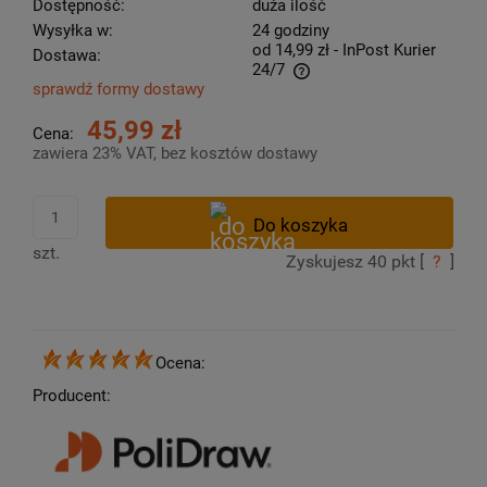
Dostępność:
duża ilość
Wysyłka w:
24 godziny
od 14,99 zł
- InPost Kurier
Dostawa:
24/7
sprawdź formy dostawy
Cena nie zawiera ewentualnych kosztów płatności
45,99 zł
Cena:
zawiera 23% VAT, bez kosztów dostawy
szt.
Zyskujesz
40
pkt [
?
]
Ocena:
Producent: