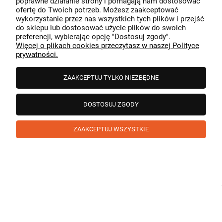
poprawne działanie strony i pomagają nam dostosować
przeszedł bezproblemowo, oraz, że możemy zapewnić
ofertę do Twoich potrzeb. Możesz zaakceptować
odpowiednią obsługę tak świetnym klientom. Dziękujemy
wykorzystanie przez nas wszystkich tych plików i przejść
raz jeszcze!
podgląd
do sklepu lub dostosować użycie plików do swoich
preferencji, wybierając opcję "Dostosuj zgody".
Więcej o plikach cookies przeczytasz w naszej Polityce
prywatności.
ZAAKCEPTUJ TYLKO NIEZBĘDNE
DOSTOSUJ ZGODY
ZAAKCEPTUJ WSZYSTKIE
Paweł
zweryfikowano
5
❤️ super poduszka.dziekuje💪
w tym miesiącu
1
0
Komentarz sklepu