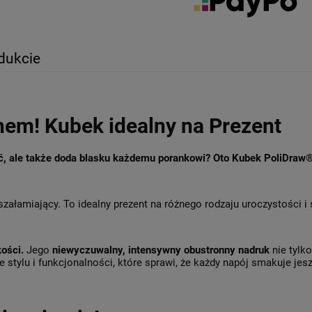
dukcie
hem! Kubek idealny na Prezent
ęć, ale także doda blasku każdemu porankowi? Oto Kubek PoliDraw
szałamiający. To idealny prezent na różnego rodzaju uroczystości i
kości.
Jego
niewyczuwalny, intensywny obustronny nadruk
nie tylk
 stylu i funkcjonalności, które sprawi, że każdy napój smakuje jesz