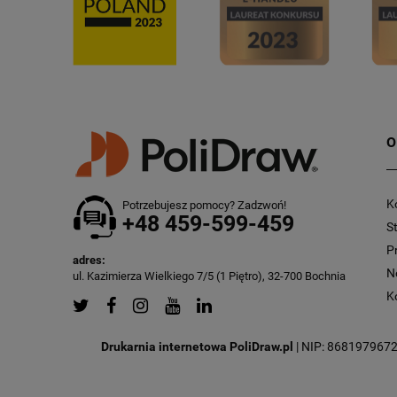
O
K
Potrzebujesz pomocy? Zadzwoń!
+48 459-599-459
S
P
adres:
N
ul. Kazimierza Wielkiego 7/5 (1 Piętro), 32-700 Bochnia
K
Drukarnia internetowa PoliDraw.pl
| NIP: 8681979672 |