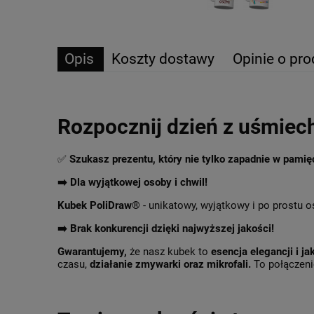
Opis
Koszty dostawy
Opinie o pro
Rozpocznij dzień z uśmiec
✅
Szukasz prezentu, który nie tylko zapadnie w pami
➡️ Dla wyjątkowej osoby i chwil!
Kubek PoliDraw®
- unikatowy, wyjątkowy i po prostu o
➡️
Brak konkurencji dzięki najwyższej jakości!
Gwarantujemy,
że nasz kubek to
esencja elegancji i ja
czasu,
działanie zmywarki oraz mikrofali.
To połączenie