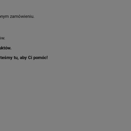
nym zamówieniu.
ów.
uktów.
esteśmy tu, aby Ci pomóc!