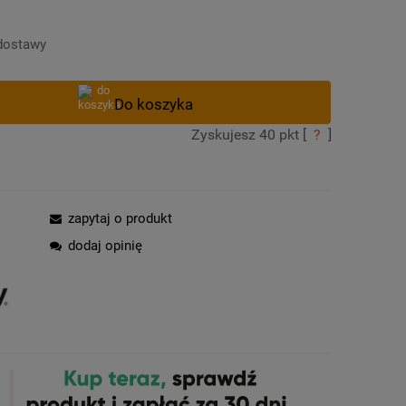
Cena nie zawiera ewentualnych kosztów
płatności
dostawy
Zyskujesz
40
pkt [
?
]
zapytaj o produkt
dodaj opinię