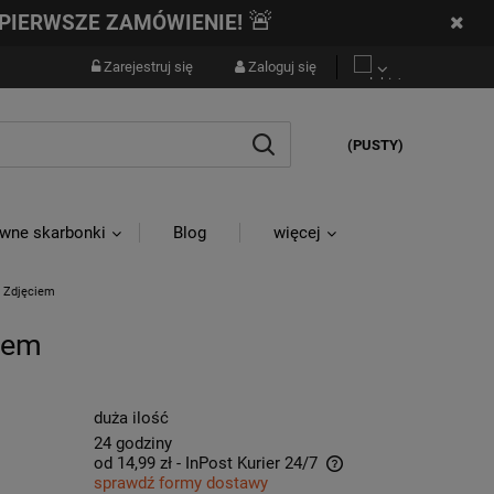
🚨
PIERWSZE ZAMÓWIENIE!
Zarejestruj się
Zaloguj się
(PUSTY)
wne skarbonki
Blog
więcej
e Zdjęciem
iem
duża ilość
24 godziny
od 14,99 zł
- InPost Kurier 24/7
sprawdź formy dostawy