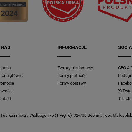
 NAS
INFORMACJE
SOCIA
ontakt
Zwroty i reklamacje
CEO & 
trona główna
Formy płatności
Instag
romocje
Formy dostawy
Facebo
owości
X/Twitt
ontakt
TIkTok
 ul. Kazimierza Wielkiego 7/5 (1 Piętro), 32-700 Bochnia, woj. Małopolski