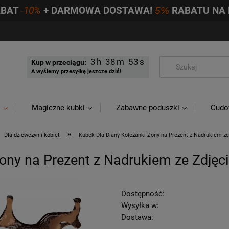
ABAT
-10%
+ DARMOWA DOSTAWA!
5%
RABATU NA 
3
38
52
Kup w przeciągu:
A wyślemy przesyłkę jeszcze dziś!
i
Magiczne kubki
Zabawne poduszki
Cudo
»
Dla dziewczyn i kobiet
Kubek Dla Diany Koleżanki Żony na Prezent z Nadrukiem z
ony na Prezent z Nadrukiem ze Zdjęc
Dostępność:
Wysyłka w:
Dostawa: