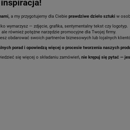
inspiracja!
 nami,
a my przygotujemy dla Ciebie
prawdziwe dzieło sztuki
w osob
lko wymarzysz — zdjęcie, grafika, sentymentalny tekst czy logotyp.
,
ale również potężne narzędzie promocyjne dla Twojej firmy.
sz obdarować swoich partnerów biznesowych lub lojalnych klient
alnych porad i opowiedzą więcej o procesie tworzenia naszych prod
wiedzieć się więcej o składaniu zamówień,
nie krępuj się pytać — j