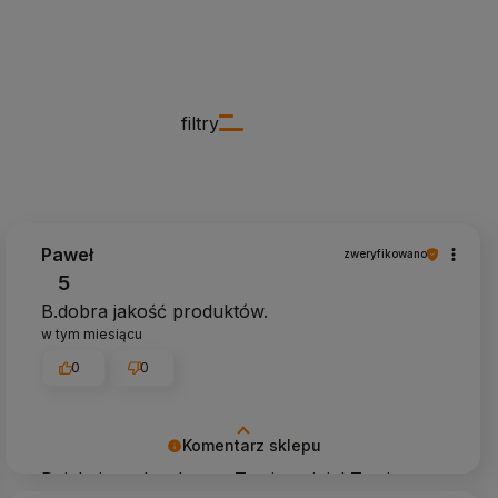
filtry
Paweł
zweryfikowano
5
B.dobra jakość produktów.
w tym miesiącu
0
0
Komentarz sklepu
Dziękujemy bardzo za Twoją opinię! Twoja