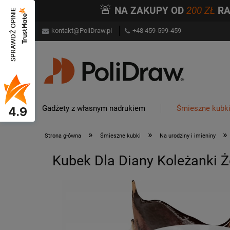
🚨
NA ZAKUPY OD
200 ZŁ
R
SPRAWDŹ OPINIE
kontakt@PoliDraw.pl
+48 459-599-459
Gadżety z własnym nadrukiem
Śmieszne kubk
4.9
»
»
»
Strona główna
Śmieszne kubki
Na urodziny i imieniny
Kubek Dla Diany Koleżanki Ż