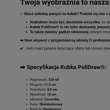
Twoja wyobraźnia to nasza 
✅
Masz unikalny pomysł na kubek? Podziel się nim z
Nadrukiem może być absolutnie wszystko,
co ty
Kubek PoliDraw® to nie tylko doskonały prezent
To także świetny gadżet reklamowy,
którym może
➡️
Nasi eksperci z przyjemnością udzielą Ci profesjon
✔️ Jeśli masz pytania dotyczące oferty lub chcesz do
➡️ Specyfikacja Kubka PoliDraw®:
Pojemność:
330 ml
Długość:
11,5 cm
Szerokość:
8,5 cm
Wysokość:
10 cm
Materiał:
Ceramika
Kolor:
Wielokolorowy
Nadruk:
Obustronny