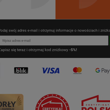
odaj swój adres e-mail i otrzymuj informacje o nowościach i zniż
Zapisz się teraz i otrzymaj kod zniżkowy
-5%!