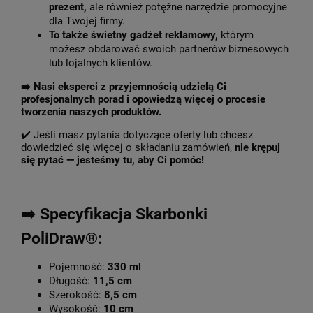
prezent,
ale również potężne narzędzie promocyjne
dla Twojej firmy.
To także świetny gadżet reklamowy,
którym
możesz obdarować swoich partnerów biznesowych
lub lojalnych klientów.
➡️
Nasi eksperci z przyjemnością udzielą Ci
profesjonalnych porad i opowiedzą więcej o procesie
tworzenia naszych produktów.
✔️ Jeśli masz pytania dotyczące oferty lub chcesz
dowiedzieć się więcej o składaniu zamówień,
nie krępuj
się pytać — jesteśmy tu, aby Ci pomóc!
➡️ Specyfikacja Skarbonki
PoliDraw®:
Pojemność:
330 ml
Długość:
11,5 cm
Szerokość:
8,5 cm
Wysokość:
10 cm