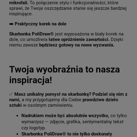
mikrofali.
To połączenie stylu i funkcjonalności, które
sprawi, że Twoje oszczędzanie stanie się jeszcze bardziej
inspirujące.
➡️ Praktyczny korek na dole
Skarbonka PoliDraw®
jest wyposażona w biały korek na
dole, co umożliwia
łatwe opróżnienie zawartości.
Dzięki
niemu zawsze
będziesz gotowy na nowe wyzwania.
Twoja wyobraźnia to nasza
inspiracja!
✅
Masz unikalny pomysł na skarbonkę? Podziel się nim z
nami,
a my przygotujemy dla Ciebie
prawdziwe dzieło
sztuki
w osobnym zamówieniu.
Nadrukiem może być absolutnie wszystko,
co tylko
wymarzysz — zdjęcie, grafika, sentymentalny tekst
czy logotyp.
Skarbonka PoliDraw® to nie tylko doskonały