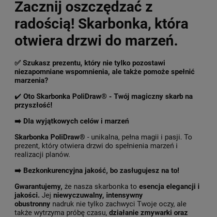
Zacznij oszczędzać z
radością! Skarbonka, która
otwiera drzwi do marzeń.
✅ Szukasz prezentu, który nie tylko pozostawi
niezapomniane wspomnienia, ale także pomoże spełnić
marzenia?
✔️
Oto Skarbonka PoliDraw® - Twój magiczny skarb na
przyszłość!
➡️ Dla wyjątkowych celów i marzeń
Skarbonka PoliDraw®
- unikalna, pełna magii i pasji. To
prezent, który otwiera drzwi do spełnienia marzeń i
realizacji planów.
➡️ Bezkonkurencyjna jakość, bo zasługujesz na to!
Gwarantujemy,
że nasza skarbonka to
esencja elegancji i
jakości.
Jej
niewyczuwalny, intensywny
obustronny
nadruk nie tylko zachwyci Twoje oczy, ale
także wytrzyma próbę czasu,
działanie zmywarki oraz