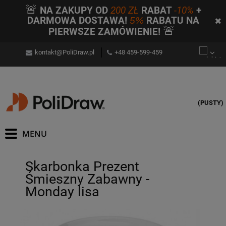
🚨
NA ZAKUPY OD
200 ZŁ
RABAT
-10%
+
DARMOWA DOSTAWA!
5%
RABATU NA
🚨
PIERWSZE ZAMÓWIENIE!
kontakt@PoliDraw.pl
+48 459-599-459
(PUSTY)
Skarbonka Prezent
Śmieszny Zabawny -
Monday lisa