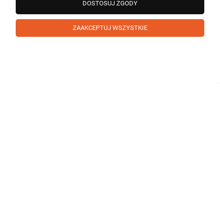
DOSTOSUJ ZGODY
ZAAKCEPTUJ WSZYSTKIE
Paweł
zweryfikowano
5
❤️ super poduszka.dziekuje💪
w tym miesiącu
1
0
Komentarz sklepu
Cieszy nas Twoja miła opinia i zaufanie. Jesteśmy
wdzięczni za tak wspaniałych klientów jak Ty. Z
Paweł
zweryfikowano
pozdrowieniami, obsługa sklepu.
5
B.dobra jakość produktów.
w tym miesiącu
0
0