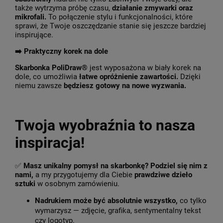
także wytrzyma próbę czasu,
działanie zmywarki oraz
mikrofali.
To połączenie stylu i funkcjonalności, które
sprawi, że Twoje oszczędzanie stanie się jeszcze bardziej
inspirujące.
➡️ Praktyczny korek na dole
Skarbonka PoliDraw®
jest wyposażona w biały korek na
dole, co umożliwia
łatwe opróżnienie zawartości.
Dzięki
niemu zawsze
będziesz gotowy na nowe wyzwania.
Twoja wyobraźnia to nasza
inspiracja!
✅
Masz unikalny pomysł na skarbonkę? Podziel się nim z
nami,
a my przygotujemy dla Ciebie
prawdziwe dzieło
sztuki
w osobnym zamówieniu.
Nadrukiem może być absolutnie wszystko,
co tylko
wymarzysz — zdjęcie, grafika, sentymentalny tekst
czy logotyp.