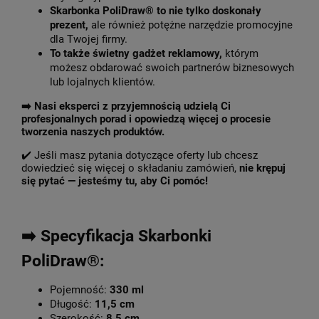
Skarbonka PoliDraw® to nie tylko doskonały
prezent,
ale również potężne narzędzie promocyjne
dla Twojej firmy.
To także świetny gadżet reklamowy,
którym
możesz obdarować swoich partnerów biznesowych
lub lojalnych klientów.
➡️
Nasi eksperci z przyjemnością udzielą Ci
profesjonalnych porad i opowiedzą więcej o procesie
tworzenia naszych produktów.
✔️ Jeśli masz pytania dotyczące oferty lub chcesz
dowiedzieć się więcej o składaniu zamówień,
nie krępuj
się pytać — jesteśmy tu, aby Ci pomóc!
➡️ Specyfikacja Skarbonki
PoliDraw®:
Pojemność:
330 ml
Długość:
11,5 cm
Szerokość:
8,5 cm