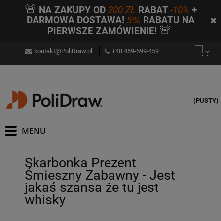
🚨
NA ZAKUPY OD
200 ZŁ
RABAT
-10%
+
DARMOWA DOSTAWA!
5%
RABATU NA
🚨
PIERWSZE ZAMÓWIENIE!
kontakt@PoliDraw.pl
+48 459-599-459
(PUSTY)
Skarbonka Prezent
Śmieszny Zabawny - Jest
jakaś szansa że tu jest
whisky