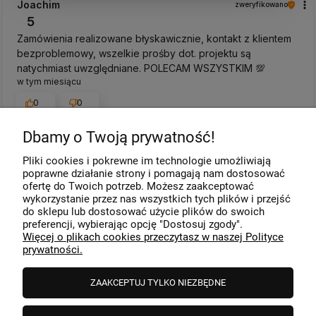
Joachim
zweryfikowano
5
Zamówienia realizowane błyskawicznie, kontakt z klientem
bezproblemowy, wszelkie prośby dot. projektu są
natychmiast uwzględniane. POLECAM WSZYSTKIM 💯
w tym miesiącu
0
0
Dbamy o Twoją prywatność!
Komentarz sklepu
Pliki cookies i pokrewne im technologie umożliwiają
Dziękujemy za miłe słowa! Cieszymy się, że zakup
poprawne działanie strony i pomagają nam dostosować
przeszedł bezproblemowo, oraz, że możemy zapewnić
ofertę do Twoich potrzeb. Możesz zaakceptować
odpowiednią obsługę tak świetnym klientom. Dziękujemy
wykorzystanie przez nas wszystkich tych plików i przejść
raz jeszcze!
podgląd
do sklepu lub dostosować użycie plików do swoich
preferencji, wybierając opcję "Dostosuj zgody".
Więcej o plikach cookies przeczytasz w naszej Polityce
prywatności.
ZAAKCEPTUJ TYLKO NIEZBĘDNE