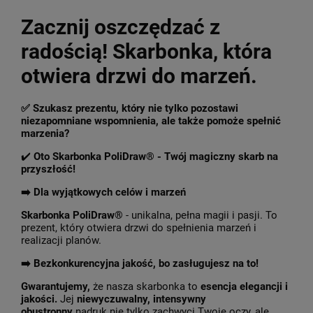
Zacznij oszczędzać z
radością! Skarbonka, która
otwiera drzwi do marzeń.
✅ Szukasz prezentu, który nie tylko pozostawi
niezapomniane wspomnienia, ale także pomoże spełnić
marzenia?
✔️
Oto Skarbonka PoliDraw® - Twój magiczny skarb na
przyszłość!
➡️ Dla wyjątkowych celów i marzeń
Skarbonka PoliDraw®
- unikalna, pełna magii i pasji. To
prezent, który otwiera drzwi do spełnienia marzeń i
realizacji planów.
➡️ Bezkonkurencyjna jakość, bo zasługujesz na to!
Gwarantujemy,
że nasza skarbonka to
esencja elegancji i
jakości.
Jej
niewyczuwalny, intensywny
obustronny
nadruk nie tylko zachwyci Twoje oczy, ale