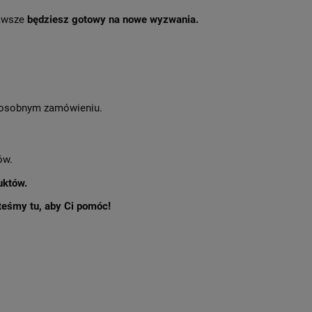
zawsze
będziesz gotowy na nowe wyzwania.
osobnym zamówieniu.
ów.
uktów.
steśmy tu, aby Ci pomóc!