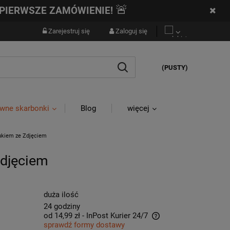
🚨
PIERWSZE ZAMÓWIENIE!
Zarejestruj się
Zaloguj się
(PUSTY)
wne skarbonki
Blog
więcej
rukiem ze Zdjęciem
Zdjęciem
duża ilość
24 godziny
od 14,99 zł
- InPost Kurier 24/7
sprawdź formy dostawy