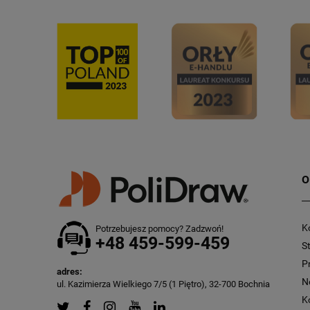
O
K
Potrzebujesz pomocy? Zadzwoń!
+48 459-599-459
S
P
adres:
N
ul. Kazimierza Wielkiego 7/5 (1 Piętro), 32-700 Bochnia
K