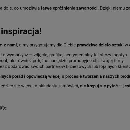
a dole, co umożliwia
łatwe opróżnienie zawartości.
Dzięki niemu 
inspiracja!
im z nami,
a my przygotujemy dla Ciebie
prawdziwe dzieło sztuki
w 
lko wymarzysz — zdjęcie, grafika, sentymentalny tekst czy logotyp.
zent,
ale również potężne narzędzie promocyjne dla Twojej firmy.
sz obdarować swoich partnerów biznesowych lub lojalnych klient
alnych porad i opowiedzą więcej o procesie tworzenia naszych prod
iedzieć się więcej o składaniu zamówień,
nie krępuj się pytać — je
w®: