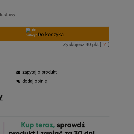
Cena nie zawiera ewentualnych kosztów
płatności
dostawy
Zyskujesz
40
pkt [
?
]
zapytaj o produkt
dodaj opinię