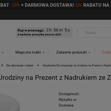
ABAT
-10%
+ DARMOWA DOSTAWA!
5%
RABATU NA 
2
56
4
Kup w przeciągu:
A wyślemy przesyłkę jeszcze dziś!
i
Magiczne kubki
Zabawne poduszki
Cudo
»
»
Dla dziewczyn i kobiet
Skarbonka Dla Anastazji na Urodziny na Prezent z Nad
Urodziny na Prezent z Nadrukiem ze 
Dostępność:
Wysyłka w:
Dostawa: