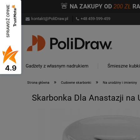
🚨
NA ZAKUPY OD
200 ZŁ
R
SPRAWDŹ OPINIE
kontakt@PoliDraw.pl
+48 459-599-459
Gadżety z własnym nadrukiem
Śmieszne kubk
4.9
»
»
Strona główna
Cudowne skarbonki
Na urodziny i imieniny
Skarbonka Dla Anastazji na 