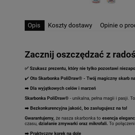
Opis
Koszty dostawy
Opinie o pro
Zacznij oszczędzać z radoś
✅ Szukasz prezentu, który nie tylko pozostawi nieza
✔️
Oto Skarbonka PoliDraw® - Twój magiczny skarb na
➡️ Dla wyjątkowych celów i marzeń
Skarbonka PoliDraw®
- unikalna, pełna magii i pasji. T
➡️ Bezkonkurencyjna jakość, bo zasługujesz na to!
Gwarantujemy,
że nasza skarbonka to
esencja elegancj
czasu,
działanie zmywarki oraz mikrofali.
To połączenie
➡️ Praktyczny korek na dole