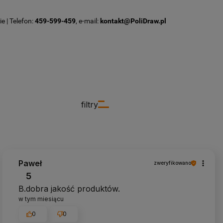
e | Telefon:
459-599-459
, e-mail:
kontakt@PoliDraw.pl
filtry
Paweł
zweryfikowano
5
B.dobra jakość produktów.
w tym miesiącu
0
0