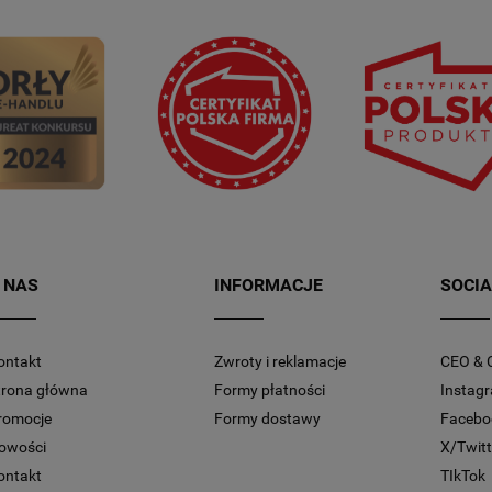
 NAS
INFORMACJE
SOCIA
ontakt
Zwroty i reklamacje
CEO & 
trona główna
Formy płatności
Instag
romocje
Formy dostawy
Facebo
owości
X/Twitt
ontakt
TIkTok