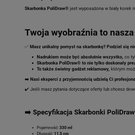
Skarbonka PoliDraw®
jest wyposażona w biały korek n
Twoja wyobraźnia to nasza 
✅
Masz unikalny pomysł na skarbonkę? Podziel się n
Nadrukiem może być absolutnie wszystko,
co ty
Skarbonka PoliDraw® to nie tylko doskonały pre
To także świetny gadżet reklamowy,
którym może
➡️
Nasi eksperci z przyjemnością udzielą Ci profesjon
✔️ Jeśli masz pytania dotyczące oferty lub chcesz dow
➡️ Specyfikacja Skarbonki PoliDra
Pojemność:
330 ml
Długość:
11,5 cm