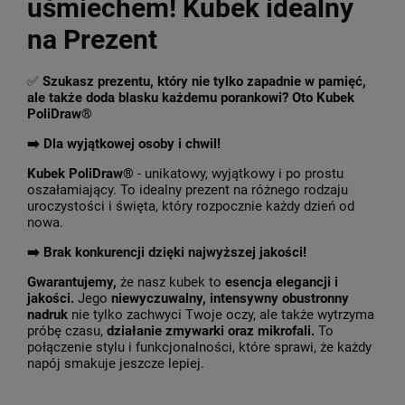
uśmiechem! Kubek idealny
na Prezent
✅
Szukasz prezentu, który nie tylko zapadnie w pamięć,
ale także doda blasku każdemu porankowi? Oto Kubek
PoliDraw®
➡️ Dla wyjątkowej osoby i chwil!
Kubek PoliDraw®
- unikatowy, wyjątkowy i po prostu
oszałamiający. To idealny prezent na różnego rodzaju
uroczystości i święta, który rozpocznie każdy dzień od
nowa.
➡️
Brak konkurencji dzięki najwyższej jakości!
Gwarantujemy,
że nasz kubek to
esencja elegancji i
jakości.
Jego
niewyczuwalny, intensywny obustronny
nadruk
nie tylko zachwyci Twoje oczy, ale także wytrzyma
próbę czasu,
działanie zmywarki oraz mikrofali.
To
połączenie stylu i funkcjonalności, które sprawi, że każdy
napój smakuje jeszcze lepiej.