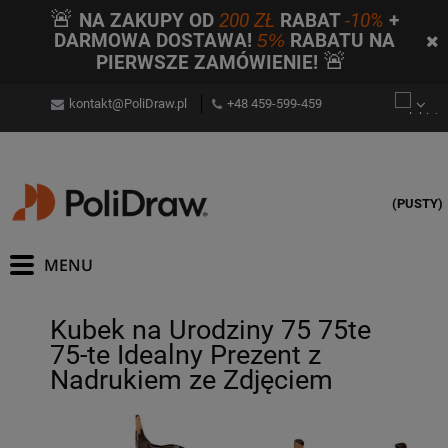
🚨
NA ZAKUPY OD
200 ZŁ
RABAT
-10%
+
DARMOWA DOSTAWA!
5%
RABATU NA
🚨
PIERWSZE ZAMÓWIENIE!
kontakt@PoliDraw.pl
+48 459-599-459
(PUSTY)
Kubek na Urodziny 75 75te
75-te Idealny Prezent z
Nadrukiem ze Zdjęciem