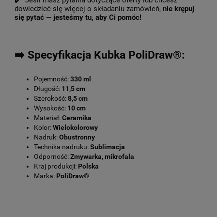
✔️ Jeśli masz pytania dotyczące oferty lub chcesz
dowiedzieć się więcej o składaniu zamówień,
nie krępuj
się pytać — jesteśmy tu, aby Ci pomóc!
➡️ Specyfikacja Kubka PoliDraw®:
Pojemność:
330 ml
Długość:
11,5 cm
Szerokość:
8,5 cm
Wysokość:
10 cm
Materiał:
Ceramika
Kolor:
Wielokolorowy
Nadruk:
Obustronny
Technika nadruku:
Sublimacja
Odporność:
Zmywarka, mikrofala
Kraj produkcji:
Polska
Marka:
PoliDraw®