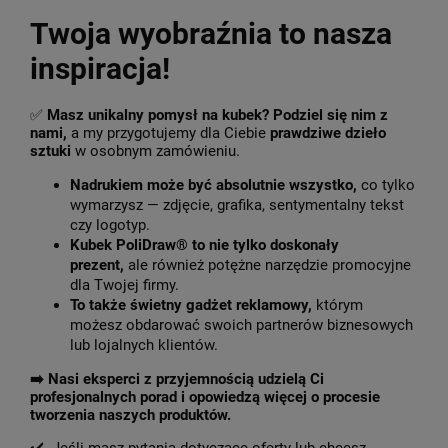
Twoja wyobraźnia to nasza
inspiracja!
✅
Masz unikalny pomysł na kubek? Podziel się nim z
nami,
a my przygotujemy dla Ciebie
prawdziwe dzieło
sztuki
w osobnym zamówieniu.
Nadrukiem może być absolutnie wszystko,
co tylko
wymarzysz — zdjęcie, grafika, sentymentalny tekst
czy logotyp.
Kubek PoliDraw® to nie tylko doskonały
prezent,
ale również potężne narzędzie promocyjne
dla Twojej firmy.
To także świetny gadżet reklamowy,
którym
możesz obdarować swoich partnerów biznesowych
lub lojalnych klientów.
➡️
Nasi eksperci z przyjemnością udzielą Ci
profesjonalnych porad i opowiedzą więcej o procesie
tworzenia naszych produktów.