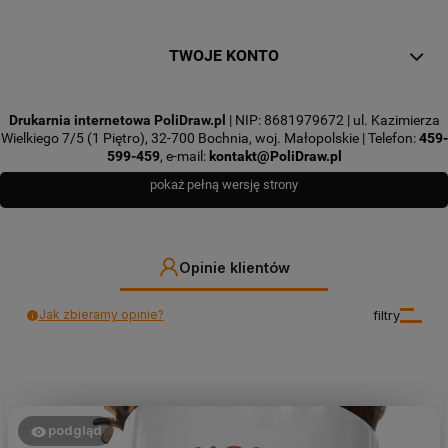
TWOJE KONTO
Drukarnia internetowa PoliDraw.pl
| NIP: 8681979672 | ul. Kazimierza
Wielkiego 7/5 (1 Piętro), 32-700 Bochnia, woj. Małopolskie | Telefon:
459-
599-459
, e-mail:
kontakt@PoliDraw.pl
pokaż pełną wersję strony
Opinie klientów
Jak zbieramy opinie?
filtry
podgląd