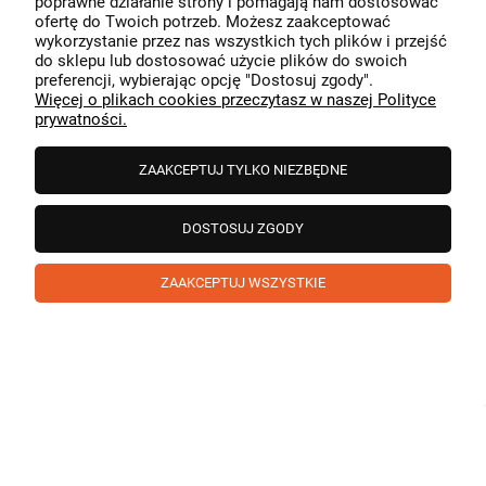
poprawne działanie strony i pomagają nam dostosować
przeszedł bezproblemowo, oraz, że możemy zapewnić
ofertę do Twoich potrzeb. Możesz zaakceptować
odpowiednią obsługę tak świetnym klientom. Dziękujemy
wykorzystanie przez nas wszystkich tych plików i przejść
raz jeszcze!
podgląd
do sklepu lub dostosować użycie plików do swoich
preferencji, wybierając opcję "Dostosuj zgody".
Więcej o plikach cookies przeczytasz w naszej Polityce
prywatności.
ZAAKCEPTUJ TYLKO NIEZBĘDNE
DOSTOSUJ ZGODY
ZAAKCEPTUJ WSZYSTKIE
Paweł
zweryfikowano
5
❤️ super poduszka.dziekuje💪
w tym miesiącu
1
0
Komentarz sklepu