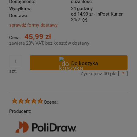
Dostępność:
duża ilość
Wysyłka w:
24 godziny
od 14,99 zł
- InPost Kurier
Dostawa:
24/7
sprawdź formy dostawy
Cena nie zawiera ewentualnych kosztów płatności
45,99 zł
Cena:
zawiera 23% VAT, bez kosztów dostawy
szt.
Zyskujesz
40
pkt [
?
]
Ocena:
Producent: