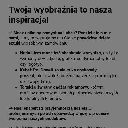
Twoja wyobraźnia to nasza
inspiracja!
✅
Masz unikalny pomysł na kubek? Podziel się nim z
nami,
a my przygotujemy dla Ciebie
prawdziwe dzieło
sztuki
w osobnym zamówieniu.
Nadrukiem może być absolutnie wszystko,
co tylko
wymarzysz — zdjęcie, grafika, sentymentalny tekst
czy logotyp.
Kubek PoliDraw® to nie tylko doskonały
prezent,
ale również potężne narzędzie promocyjne
dla Twojej firmy.
To także świetny gadżet reklamowy,
którym
możesz obdarować swoich partnerów biznesowych
lub lojalnych klientów.
➡️
Nasi eksperci z przyjemnością udzielą Ci
profesjonalnych porad i opowiedzą więcej o procesie
tworzenia naszych produktów.