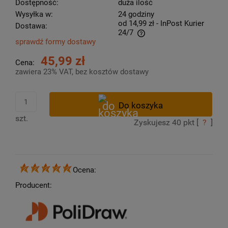
Dostępność:
duża ilość
Wysyłka w:
24 godziny
od 14,99 zł
- InPost Kurier
Dostawa:
24/7
sprawdź formy dostawy
Cena nie zawiera ewentualnych kosztów płatności
45,99 zł
Cena:
zawiera 23% VAT, bez kosztów dostawy
szt.
Zyskujesz
40
pkt [
?
]
Ocena:
Producent: