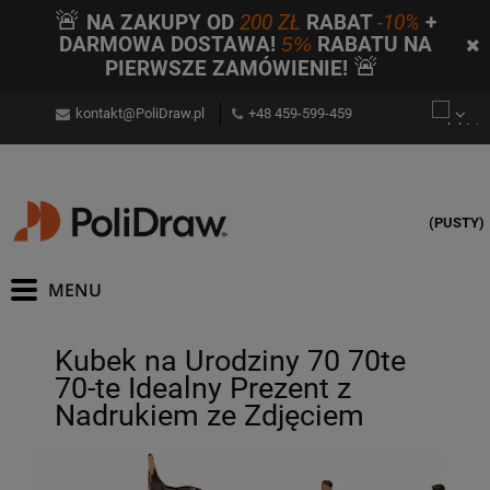
🚨
NA ZAKUPY OD
200 ZŁ
RABAT
-10%
+
DARMOWA DOSTAWA!
5%
RABATU NA
🚨
PIERWSZE ZAMÓWIENIE!
kontakt@PoliDraw.pl
+48 459-599-459
(PUSTY)
Kubek na Urodziny 70 70te
70-te Idealny Prezent z
Nadrukiem ze Zdjęciem