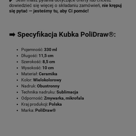
✔️ Jeśli masz pytania dotyczące oferty lub chcesz
dowiedzieć się więcej o składaniu zamówień,
nie krępuj
się pytać — jesteśmy tu, aby Ci pomóc!
➡️ Specyfikacja Kubka PoliDraw®:
Pojemność:
330 ml
Długość:
11,5 cm
Szerokość:
8,5 cm
Wysokość:
10 cm
Materiał:
Ceramika
Kolor:
Wielokolorowy
Nadruk:
Obustronny
Technika nadruku:
Sublimacja
Odporność:
Zmywarka, mikrofala
Kraj produkcji:
Polska
Marka:
PoliDraw®