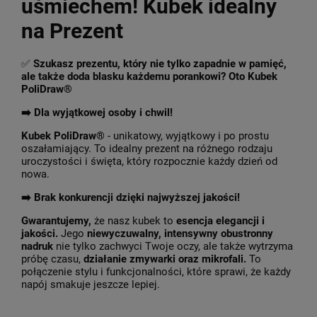
uśmiechem! Kubek idealny
na Prezent
✅
Szukasz prezentu, który nie tylko zapadnie w pamięć,
ale także doda blasku każdemu porankowi? Oto Kubek
PoliDraw®
➡️ Dla wyjątkowej osoby i chwil!
Kubek PoliDraw®
- unikatowy, wyjątkowy i po prostu
oszałamiający. To idealny prezent na różnego rodzaju
uroczystości i święta, który rozpocznie każdy dzień od
nowa.
➡️
Brak konkurencji dzięki najwyższej jakości!
Gwarantujemy,
że nasz kubek to
esencja elegancji i
jakości.
Jego
niewyczuwalny, intensywny obustronny
nadruk
nie tylko zachwyci Twoje oczy, ale także wytrzyma
próbę czasu,
działanie zmywarki oraz mikrofali.
To
połączenie stylu i funkcjonalności, które sprawi, że każdy
napój smakuje jeszcze lepiej.