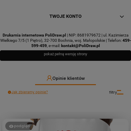
TWOJE KONTO
Drukarnia internetowa PoliDraw.pl
| NIP: 8681979672 | ul. Kazimierza
Wielkiego 7/5 (1 Piętro), 32-700 Bochnia, woj. Małopolskie | Telefon:
459-
599-459
, e-mail:
kontakt@PoliDraw.pl
pokaż pełną wersję strony
Opinie klientów
Jak zbieramy opinie?
filtry
podgląd