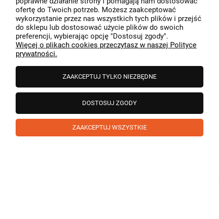
poprawne działanie strony i pomagają nam dostosować
przeszedł bezproblemowo, oraz, że możemy zapewnić
ofertę do Twoich potrzeb. Możesz zaakceptować
odpowiednią obsługę tak świetnym klientom. Dziękujemy
wykorzystanie przez nas wszystkich tych plików i przejść
raz jeszcze!
podgląd
do sklepu lub dostosować użycie plików do swoich
preferencji, wybierając opcję "Dostosuj zgody".
Więcej o plikach cookies przeczytasz w naszej Polityce
prywatności.
ZAAKCEPTUJ TYLKO NIEZBĘDNE
DOSTOSUJ ZGODY
ZAAKCEPTUJ WSZYSTKIE
Paweł
zweryfikowano
5
❤️ super poduszka.dziekuje💪
w tym miesiącu
1
0
Komentarz sklepu