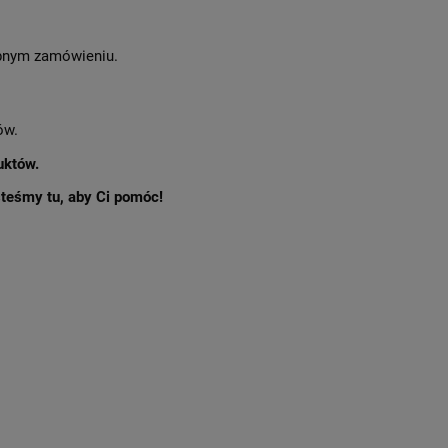
nym zamówieniu.
ów.
uktów.
esteśmy tu, aby Ci pomóc!