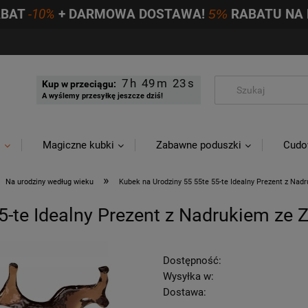
ABAT
-10%
+ DARMOWA DOSTAWA!
5%
RABATU NA 
7
49
22
Kup w przeciągu:
A wyślemy przesyłkę jeszcze dziś!
i
Magiczne kubki
Zabawne poduszki
Cudo
»
Na urodziny według wieku
Kubek na Urodziny 55 55te 55-te Idealny Prezent z Nad
5-te Idealny Prezent z Nadrukiem ze 
Dostępność:
Wysyłka w:
Dostawa: