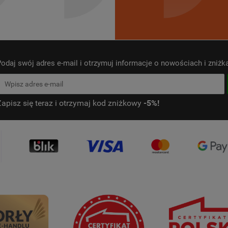
odaj swój adres e-mail i otrzymuj informacje o nowościach i zniż
Zapisz się teraz i otrzymaj kod zniżkowy
-5%!