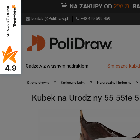
🚨
NA ZAKUPY OD
200 ZŁ
R
SPRAWDŹ OPINIE
kontakt@PoliDraw.pl
+48 459-599-459
Gadżety z własnym nadrukiem
Śmieszne kubk
4.9
»
»
»
Strona główna
Śmieszne kubki
Na urodziny i imieniny
Kubek na Urodziny 55 55te 5