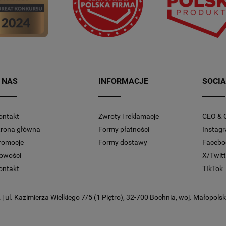
 NAS
INFORMACJE
SOCIA
ontakt
Zwroty i reklamacje
CEO & 
trona główna
Formy płatności
Instag
romocje
Formy dostawy
Facebo
owości
X/Twitt
ontakt
TIkTok
 ul. Kazimierza Wielkiego 7/5 (1 Piętro), 32-700 Bochnia, woj. Małopolski