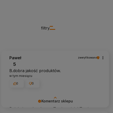
filtry
Paweł
zweryfikowano
5
B.dobra jakość produktów.
w tym miesiącu
0
0
Komentarz sklepu
Dziękujemy bardzo za Twoją opinię! Twoja