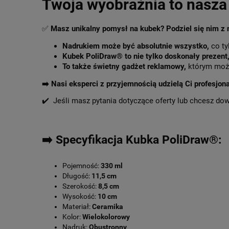
Twoja wyobraźnia to nasza 
✅
Masz unikalny pomysł na kubek? Podziel się nim z
Nadrukiem może być absolutnie wszystko,
co ty
Kubek PoliDraw® to nie tylko doskonały prezent
To także świetny gadżet reklamowy,
którym może
➡️
Nasi eksperci z przyjemnością udzielą Ci profesjon
✔️ Jeśli masz pytania dotyczące oferty lub chcesz do
➡️ Specyfikacja Kubka PoliDraw®:
Pojemność:
330 ml
Długość:
11,5 cm
Szerokość:
8,5 cm
Wysokość:
10 cm
Materiał:
Ceramika
Kolor:
Wielokolorowy
Nadruk:
Obustronny