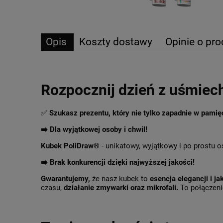
Opis
Koszty dostawy
Opinie o pro
Rozpocznij dzień z uśmiec
✅
Szukasz prezentu, który nie tylko zapadnie w pami
➡️ Dla wyjątkowej osoby i chwil!
Kubek PoliDraw®
- unikatowy, wyjątkowy i po prostu o
➡️
Brak konkurencji dzięki najwyższej jakości!
Gwarantujemy,
że nasz kubek to
esencja elegancji i ja
czasu,
działanie zmywarki oraz mikrofali.
To połączenie