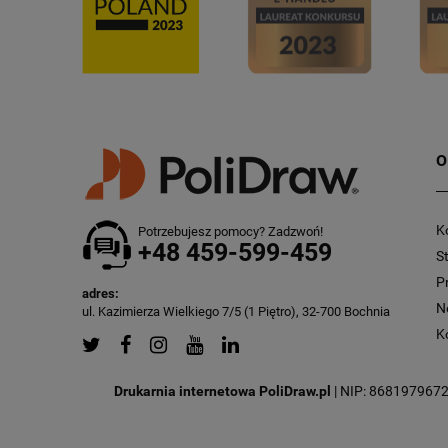
O
K
Potrzebujesz pomocy? Zadzwoń!
+48 459-599-459
S
P
adres:
N
ul. Kazimierza Wielkiego 7/5 (1 Piętro), 32-700 Bochnia
K
Drukarnia internetowa PoliDraw.pl
| NIP: 8681979672 |