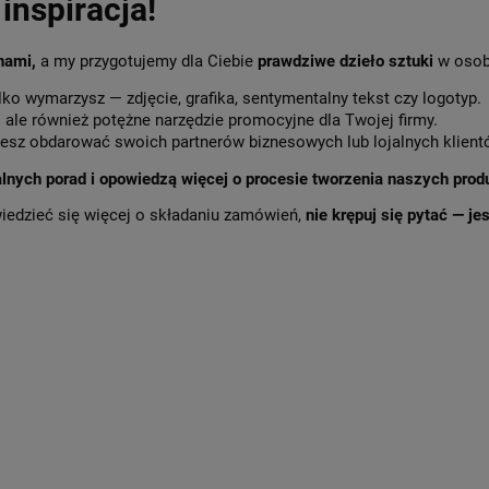
inspiracja!
 nami,
a my przygotujemy dla Ciebie
prawdziwe dzieło sztuki
w osob
lko wymarzysz — zdjęcie, grafika, sentymentalny tekst czy logotyp.
,
ale również potężne narzędzie promocyjne dla Twojej firmy.
sz obdarować swoich partnerów biznesowych lub lojalnych klient
alnych porad i opowiedzą więcej o procesie tworzenia naszych prod
wiedzieć się więcej o składaniu zamówień,
nie krępuj się pytać — j