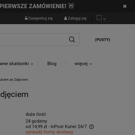
🚨
PIERWSZE ZAMÓWIENIE!
Zarejestruj się
Zaloguj się
(PUSTY)
wne skarbonki
Blog
więcej
rukiem ze Zdjęciem
Zdjęciem
duża ilość
24 godziny
od 14,99 zł
- InPost Kurier 24/7
sprawdź formy dostawy