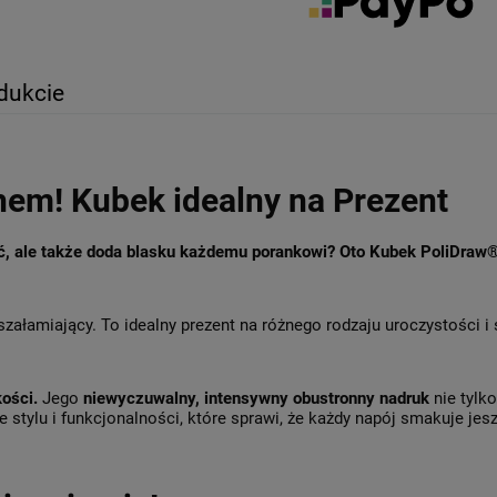
dukcie
hem! Kubek idealny na Prezent
ęć, ale także doda blasku każdemu porankowi? Oto Kubek PoliDraw
szałamiający. To idealny prezent na różnego rodzaju uroczystości i
kości.
Jego
niewyczuwalny, intensywny obustronny nadruk
nie tylk
 stylu i funkcjonalności, które sprawi, że każdy napój smakuje jesz