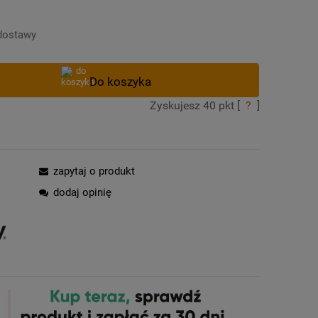
Cena nie zawiera ewentualnych kosztów
płatności
dostawy
Zyskujesz
40
pkt [
?
]
zapytaj o produkt
dodaj opinię