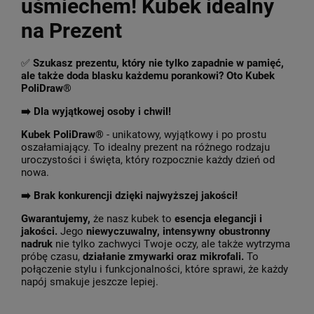
uśmiechem! Kubek idealny
na Prezent
✅
Szukasz prezentu, który nie tylko zapadnie w pamięć,
ale także doda blasku każdemu porankowi? Oto Kubek
PoliDraw®
➡️ Dla wyjątkowej osoby i chwil!
Kubek PoliDraw®
- unikatowy, wyjątkowy i po prostu
oszałamiający. To idealny prezent na różnego rodzaju
uroczystości i święta, który rozpocznie każdy dzień od
nowa.
➡️
Brak konkurencji dzięki najwyższej jakości!
Gwarantujemy,
że nasz kubek to
esencja elegancji i
jakości.
Jego
niewyczuwalny, intensywny obustronny
nadruk
nie tylko zachwyci Twoje oczy, ale także wytrzyma
próbę czasu,
działanie zmywarki oraz mikrofali.
To
połączenie stylu i funkcjonalności, które sprawi, że każdy
napój smakuje jeszcze lepiej.