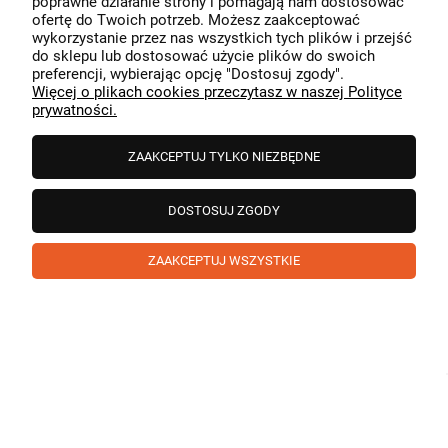
poprawne działanie strony i pomagają nam dostosować
przeszedł bezproblemowo, oraz, że możemy zapewnić
ofertę do Twoich potrzeb. Możesz zaakceptować
odpowiednią obsługę tak świetnym klientom. Dziękujemy
wykorzystanie przez nas wszystkich tych plików i przejść
raz jeszcze!
podgląd
do sklepu lub dostosować użycie plików do swoich
preferencji, wybierając opcję "Dostosuj zgody".
Więcej o plikach cookies przeczytasz w naszej Polityce
prywatności.
ZAAKCEPTUJ TYLKO NIEZBĘDNE
DOSTOSUJ ZGODY
ZAAKCEPTUJ WSZYSTKIE
Paweł
zweryfikowano
5
❤️ super poduszka.dziekuje💪
w tym miesiącu
1
0
Komentarz sklepu