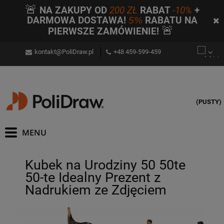
🚨
NA ZAKUPY OD
200 ZŁ
RABAT
-10%
+
DARMOWA DOSTAWA!
5%
RABATU NA
🚨
PIERWSZE ZAMÓWIENIE!
kontakt@PoliDraw.pl
+48 459-599-459
(PUSTY)
Kubek na Urodziny 50 50te
50-te Idealny Prezent z
Nadrukiem ze Zdjęciem