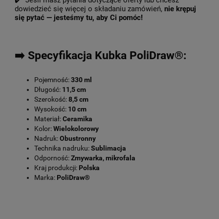
✔️ Jeśli masz pytania dotyczące oferty lub chcesz
dowiedzieć się więcej o składaniu zamówień,
nie krępuj
się pytać — jesteśmy tu, aby Ci pomóc!
➡️ Specyfikacja Kubka PoliDraw®:
Pojemność:
330 ml
Długość:
11,5 cm
Szerokość:
8,5 cm
Wysokość:
10 cm
Materiał:
Ceramika
Kolor:
Wielokolorowy
Nadruk:
Obustronny
Technika nadruku:
Sublimacja
Odporność:
Zmywarka, mikrofala
Kraj produkcji:
Polska
Marka:
PoliDraw®