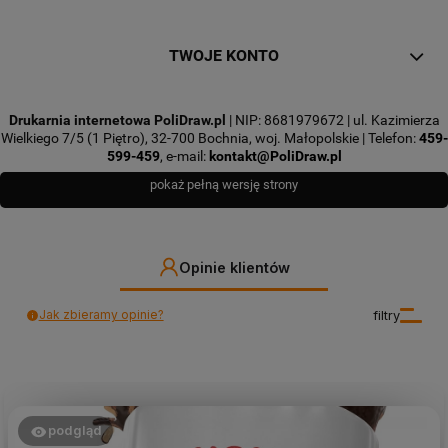
TWOJE KONTO
Drukarnia internetowa PoliDraw.pl
| NIP: 8681979672 | ul. Kazimierza
Wielkiego 7/5 (1 Piętro), 32-700 Bochnia, woj. Małopolskie | Telefon:
459-
599-459
, e-mail:
kontakt@PoliDraw.pl
pokaż pełną wersję strony
Opinie klientów
Jak zbieramy opinie?
filtry
podgląd