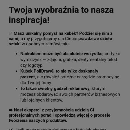
Twoja wyobraźnia to nasza
inspiracja!
✅
Masz unikalny pomysł na kubek? Podziel się nim z
nami,
a my przygotujemy dla Ciebie
prawdziwe dzieło
sztuki
w osobnym zamówieniu.
Nadrukiem może być absolutnie wszystko,
co tylko
wymarzysz — zdjęcie, grafika, sentymentalny tekst
czy logotyp.
Kubek PoliDraw® to nie tylko doskonały
prezent,
ale również potężne narzędzie promocyjne
dla Twojej firmy.
To także świetny gadżet reklamowy,
którym
możesz obdarować swoich partnerów biznesowych
lub lojalnych klientów.
➡️
Nasi eksperci z przyjemnością udzielą Ci
profesjonalnych porad i opowiedzą więcej o procesie
tworzenia naszych produktów.