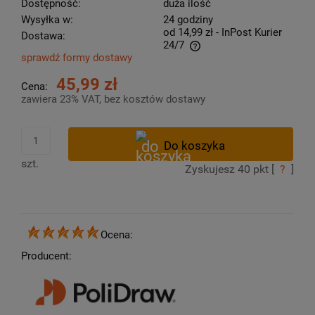
Dostępność:
duża ilość
Wysyłka w:
24 godziny
od 14,99 zł
- InPost Kurier
Dostawa:
24/7
sprawdź formy dostawy
Cena nie zawiera ewentualnych kosztów płatności
45,99 zł
Cena:
zawiera 23% VAT, bez kosztów dostawy
szt.
Zyskujesz
40
pkt [
?
]
Ocena:
Producent: