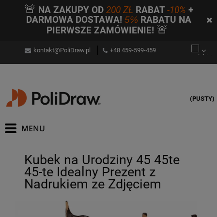
🚨
NA ZAKUPY OD
200 ZŁ
RABAT
-10%
+
DARMOWA DOSTAWA!
5%
RABATU NA
🚨
PIERWSZE ZAMÓWIENIE!
kontakt@PoliDraw.pl
+48 459-599-459
(PUSTY)
Kubek na Urodziny 45 45te
45-te Idealny Prezent z
Nadrukiem ze Zdjęciem