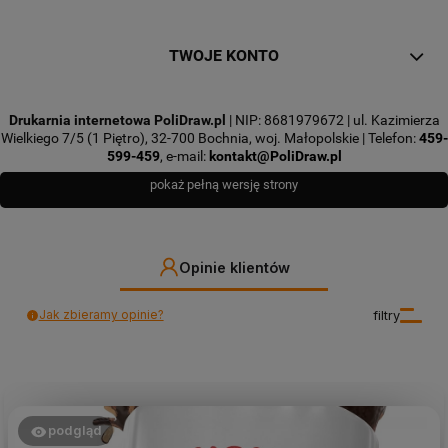
TWOJE KONTO
Drukarnia internetowa PoliDraw.pl
| NIP: 8681979672 | ul. Kazimierza
Wielkiego 7/5 (1 Piętro), 32-700 Bochnia, woj. Małopolskie | Telefon:
459-
599-459
, e-mail:
kontakt@PoliDraw.pl
pokaż pełną wersję strony
Opinie klientów
Jak zbieramy opinie?
filtry
podgląd