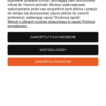
poprawne działanie strony i pomagają nam dostosować
przeszedł bezproblemowo, oraz, że możemy zapewnić
ofertę do Twoich potrzeb. Możesz zaakceptować
odpowiednią obsługę tak świetnym klientom. Dziękujemy
wykorzystanie przez nas wszystkich tych plików i przejść
raz jeszcze!
podgląd
do sklepu lub dostosować użycie plików do swoich
preferencji, wybierając opcję "Dostosuj zgody".
Więcej o plikach cookies przeczytasz w naszej Polityce
prywatności.
ZAAKCEPTUJ TYLKO NIEZBĘDNE
DOSTOSUJ ZGODY
ZAAKCEPTUJ WSZYSTKIE
Paweł
zweryfikowano
5
❤️ super poduszka.dziekuje💪
w tym miesiącu
1
0
Komentarz sklepu