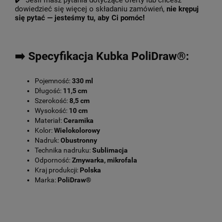
✔️ Jeśli masz pytania dotyczące oferty lub chcesz
dowiedzieć się więcej o składaniu zamówień,
nie krępuj
się pytać — jesteśmy tu, aby Ci pomóc!
➡️ Specyfikacja Kubka PoliDraw®:
Pojemność:
330 ml
Długość:
11,5 cm
Szerokość:
8,5 cm
Wysokość:
10 cm
Materiał:
Ceramika
Kolor:
Wielokolorowy
Nadruk:
Obustronny
Technika nadruku:
Sublimacja
Odporność:
Zmywarka, mikrofala
Kraj produkcji:
Polska
Marka:
PoliDraw®