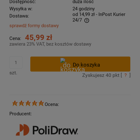
Dostępność:
duża ilość
Wysyłka w:
24 godziny
od 14,99 zł
- InPost Kurier
Dostawa:
24/7
sprawdź formy dostawy
Cena nie zawiera ewentualnych kosztów płatności
45,99 zł
Cena:
zawiera 23% VAT, bez kosztów dostawy
szt.
Zyskujesz
40
pkt [
?
]
Ocena:
Producent: