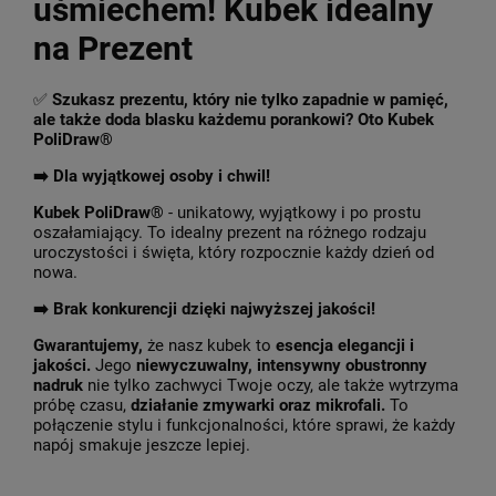
uśmiechem! Kubek idealny
na Prezent
✅
Szukasz prezentu, który nie tylko zapadnie w pamięć,
ale także doda blasku każdemu porankowi? Oto Kubek
PoliDraw®
➡️ Dla wyjątkowej osoby i chwil!
Kubek PoliDraw®
- unikatowy, wyjątkowy i po prostu
oszałamiający. To idealny prezent na różnego rodzaju
uroczystości i święta, który rozpocznie każdy dzień od
nowa.
➡️
Brak konkurencji dzięki najwyższej jakości!
Gwarantujemy,
że nasz kubek to
esencja elegancji i
jakości.
Jego
niewyczuwalny, intensywny obustronny
nadruk
nie tylko zachwyci Twoje oczy, ale także wytrzyma
próbę czasu,
działanie zmywarki oraz mikrofali.
To
połączenie stylu i funkcjonalności, które sprawi, że każdy
napój smakuje jeszcze lepiej.