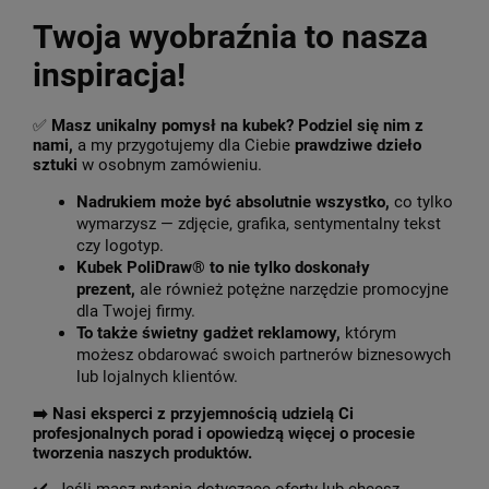
Twoja wyobraźnia to nasza
inspiracja!
✅
Masz unikalny pomysł na kubek? Podziel się nim z
nami,
a my przygotujemy dla Ciebie
prawdziwe dzieło
sztuki
w osobnym zamówieniu.
Nadrukiem może być absolutnie wszystko,
co tylko
wymarzysz — zdjęcie, grafika, sentymentalny tekst
czy logotyp.
Kubek PoliDraw® to nie tylko doskonały
prezent,
ale również potężne narzędzie promocyjne
dla Twojej firmy.
To także świetny gadżet reklamowy,
którym
możesz obdarować swoich partnerów biznesowych
lub lojalnych klientów.
➡️
Nasi eksperci z przyjemnością udzielą Ci
profesjonalnych porad i opowiedzą więcej o procesie
tworzenia naszych produktów.