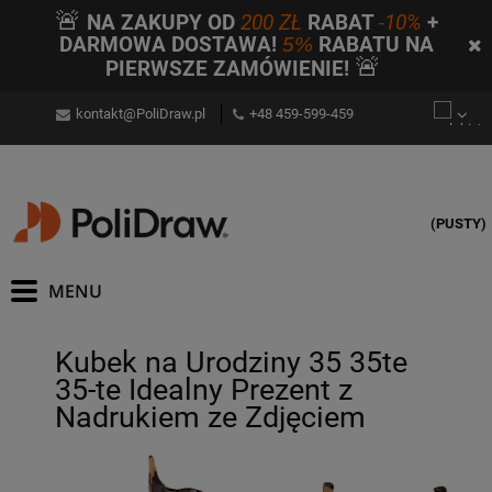
🚨
NA ZAKUPY OD
200 ZŁ
RABAT
-10%
+
DARMOWA DOSTAWA!
5%
RABATU NA
🚨
PIERWSZE ZAMÓWIENIE!
kontakt@PoliDraw.pl
+48 459-599-459
(PUSTY)
Kubek na Urodziny 35 35te
35-te Idealny Prezent z
Nadrukiem ze Zdjęciem