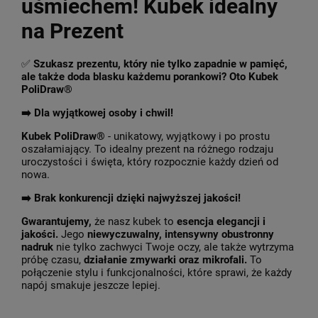
uśmiechem! Kubek idealny
na Prezent
✅
Szukasz prezentu, który nie tylko zapadnie w pamięć,
ale także doda blasku każdemu porankowi? Oto Kubek
PoliDraw®
➡️ Dla wyjątkowej osoby i chwil!
Kubek PoliDraw®
- unikatowy, wyjątkowy i po prostu
oszałamiający. To idealny prezent na różnego rodzaju
uroczystości i święta, który rozpocznie każdy dzień od
nowa.
➡️
Brak konkurencji dzięki najwyższej jakości!
Gwarantujemy,
że nasz kubek to
esencja elegancji i
jakości.
Jego
niewyczuwalny, intensywny obustronny
nadruk
nie tylko zachwyci Twoje oczy, ale także wytrzyma
próbę czasu,
działanie zmywarki oraz mikrofali.
To
połączenie stylu i funkcjonalności, które sprawi, że każdy
napój smakuje jeszcze lepiej.