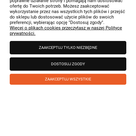
poprawne działanie strony i pomagają nam dostosować
przeszedł bezproblemowo, oraz, że możemy zapewnić
ofertę do Twoich potrzeb. Możesz zaakceptować
odpowiednią obsługę tak świetnym klientom. Dziękujemy
wykorzystanie przez nas wszystkich tych plików i przejść
raz jeszcze!
podgląd
do sklepu lub dostosować użycie plików do swoich
preferencji, wybierając opcję "Dostosuj zgody".
Więcej o plikach cookies przeczytasz w naszej Polityce
prywatności.
ZAAKCEPTUJ TYLKO NIEZBĘDNE
DOSTOSUJ ZGODY
ZAAKCEPTUJ WSZYSTKIE
Paweł
zweryfikowano
5
❤️ super poduszka.dziekuje💪
w tym miesiącu
1
0
Komentarz sklepu