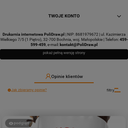
TWOJE KONTO
Drukarnia internetowa PoliDraw.pl
| NIP: 8681979672 | ul. Kazimierza
Wielkiego 7/5 (1 Piętro), 32-700 Bochnia, woj. Małopolskie | Telefon:
459-
599-459
, e-mail:
kontakt@PoliDraw.pl
pokaż pełną wersję strony
Opinie klientów
Jak zbieramy opinie?
filtry
podgląd