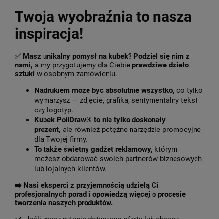
Twoja wyobraźnia to nasza
inspiracja!
✅
Masz unikalny pomysł na kubek? Podziel się nim z
nami,
a my przygotujemy dla Ciebie
prawdziwe dzieło
sztuki
w osobnym zamówieniu.
Nadrukiem może być absolutnie wszystko,
co tylko
wymarzysz — zdjęcie, grafika, sentymentalny tekst
czy logotyp.
Kubek PoliDraw® to nie tylko doskonały
prezent,
ale również potężne narzędzie promocyjne
dla Twojej firmy.
To także świetny gadżet reklamowy,
którym
możesz obdarować swoich partnerów biznesowych
lub lojalnych klientów.
➡️
Nasi eksperci z przyjemnością udzielą Ci
profesjonalnych porad i opowiedzą więcej o procesie
tworzenia naszych produktów.