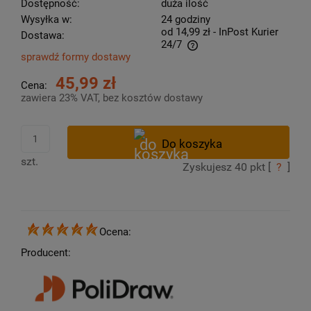
Dostępność:
duża ilość
Wysyłka w:
24 godziny
od 14,99 zł
- InPost Kurier
Dostawa:
24/7
sprawdź formy dostawy
Cena nie zawiera ewentualnych kosztów płatności
45,99 zł
Cena:
zawiera 23% VAT, bez kosztów dostawy
szt.
Zyskujesz
40
pkt [
?
]
Ocena:
Producent: