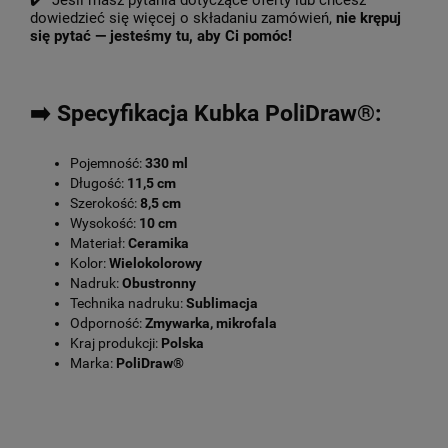
✔️ Jeśli masz pytania dotyczące oferty lub chcesz
dowiedzieć się więcej o składaniu zamówień,
nie krępuj
się pytać — jesteśmy tu, aby Ci pomóc!
➡️ Specyfikacja Kubka PoliDraw®:
Pojemność:
330 ml
Długość:
11,5 cm
Szerokość:
8,5 cm
Wysokość:
10 cm
Materiał:
Ceramika
Kolor:
Wielokolorowy
Nadruk:
Obustronny
Technika nadruku:
Sublimacja
Odporność:
Zmywarka, mikrofala
Kraj produkcji:
Polska
Marka:
PoliDraw®