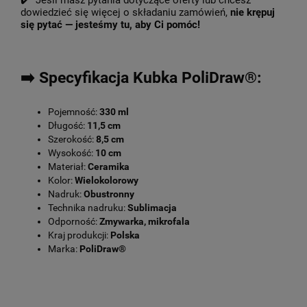
✔️ Jeśli masz pytania dotyczące oferty lub chcesz
dowiedzieć się więcej o składaniu zamówień,
nie krępuj
się pytać — jesteśmy tu, aby Ci pomóc!
➡️ Specyfikacja Kubka PoliDraw®:
Pojemność:
330 ml
Długość:
11,5 cm
Szerokość:
8,5 cm
Wysokość:
10 cm
Materiał:
Ceramika
Kolor:
Wielokolorowy
Nadruk:
Obustronny
Technika nadruku:
Sublimacja
Odporność:
Zmywarka, mikrofala
Kraj produkcji:
Polska
Marka:
PoliDraw®