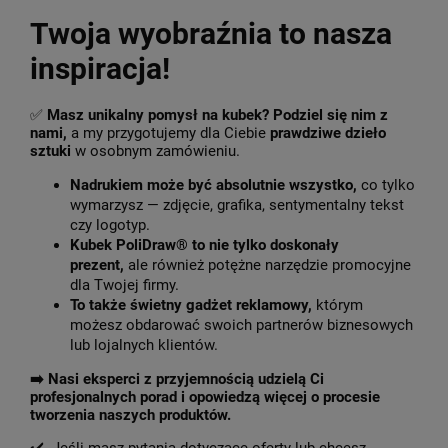
Twoja wyobraźnia to nasza
inspiracja!
✅
Masz unikalny pomysł na kubek? Podziel się nim z
nami,
a my przygotujemy dla Ciebie
prawdziwe dzieło
sztuki
w osobnym zamówieniu.
Nadrukiem może być absolutnie wszystko,
co tylko
wymarzysz — zdjęcie, grafika, sentymentalny tekst
czy logotyp.
Kubek PoliDraw® to nie tylko doskonały
prezent,
ale również potężne narzędzie promocyjne
dla Twojej firmy.
To także świetny gadżet reklamowy,
którym
możesz obdarować swoich partnerów biznesowych
lub lojalnych klientów.
➡️
Nasi eksperci z przyjemnością udzielą Ci
profesjonalnych porad i opowiedzą więcej o procesie
tworzenia naszych produktów.