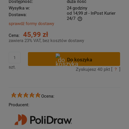
Dostępność:
duża ilość
Wysyłka w:
24 godziny
od 14,99 zł
- InPost Kurier
Dostawa:
24/7
sprawdź formy dostawy
Cena nie zawiera ewentualnych kosztów płatności
45,99 zł
Cena:
zawiera 23% VAT, bez kosztów dostawy
szt.
Zyskujesz
40
pkt [
?
]
Ocena:
Producent: