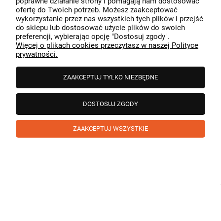
poprawne działanie strony i pomagają nam dostosować
przeszedł bezproblemowo, oraz, że możemy zapewnić
ofertę do Twoich potrzeb. Możesz zaakceptować
odpowiednią obsługę tak świetnym klientom. Dziękujemy
wykorzystanie przez nas wszystkich tych plików i przejść
raz jeszcze!
podgląd
do sklepu lub dostosować użycie plików do swoich
preferencji, wybierając opcję "Dostosuj zgody".
Więcej o plikach cookies przeczytasz w naszej Polityce
prywatności.
ZAAKCEPTUJ TYLKO NIEZBĘDNE
DOSTOSUJ ZGODY
ZAAKCEPTUJ WSZYSTKIE
Paweł
zweryfikowano
5
❤️ super poduszka.dziekuje💪
w tym miesiącu
1
0
Komentarz sklepu