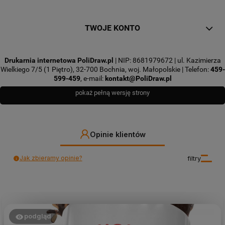
TWOJE KONTO
Drukarnia internetowa PoliDraw.pl
| NIP: 8681979672 | ul. Kazimierza
Wielkiego 7/5 (1 Piętro), 32-700 Bochnia, woj. Małopolskie | Telefon:
459-
599-459
, e-mail:
kontakt@PoliDraw.pl
pokaż pełną wersję strony
Opinie klientów
Jak zbieramy opinie?
filtry
podgląd