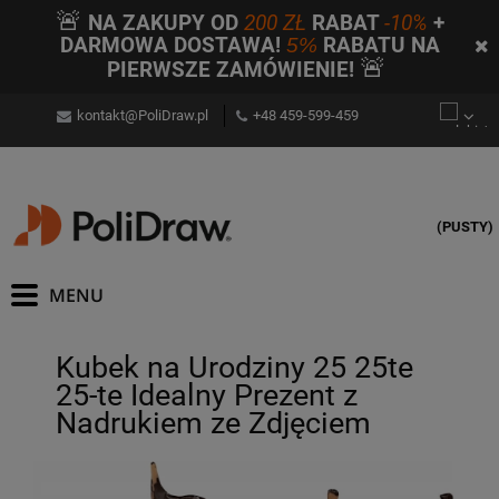
🚨
NA ZAKUPY OD
200 ZŁ
RABAT
-10%
+
DARMOWA DOSTAWA!
5%
RABATU NA
🚨
PIERWSZE ZAMÓWIENIE!
kontakt@PoliDraw.pl
+48 459-599-459
(PUSTY)
Kubek na Urodziny 25 25te
25-te Idealny Prezent z
Nadrukiem ze Zdjęciem