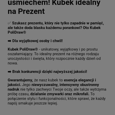
uśmiechem! Kubek idealny
na Prezent
✅
Szukasz prezentu, który nie tylko zapadnie w pamięć,
ale także doda blasku każdemu porankowi? Oto Kubek
PoliDraw®
➡️ Dla wyjątkowej osoby i chwil!
Kubek PoliDraw®
- unikatowy, wyjątkowy i po prostu
oszałamiający. To idealny prezent na różnego rodzaju
uroczystości i święta, który rozpocznie każdy dzień od
nowa.
➡️
Brak konkurencji dzięki najwyższej jakości!
Gwarantujemy,
że nasz kubek to
esencja elegancji i
jakości.
Jego
niewyczuwalny, intensywny obustronny
nadruk
nie tylko zachwyci Twoje oczy, ale także wytrzyma
próbę czasu,
działanie zmywarki oraz mikrofali.
To
połączenie stylu i funkcjonalności, które sprawi, że każdy
napój smakuje jeszcze lepiej.