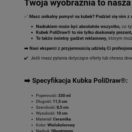
Twoja wyobraźnia to nasza 
✅
Masz unikalny pomysł na kubek? Podziel się nim z
Nadrukiem może być absolutnie wszystko,
co ty
Kubek PoliDraw® to nie tylko doskonały prezent
To także świetny gadżet reklamowy,
którym może
➡️
Nasi eksperci z przyjemnością udzielą Ci profesjon
✔️ Jeśli masz pytania dotyczące oferty lub chcesz do
➡️ Specyfikacja Kubka PoliDraw®:
Pojemność:
330 ml
Długość:
11,5 cm
Szerokość:
8,5 cm
Wysokość:
10 cm
Materiał:
Ceramika
Kolor:
Wielokolorowy
Nadruk:
Obustronny