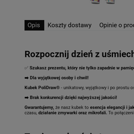
Opis
Koszty dostawy
Opinie o pro
Rozpocznij dzień z uśmiec
✅
Szukasz prezentu, który nie tylko zapadnie w pami
➡️ Dla wyjątkowej osoby i chwil!
Kubek PoliDraw®
- unikatowy, wyjątkowy i po prostu o
➡️
Brak konkurencji dzięki najwyższej jakości!
Gwarantujemy,
że nasz kubek to
esencja elegancji i ja
czasu,
działanie zmywarki oraz mikrofali.
To połączenie