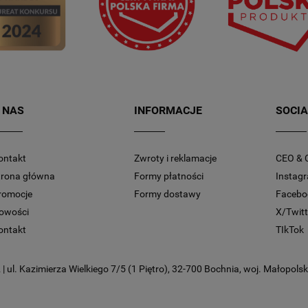
 NAS
INFORMACJE
SOCIA
ontakt
Zwroty i reklamacje
CEO & 
trona główna
Formy płatności
Instag
romocje
Formy dostawy
Facebo
owości
X/Twitt
ontakt
TIkTok
 ul. Kazimierza Wielkiego 7/5 (1 Piętro), 32-700 Bochnia, woj. Małopolski