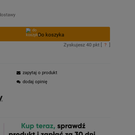
Cena nie zawiera ewentualnych kosztów
płatności
dostawy
Zyskujesz
40
pkt [
?
]
zapytaj o produkt
dodaj opinię