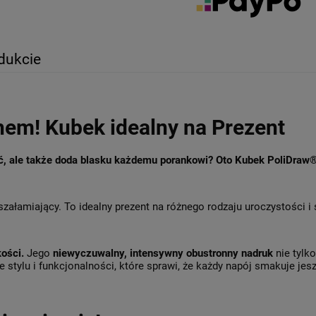
dukcie
hem! Kubek idealny na Prezent
ęć, ale także doda blasku każdemu porankowi? Oto Kubek PoliDraw
szałamiający. To idealny prezent na różnego rodzaju uroczystości i
kości.
Jego
niewyczuwalny, intensywny obustronny nadruk
nie tylk
 stylu i funkcjonalności, które sprawi, że każdy napój smakuje jesz