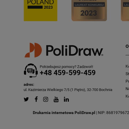
O
K
Potrzebujesz pomocy? Zadzwoń!
+48 459-599-459
S
P
adres:
N
ul. Kazimierza Wielkiego 7/5 (1 Piętro), 32-700 Bochnia
K
Drukarnia internetowa PoliDraw.pl
| NIP: 8681979672 |