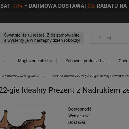
ABAT
-10%
+ DARMOWA DOSTAWA!
5%
RABATU NA 
Świetnie, że tu jesteś. Złóż zamówienie,
a wyślemy je w następny dzień roboczy!
i
Magiczne kubki
Zabawne poduszki
Cudo
»
Na urodziny według wieku
Kubek na Urodziny 22 22gie 22-gie Idealny Prezent z N
22-gie Idealny Prezent z Nadrukiem z
Dostępność:
Wysyłka w:
Dostawa: