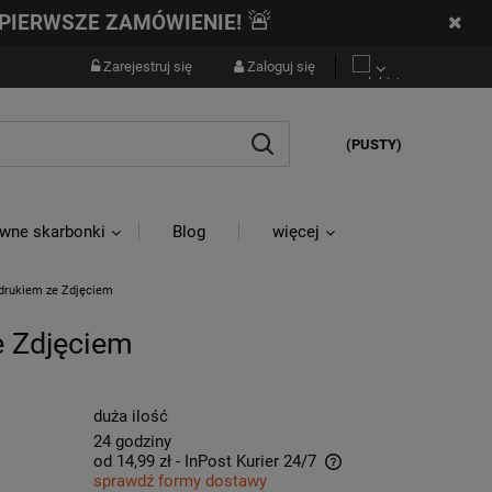
🚨
PIERWSZE ZAMÓWIENIE!
Zarejestruj się
Zaloguj się
(PUSTY)
wne skarbonki
Blog
więcej
adrukiem ze Zdjęciem
e Zdjęciem
duża ilość
24 godziny
od 14,99 zł
- InPost Kurier 24/7
sprawdź formy dostawy