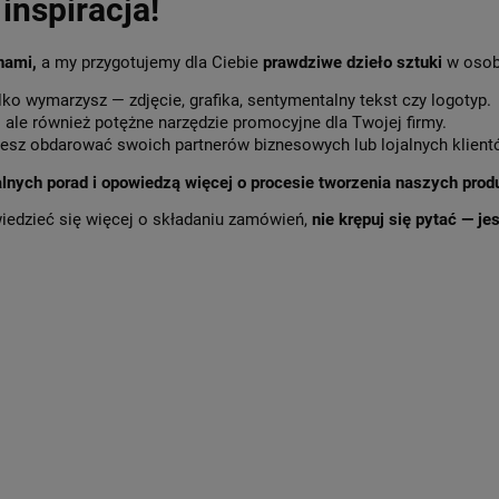
inspiracja!
 nami,
a my przygotujemy dla Ciebie
prawdziwe dzieło sztuki
w osob
lko wymarzysz — zdjęcie, grafika, sentymentalny tekst czy logotyp.
,
ale również potężne narzędzie promocyjne dla Twojej firmy.
sz obdarować swoich partnerów biznesowych lub lojalnych klient
alnych porad i opowiedzą więcej o procesie tworzenia naszych prod
wiedzieć się więcej o składaniu zamówień,
nie krępuj się pytać — j