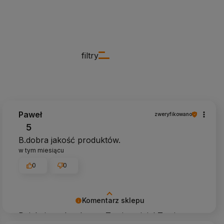
filtry
Paweł
zweryfikowano
5
B.dobra jakość produktów.
w tym miesiącu
0
0
Komentarz sklepu
Dziękujemy bardzo za Twoją opinię! Twoja