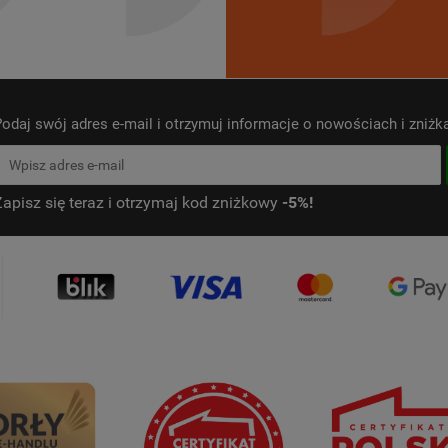
odaj swój adres e-mail i otrzymuj informacje o nowościach i zniż
Zapisz się teraz i otrzymaj kod zniżkowy
-5%!