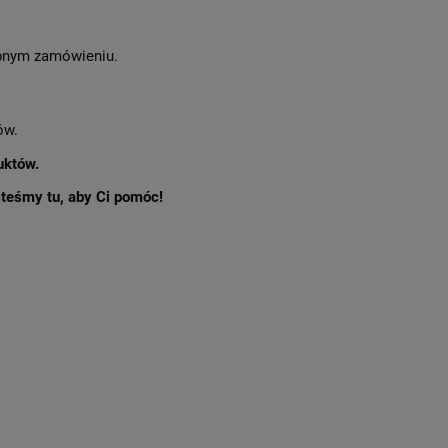
nym zamówieniu.
ów.
uktów.
esteśmy tu, aby Ci pomóc!