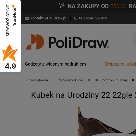
🚨
NA ZAKUPY OD
200 ZŁ
R
SPRAWDŹ OPINIE
kontakt@PoliDraw.pl
+48 459-599-459
Gadżety z własnym nadrukiem
Śmieszne kubk
4.9
»
»
»
Strona główna
Śmieszne kubki
Na urodziny i imieniny
Kubek na Urodziny 22 22gie 