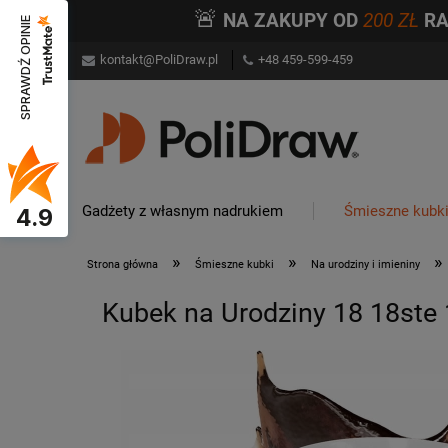
🚨
NA ZAKUPY OD
200 ZŁ
R
SPRAWDŹ OPINIE
kontakt@PoliDraw.pl
+48 459-599-459
Gadżety z własnym nadrukiem
Śmieszne kubk
4.9
»
»
»
Strona główna
Śmieszne kubki
Na urodziny i imieniny
Kubek na Urodziny 18 18ste 