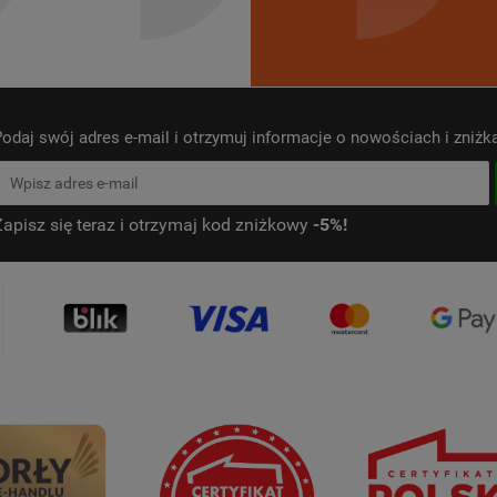
odaj swój adres e-mail i otrzymuj informacje o nowościach i zniż
Zapisz się teraz i otrzymaj kod zniżkowy
-5%!