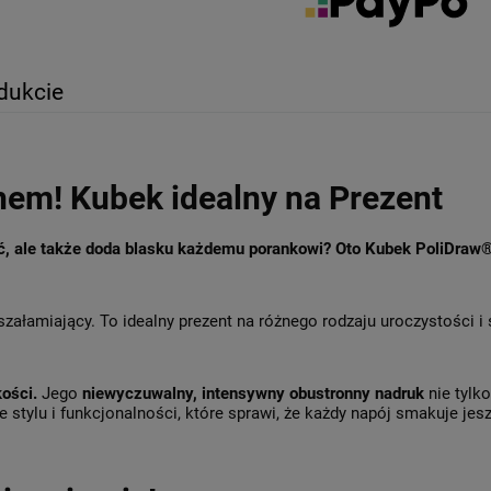
dukcie
hem! Kubek idealny na Prezent
ęć, ale także doda blasku każdemu porankowi? Oto Kubek PoliDraw
szałamiający. To idealny prezent na różnego rodzaju uroczystości i
kości.
Jego
niewyczuwalny, intensywny obustronny nadruk
nie tylk
 stylu i funkcjonalności, które sprawi, że każdy napój smakuje jesz