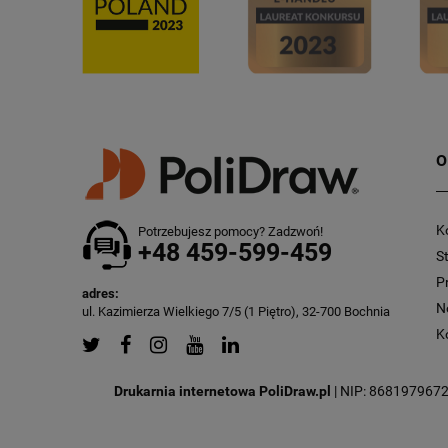
O
K
Potrzebujesz pomocy? Zadzwoń!
+48 459-599-459
S
P
adres:
N
ul. Kazimierza Wielkiego 7/5 (1 Piętro), 32-700 Bochnia
K
Drukarnia internetowa PoliDraw.pl
| NIP: 8681979672 |