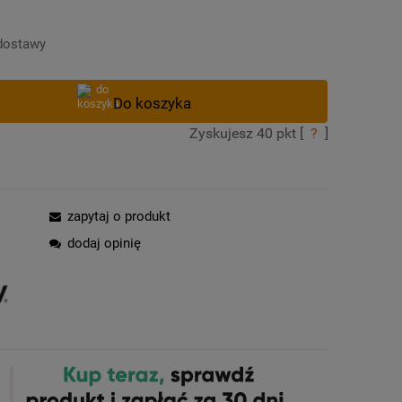
Cena nie zawiera ewentualnych kosztów
płatności
dostawy
Zyskujesz
40
pkt [
?
]
zapytaj o produkt
dodaj opinię