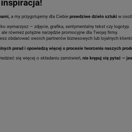
inspiracja!
 nami,
a my przygotujemy dla Ciebie
prawdziwe dzieło sztuki
w osob
lko wymarzysz — zdjęcie, grafika, sentymentalny tekst czy logotyp.
,
ale również potężne narzędzie promocyjne dla Twojej firmy.
sz obdarować swoich partnerów biznesowych lub lojalnych klient
alnych porad i opowiedzą więcej o procesie tworzenia naszych prod
wiedzieć się więcej o składaniu zamówień,
nie krępuj się pytać — j