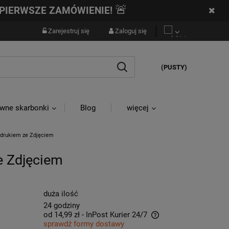
🚨
PIERWSZE ZAMÓWIENIE!
Zarejestruj się
Zaloguj się
(PUSTY)
wne skarbonki
Blog
więcej
Nadrukiem ze Zdjęciem
e Zdjęciem
duża ilość
24 godziny
od 14,99 zł
- InPost Kurier 24/7
sprawdź formy dostawy