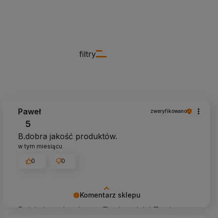
filtry
Paweł
zweryfikowano
5
B.dobra jakość produktów.
w tym miesiącu
0
0
Komentarz sklepu
Dziękujemy bardzo za Twoją opinię! Twoja