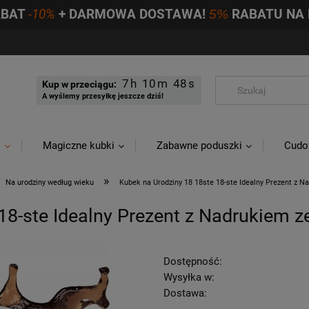
ABAT
-10%
+ DARMOWA DOSTAWA!
5%
RABATU NA 
7
10
47
Kup w przeciągu:
A wyślemy przesyłkę jeszcze dziś!
i
Magiczne kubki
Zabawne poduszki
Cudo
»
Na urodziny według wieku
Kubek na Urodziny 18 18ste 18-ste Idealny Prezent z 
18-ste Idealny Prezent z Nadrukiem z
Dostępność:
Wysyłka w:
Dostawa: