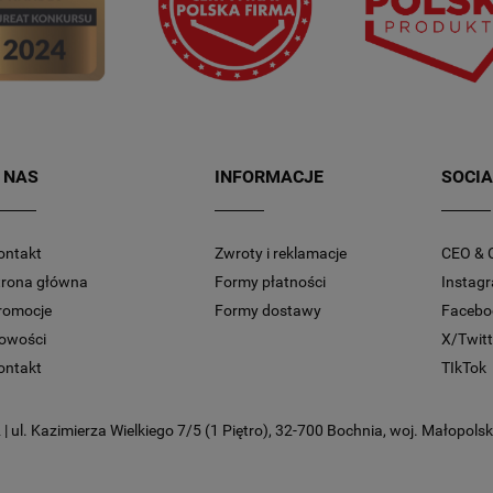
 NAS
INFORMACJE
SOCIA
ontakt
Zwroty i reklamacje
CEO & 
trona główna
Formy płatności
Instag
romocje
Formy dostawy
Facebo
owości
X/Twitt
ontakt
TIkTok
 ul. Kazimierza Wielkiego 7/5 (1 Piętro), 32-700 Bochnia, woj. Małopolski