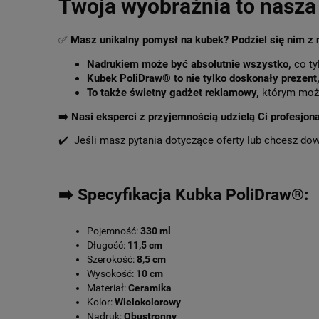
Twoja wyobraźnia to nasza 
✅
Masz unikalny pomysł na kubek? Podziel się nim z
Nadrukiem może być absolutnie wszystko,
co ty
Kubek PoliDraw® to nie tylko doskonały prezent
To także świetny gadżet reklamowy,
którym może
➡️
Nasi eksperci z przyjemnością udzielą Ci profesjon
✔️ Jeśli masz pytania dotyczące oferty lub chcesz do
➡️ Specyfikacja Kubka PoliDraw®:
Pojemność:
330 ml
Długość:
11,5 cm
Szerokość:
8,5 cm
Wysokość:
10 cm
Materiał:
Ceramika
Kolor:
Wielokolorowy
Nadruk:
Obustronny