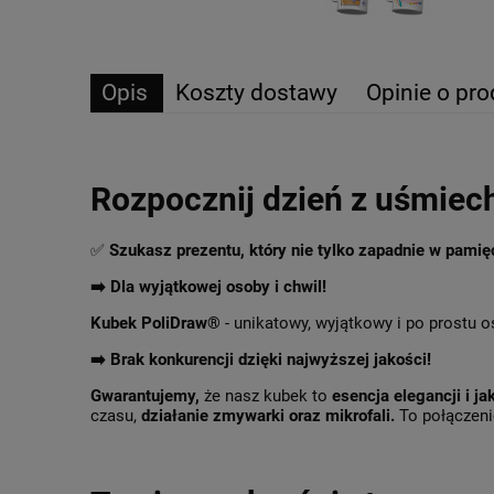
Opis
Koszty dostawy
Opinie o pro
Rozpocznij dzień z uśmiec
✅
Szukasz prezentu, który nie tylko zapadnie w pami
➡️ Dla wyjątkowej osoby i chwil!
Kubek PoliDraw®
- unikatowy, wyjątkowy i po prostu o
➡️
Brak konkurencji dzięki najwyższej jakości!
Gwarantujemy,
że nasz kubek to
esencja elegancji i ja
czasu,
działanie zmywarki oraz mikrofali.
To połączenie