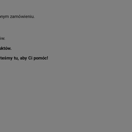
nym zamówieniu.
ów.
uktów.
esteśmy tu, aby Ci pomóc!