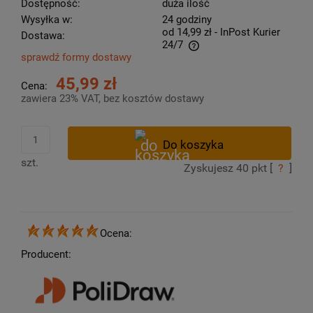
Dostępność:
duża ilość
Wysyłka w:
24 godziny
od 14,99 zł
- InPost Kurier
Dostawa:
24/7
sprawdź formy dostawy
Cena nie zawiera ewentualnych kosztów płatności
45,99 zł
Cena:
zawiera 23% VAT, bez kosztów dostawy
szt.
Zyskujesz
40
pkt [
?
]
Ocena:
Producent: