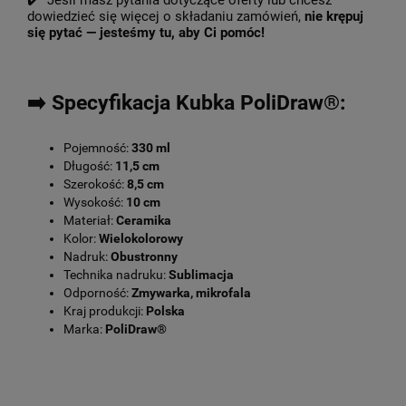
✔️ Jeśli masz pytania dotyczące oferty lub chcesz
dowiedzieć się więcej o składaniu zamówień,
nie krępuj
się pytać — jesteśmy tu, aby Ci pomóc!
➡️ Specyfikacja Kubka PoliDraw®:
Pojemność:
330 ml
Długość:
11,5 cm
Szerokość:
8,5 cm
Wysokość:
10 cm
Materiał:
Ceramika
Kolor:
Wielokolorowy
Nadruk:
Obustronny
Technika nadruku:
Sublimacja
Odporność:
Zmywarka, mikrofala
Kraj produkcji:
Polska
Marka:
PoliDraw®