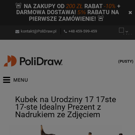
🚨
NA ZAKUPY OD
200 ZŁ
RABAT
-10%
+
DARMOWA DOSTAWA!
5%
RABATU NA
🚨
PIERWSZE ZAMÓWIENIE!
kontakt@PoliDraw.pl
+48 459-599-459
(PUSTY)
Kubek na Urodziny 17 17ste
17-ste Idealny Prezent z
Nadrukiem ze Zdjęciem