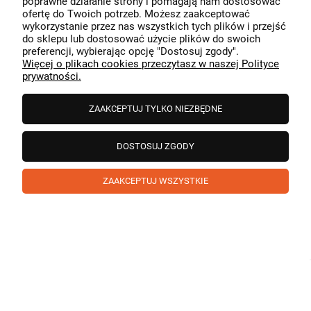
poprawne działanie strony i pomagają nam dostosować
przeszedł bezproblemowo, oraz, że możemy zapewnić
ofertę do Twoich potrzeb. Możesz zaakceptować
odpowiednią obsługę tak świetnym klientom. Dziękujemy
wykorzystanie przez nas wszystkich tych plików i przejść
raz jeszcze!
podgląd
do sklepu lub dostosować użycie plików do swoich
preferencji, wybierając opcję "Dostosuj zgody".
Więcej o plikach cookies przeczytasz w naszej Polityce
prywatności.
ZAAKCEPTUJ TYLKO NIEZBĘDNE
DOSTOSUJ ZGODY
ZAAKCEPTUJ WSZYSTKIE
Paweł
zweryfikowano
5
❤️ super poduszka.dziekuje💪
w tym miesiącu
1
0
Komentarz sklepu