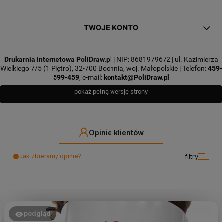
TWOJE KONTO
Drukarnia internetowa PoliDraw.pl
| NIP: 8681979672 | ul. Kazimierza
Wielkiego 7/5 (1 Piętro), 32-700 Bochnia, woj. Małopolskie | Telefon:
459-
599-459
, e-mail:
kontakt@PoliDraw.pl
pokaż pełną wersję strony
Opinie klientów
Jak zbieramy opinie?
filtry
podgląd