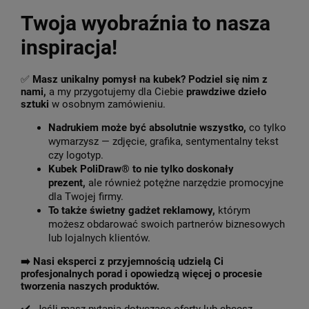
Twoja wyobraźnia to nasza
inspiracja!
✅
Masz unikalny pomysł na kubek? Podziel się nim z
nami,
a my przygotujemy dla Ciebie
prawdziwe dzieło
sztuki
w osobnym zamówieniu.
Nadrukiem może być absolutnie wszystko,
co tylko
wymarzysz — zdjęcie, grafika, sentymentalny tekst
czy logotyp.
Kubek PoliDraw® to nie tylko doskonały
prezent,
ale również potężne narzędzie promocyjne
dla Twojej firmy.
To także świetny gadżet reklamowy,
którym
możesz obdarować swoich partnerów biznesowych
lub lojalnych klientów.
➡️
Nasi eksperci z przyjemnością udzielą Ci
profesjonalnych porad i opowiedzą więcej o procesie
tworzenia naszych produktów.