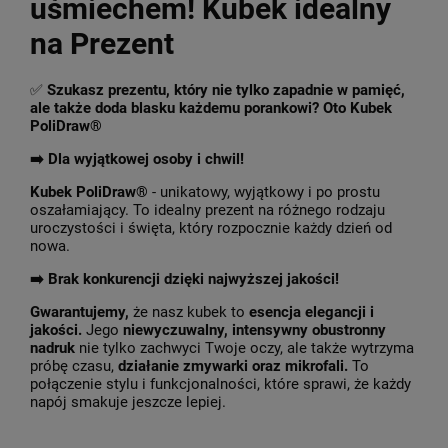
uśmiechem! Kubek idealny
na Prezent
✅
Szukasz prezentu, który nie tylko zapadnie w pamięć,
ale także doda blasku każdemu porankowi? Oto Kubek
PoliDraw®
➡️ Dla wyjątkowej osoby i chwil!
Kubek PoliDraw®
- unikatowy, wyjątkowy i po prostu
oszałamiający. To idealny prezent na różnego rodzaju
uroczystości i święta, który rozpocznie każdy dzień od
nowa.
➡️
Brak konkurencji dzięki najwyższej jakości!
Gwarantujemy,
że nasz kubek to
esencja elegancji i
jakości.
Jego
niewyczuwalny, intensywny obustronny
nadruk
nie tylko zachwyci Twoje oczy, ale także wytrzyma
próbę czasu,
działanie zmywarki oraz mikrofali.
To
połączenie stylu i funkcjonalności, które sprawi, że każdy
napój smakuje jeszcze lepiej.