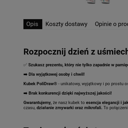
Opis
Koszty dostawy
Opinie o pro
Rozpocznij dzień z uśmiec
✅
Szukasz prezentu, który nie tylko zapadnie w pami
➡️ Dla wyjątkowej osoby i chwil!
Kubek PoliDraw®
- unikatowy, wyjątkowy i po prostu o
➡️
Brak konkurencji dzięki najwyższej jakości!
Gwarantujemy,
że nasz kubek to
esencja elegancji i ja
czasu,
działanie zmywarki oraz mikrofali.
To połączenie