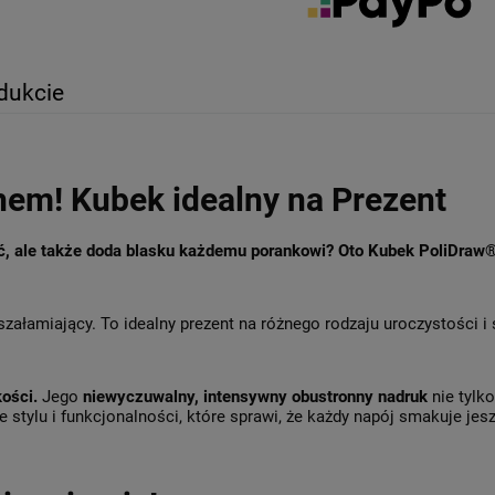
dukcie
hem! Kubek idealny na Prezent
ęć, ale także doda blasku każdemu porankowi? Oto Kubek PoliDraw
szałamiający. To idealny prezent na różnego rodzaju uroczystości i
kości.
Jego
niewyczuwalny, intensywny obustronny nadruk
nie tylk
 stylu i funkcjonalności, które sprawi, że każdy napój smakuje jesz