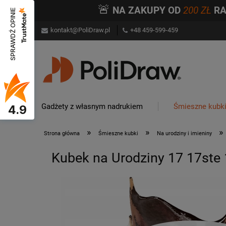
🚨
NA ZAKUPY OD
200 ZŁ
R
SPRAWDŹ OPINIE
kontakt@PoliDraw.pl
+48 459-599-459
Gadżety z własnym nadrukiem
Śmieszne kubk
4.9
»
»
»
Strona główna
Śmieszne kubki
Na urodziny i imieniny
Kubek na Urodziny 17 17ste 