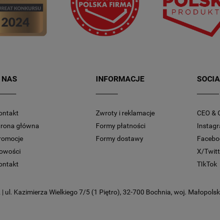
 NAS
INFORMACJE
SOCIA
ontakt
Zwroty i reklamacje
CEO & 
trona główna
Formy płatności
Instag
romocje
Formy dostawy
Facebo
owości
X/Twitt
ontakt
TIkTok
 ul. Kazimierza Wielkiego 7/5 (1 Piętro), 32-700 Bochnia, woj. Małopolski