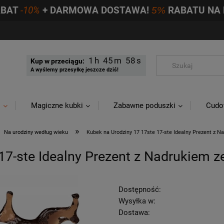
ABAT
-10%
+ DARMOWA DOSTAWA!
5%
RABATU NA 
1
45
57
Kup w przeciągu:
A wyślemy przesyłkę jeszcze dziś!
i
Magiczne kubki
Zabawne poduszki
Cudo
»
Na urodziny według wieku
Kubek na Urodziny 17 17ste 17-ste Idealny Prezent z 
17-ste Idealny Prezent z Nadrukiem z
Dostępność:
Wysyłka w:
Dostawa: