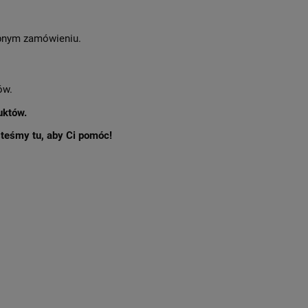
nym zamówieniu.
ów.
uktów.
esteśmy tu, aby Ci pomóc!