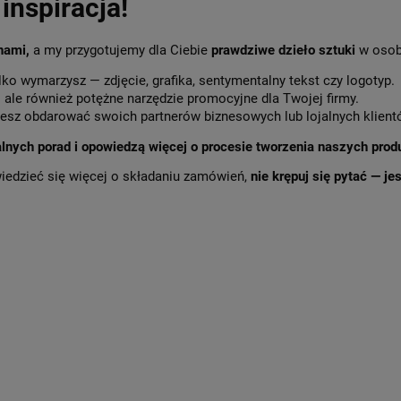
inspiracja!
 nami,
a my przygotujemy dla Ciebie
prawdziwe dzieło sztuki
w osob
lko wymarzysz — zdjęcie, grafika, sentymentalny tekst czy logotyp.
,
ale również potężne narzędzie promocyjne dla Twojej firmy.
sz obdarować swoich partnerów biznesowych lub lojalnych klient
alnych porad i opowiedzą więcej o procesie tworzenia naszych prod
wiedzieć się więcej o składaniu zamówień,
nie krępuj się pytać — j