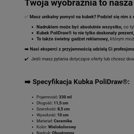
Twoja wyobraźnia to nasza 
✅
Masz unikalny pomysł na kubek? Podziel się nim z
Nadrukiem może być absolutnie wszystko,
co ty
Kubek PoliDraw® to nie tylko doskonały prezent
To także świetny gadżet reklamowy,
którym może
➡️
Nasi eksperci z przyjemnością udzielą Ci profesjon
✔️ Jeśli masz pytania dotyczące oferty lub chcesz do
➡️ Specyfikacja Kubka PoliDraw®:
Pojemność:
330 ml
Długość:
11,5 cm
Szerokość:
8,5 cm
Wysokość:
10 cm
Materiał:
Ceramika
Kolor:
Wielokolorowy
Nadruk:
Obustronny