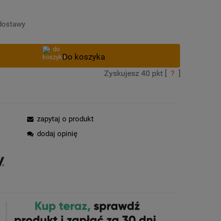
Cena nie zawiera ewentualnych kosztów
płatności
dostawy
Zyskujesz
40
pkt [
?
]
zapytaj o produkt
dodaj opinię