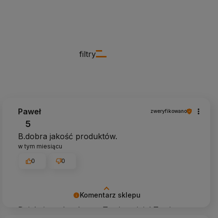
filtry
Paweł
zweryfikowano
5
B.dobra jakość produktów.
w tym miesiącu
0
0
Komentarz sklepu
Dziękujemy bardzo za Twoją opinię! Twoja