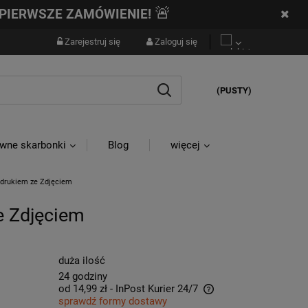
🚨
PIERWSZE ZAMÓWIENIE!
Zarejestruj się
Zaloguj się
(PUSTY)
wne skarbonki
Blog
więcej
Nadrukiem ze Zdjęciem
e Zdjęciem
duża ilość
24 godziny
od 14,99 zł
- InPost Kurier 24/7
sprawdź formy dostawy