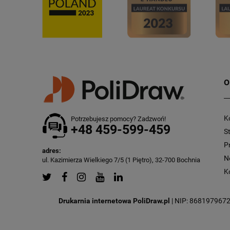
O
K
Potrzebujesz pomocy? Zadzwoń!
+48 459-599-459
S
P
adres:
N
ul. Kazimierza Wielkiego 7/5 (1 Piętro), 32-700 Bochnia
K
Drukarnia internetowa PoliDraw.pl
| NIP: 8681979672 |