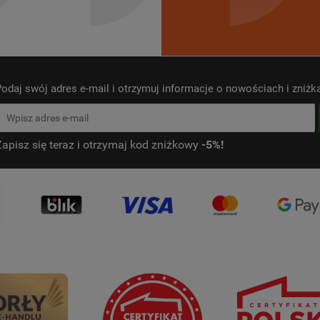
odaj swój adres e-mail i otrzymuj informacje o nowościach i zniż
Zapisz się teraz i otrzymaj kod zniżkowy
-5%!