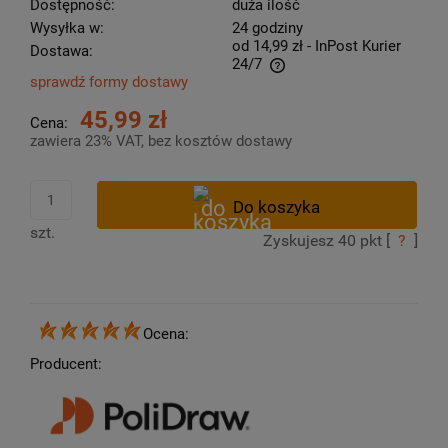
Dostępność:
duża ilość
Wysyłka w:
24 godziny
od 14,99 zł
- InPost Kurier
Dostawa:
24/7
sprawdź formy dostawy
Cena nie zawiera ewentualnych kosztów płatności
45,99 zł
Cena:
zawiera 23% VAT, bez kosztów dostawy
szt.
Zyskujesz
40
pkt [
?
]
Ocena:
Producent: