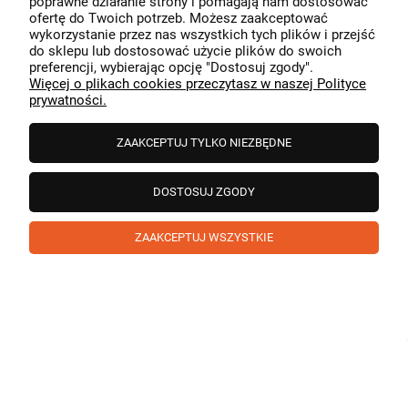
poprawne działanie strony i pomagają nam dostosować
przeszedł bezproblemowo, oraz, że możemy zapewnić
ofertę do Twoich potrzeb. Możesz zaakceptować
odpowiednią obsługę tak świetnym klientom. Dziękujemy
wykorzystanie przez nas wszystkich tych plików i przejść
raz jeszcze!
podgląd
do sklepu lub dostosować użycie plików do swoich
preferencji, wybierając opcję "Dostosuj zgody".
Więcej o plikach cookies przeczytasz w naszej Polityce
prywatności.
ZAAKCEPTUJ TYLKO NIEZBĘDNE
DOSTOSUJ ZGODY
ZAAKCEPTUJ WSZYSTKIE
Paweł
zweryfikowano
5
❤️ super poduszka.dziekuje💪
w tym miesiącu
1
0
Komentarz sklepu