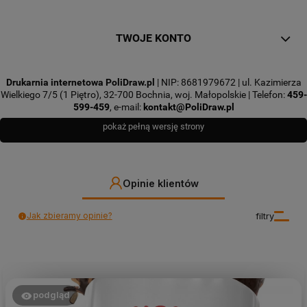
TWOJE KONTO
Drukarnia internetowa PoliDraw.pl
| NIP: 8681979672 | ul. Kazimierza
Wielkiego 7/5 (1 Piętro), 32-700 Bochnia, woj. Małopolskie | Telefon:
459-
599-459
, e-mail:
kontakt@PoliDraw.pl
pokaż pełną wersję strony
Opinie klientów
Jak zbieramy opinie?
filtry
podgląd