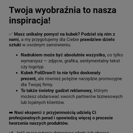
Twoja wyobraźnia to nasza
inspiracja!
✅
Masz unikalny pomysł na kubek? Podziel się nim z
nami,
a my przygotujemy dla Ciebie
prawdziwe dzieło
sztuki
w osobnym zamówieniu.
Nadrukiem może być absolutnie wszystko,
co tylko
wymarzysz — zdjęcie, grafika, sentymentalny tekst
czy logotyp.
Kubek PoliDraw® to nie tylko doskonały
prezent,
ale również potężne narzędzie promocyjne
dla Twojej firmy.
To także świetny gadżet reklamowy,
którym
możesz obdarować swoich partnerów biznesowych
lub lojalnych klientów.
➡️
Nasi eksperci z przyjemnością udzielą Ci
profesjonalnych porad i opowiedzą więcej o procesie
tworzenia naszych produktów.