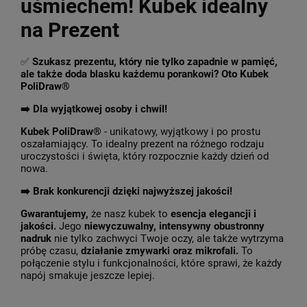
uśmiechem! Kubek idealny
na Prezent
✅
Szukasz prezentu, który nie tylko zapadnie w pamięć,
ale także doda blasku każdemu porankowi? Oto Kubek
PoliDraw®
➡️ Dla wyjątkowej osoby i chwil!
Kubek PoliDraw®
- unikatowy, wyjątkowy i po prostu
oszałamiający. To idealny prezent na różnego rodzaju
uroczystości i święta, który rozpocznie każdy dzień od
nowa.
➡️
Brak konkurencji dzięki najwyższej jakości!
Gwarantujemy,
że nasz kubek to
esencja elegancji i
jakości.
Jego
niewyczuwalny, intensywny obustronny
nadruk
nie tylko zachwyci Twoje oczy, ale także wytrzyma
próbę czasu,
działanie zmywarki oraz mikrofali.
To
połączenie stylu i funkcjonalności, które sprawi, że każdy
napój smakuje jeszcze lepiej.