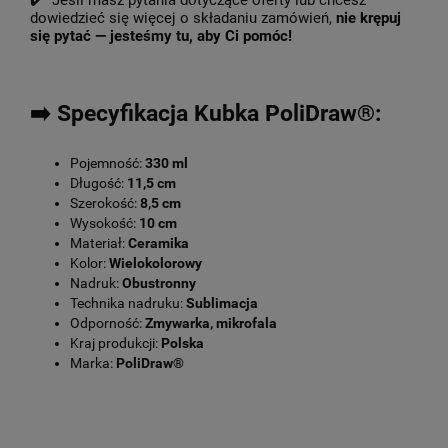
✔️ Jeśli masz pytania dotyczące oferty lub chcesz
dowiedzieć się więcej o składaniu zamówień,
nie krępuj
się pytać — jesteśmy tu, aby Ci pomóc!
➡️ Specyfikacja Kubka PoliDraw®:
Pojemność:
330 ml
Długość:
11,5 cm
Szerokość:
8,5 cm
Wysokość:
10 cm
Materiał:
Ceramika
Kolor:
Wielokolorowy
Nadruk:
Obustronny
Technika nadruku:
Sublimacja
Odporność:
Zmywarka, mikrofala
Kraj produkcji:
Polska
Marka:
PoliDraw®