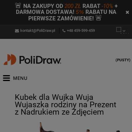
🚨
NA ZAKUPY OD
200 ZŁ
RABAT
-10%
+
DARMOWA DOSTAWA!
5%
RABATU NA
🚨
PIERWSZE ZAMÓWIENIE!
kontakt@PoliDraw.pl
+48 459-599-459
(PUSTY)
Kubek dla Wujka Wuja
Wujaszka rodziny na Prezent
z Nadrukiem ze Zdjęciem