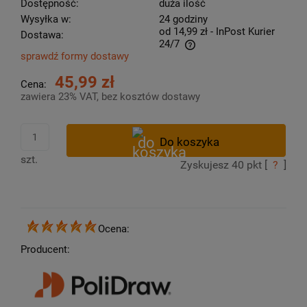
Dostępność:
duża ilość
Wysyłka w:
24 godziny
od 14,99 zł
- InPost Kurier
Dostawa:
24/7
sprawdź formy dostawy
Cena nie zawiera ewentualnych kosztów płatności
45,99 zł
Cena:
zawiera 23% VAT, bez kosztów dostawy
szt.
Zyskujesz
40
pkt [
?
]
Ocena:
Producent: