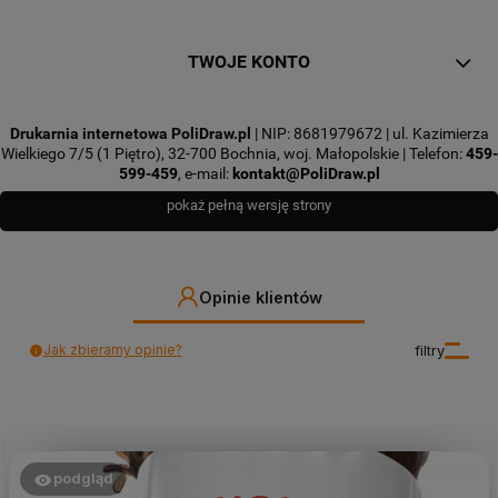
TWOJE KONTO
Drukarnia internetowa PoliDraw.pl
| NIP: 8681979672 | ul. Kazimierza
Wielkiego 7/5 (1 Piętro), 32-700 Bochnia, woj. Małopolskie | Telefon:
459-
599-459
, e-mail:
kontakt@PoliDraw.pl
pokaż pełną wersję strony
Opinie klientów
Jak zbieramy opinie?
filtry
podgląd