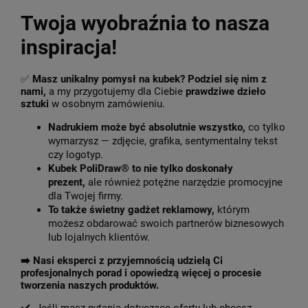
Twoja wyobraźnia to nasza
inspiracja!
✅
Masz unikalny pomysł na kubek? Podziel się nim z
nami,
a my przygotujemy dla Ciebie
prawdziwe dzieło
sztuki
w osobnym zamówieniu.
Nadrukiem może być absolutnie wszystko,
co tylko
wymarzysz — zdjęcie, grafika, sentymentalny tekst
czy logotyp.
Kubek PoliDraw® to nie tylko doskonały
prezent,
ale również potężne narzędzie promocyjne
dla Twojej firmy.
To także świetny gadżet reklamowy,
którym
możesz obdarować swoich partnerów biznesowych
lub lojalnych klientów.
➡️
Nasi eksperci z przyjemnością udzielą Ci
profesjonalnych porad i opowiedzą więcej o procesie
tworzenia naszych produktów.