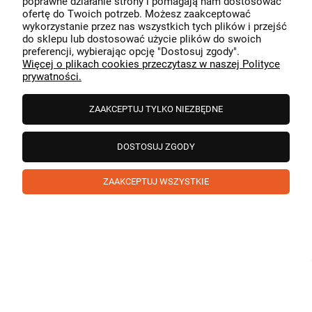
poprawne działanie strony i pomagają nam dostosować
przeszedł bezproblemowo, oraz, że możemy zapewnić
ofertę do Twoich potrzeb. Możesz zaakceptować
odpowiednią obsługę tak świetnym klientom. Dziękujemy
wykorzystanie przez nas wszystkich tych plików i przejść
raz jeszcze!
podgląd
do sklepu lub dostosować użycie plików do swoich
preferencji, wybierając opcję "Dostosuj zgody".
Więcej o plikach cookies przeczytasz w naszej Polityce
prywatności.
ZAAKCEPTUJ TYLKO NIEZBĘDNE
DOSTOSUJ ZGODY
ZAAKCEPTUJ WSZYSTKIE
Paweł
zweryfikowano
5
❤️ super poduszka.dziekuje💪
w tym miesiącu
1
0
Komentarz sklepu