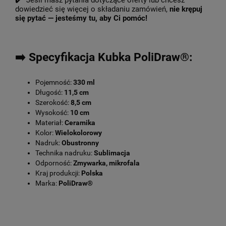
✔️ Jeśli masz pytania dotyczące oferty lub chcesz
dowiedzieć się więcej o składaniu zamówień,
nie krępuj
się pytać — jesteśmy tu, aby Ci pomóc!
➡️ Specyfikacja Kubka PoliDraw®:
Pojemność:
330 ml
Długość:
11,5 cm
Szerokość:
8,5 cm
Wysokość:
10 cm
Materiał:
Ceramika
Kolor:
Wielokolorowy
Nadruk:
Obustronny
Technika nadruku:
Sublimacja
Odporność:
Zmywarka, mikrofala
Kraj produkcji:
Polska
Marka:
PoliDraw®