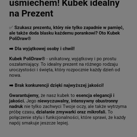
uśmiechem! Kubek idealny
na Prezent
✅
Szukasz prezentu, który nie tylko zapadnie w pamięć,
ale także doda blasku każdemu porankowi? Oto Kubek
PoliDraw®
➡️ Dla wyjątkowej osoby i chwil!
Kubek PoliDraw®
- unikatowy, wyjątkowy i po prostu
oszałamiający. To idealny prezent na różnego rodzaju
uroczystości i święta, który rozpocznie każdy dzień od
nowa.
➡️
Brak konkurencji dzięki najwyższej jakości!
Gwarantujemy,
że nasz kubek to
esencja elegancji i
jakości.
Jego
niewyczuwalny, intensywny obustronny
nadruk
nie tylko zachwyci Twoje oczy, ale także wytrzyma
próbę czasu,
działanie zmywarki oraz mikrofali.
To
połączenie stylu i funkcjonalności, które sprawi, że każdy
napój smakuje jeszcze lepiej.