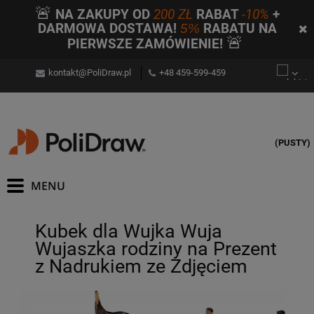
🚨
NA ZAKUPY OD
200 ZŁ
RABAT
-10%
+
DARMOWA DOSTAWA!
5%
RABATU NA
🚨
PIERWSZE ZAMÓWIENIE!
kontakt@PoliDraw.pl
+48 459-599-459
(PUSTY)
Kubek dla Wujka Wuja
Wujaszka rodziny na Prezent
z Nadrukiem ze Zdjęciem