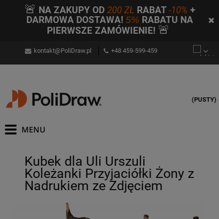
🚨
NA ZAKUPY OD
200 ZŁ
RABAT
-10%
+
DARMOWA DOSTAWA!
5%
RABATU NA
🚨
PIERWSZE ZAMÓWIENIE!
kontakt@PoliDraw.pl
+48 459-599-459
(PUSTY)
Kubek dla Uli Urszuli
Koleżanki Przyjaciółki Żony z
Nadrukiem ze Zdjęciem