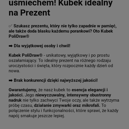
uśmiechem! Kubek idealny
na Prezent
✅
Szukasz prezentu, który nie tylko zapadnie w pamięć,
ale także doda blasku każdemu porankowi? Oto Kubek
PoliDraw®
➡️ Dla wyjątkowej osoby i chwil!
Kubek PoliDraw®
- unikatowy, wyjątkowy i po prostu
oszałamiający. To idealny prezent na różnego rodzaju
uroczystości i święta, który rozpocznie każdy dzień od
nowa.
➡️
Brak konkurencji dzięki najwyższej jakości!
Gwarantujemy,
że nasz kubek to
esencja elegancji i
jakości.
Jego
niewyczuwalny, intensywny obustronny
nadruk
nie tylko zachwyci Twoje oczy, ale także wytrzyma
próbę czasu,
działanie zmywarki oraz mikrofali.
To
połączenie stylu i funkcjonalności, które sprawi, że każdy
napój smakuje jeszcze lepiej.