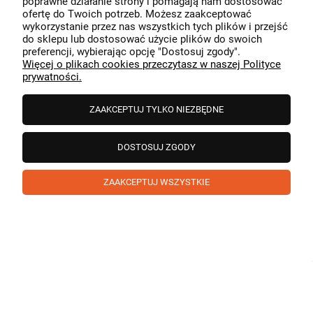
poprawne działanie strony i pomagają nam dostosować
przeszedł bezproblemowo, oraz, że możemy zapewnić
ofertę do Twoich potrzeb. Możesz zaakceptować
odpowiednią obsługę tak świetnym klientom. Dziękujemy
wykorzystanie przez nas wszystkich tych plików i przejść
raz jeszcze!
podgląd
do sklepu lub dostosować użycie plików do swoich
preferencji, wybierając opcję "Dostosuj zgody".
Więcej o plikach cookies przeczytasz w naszej Polityce
prywatności.
ZAAKCEPTUJ TYLKO NIEZBĘDNE
DOSTOSUJ ZGODY
ZAAKCEPTUJ WSZYSTKIE
Paweł
zweryfikowano
5
❤️ super poduszka.dziekuje💪
w tym miesiącu
1
0
Komentarz sklepu