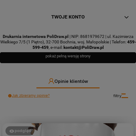
TWOJE KONTO
Drukarnia internetowa PoliDraw.pl
| NIP: 8681979672 | ul. Kazimierza
Wielkiego 7/5 (1 Piętro), 32-700 Bochnia, woj. Małopolskie | Telefon:
459-
599-459
, e-mail:
kontakt@PoliDraw.pl
pokaż pełną wersję strony
Opinie klientów
Jak zbieramy opinie?
filtry
podgląd