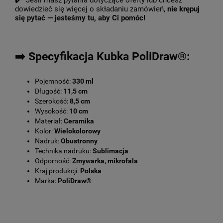
✔️ Jeśli masz pytania dotyczące oferty lub chcesz
dowiedzieć się więcej o składaniu zamówień,
nie krępuj
się pytać — jesteśmy tu, aby Ci pomóc!
➡️ Specyfikacja Kubka PoliDraw®:
Pojemność:
330 ml
Długość:
11,5 cm
Szerokość:
8,5 cm
Wysokość:
10 cm
Materiał:
Ceramika
Kolor:
Wielokolorowy
Nadruk:
Obustronny
Technika nadruku:
Sublimacja
Odporność:
Zmywarka, mikrofala
Kraj produkcji:
Polska
Marka:
PoliDraw®