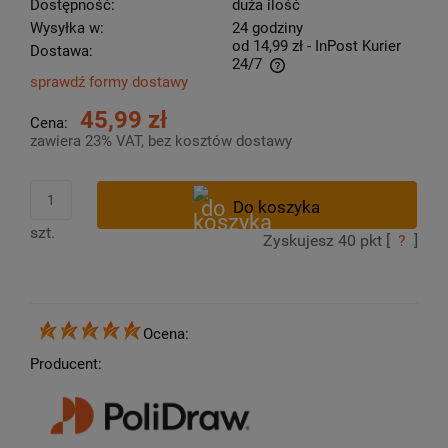
Dostępność:
duża ilość
Wysyłka w:
24 godziny
od 14,99 zł
- InPost Kurier
Dostawa:
24/7
sprawdź formy dostawy
Cena nie zawiera ewentualnych kosztów płatności
45,99 zł
Cena:
zawiera 23% VAT, bez kosztów dostawy
szt.
Zyskujesz
40
pkt [
?
]
Ocena:
Producent: