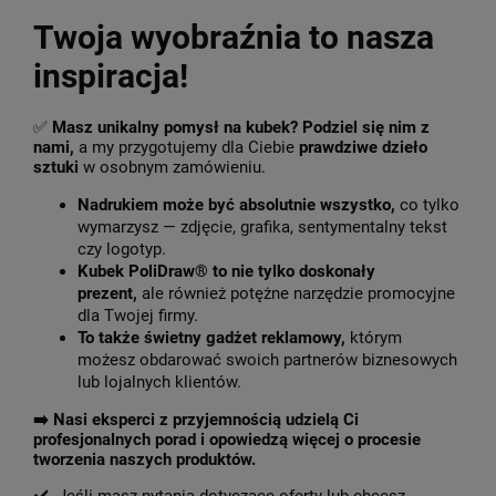
Twoja wyobraźnia to nasza
inspiracja!
✅
Masz unikalny pomysł na kubek? Podziel się nim z
nami,
a my przygotujemy dla Ciebie
prawdziwe dzieło
sztuki
w osobnym zamówieniu.
Nadrukiem może być absolutnie wszystko,
co tylko
wymarzysz — zdjęcie, grafika, sentymentalny tekst
czy logotyp.
Kubek PoliDraw® to nie tylko doskonały
prezent,
ale również potężne narzędzie promocyjne
dla Twojej firmy.
To także świetny gadżet reklamowy,
którym
możesz obdarować swoich partnerów biznesowych
lub lojalnych klientów.
➡️
Nasi eksperci z przyjemnością udzielą Ci
profesjonalnych porad i opowiedzą więcej o procesie
tworzenia naszych produktów.