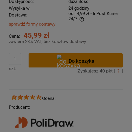
Dostępność:
duża ilość
Wysyłka w:
24 godziny
od 14,99 zł
- InPost Kurier
Dostawa:
24/7
sprawdź formy dostawy
Cena nie zawiera ewentualnych kosztów płatności
45,99 zł
Cena:
zawiera 23% VAT, bez kosztów dostawy
szt.
Zyskujesz
40
pkt [
?
]
Ocena:
Producent: