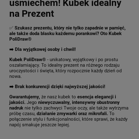
uśmiechem! Kubek idealny
na Prezent
✅
Szukasz prezentu, który nie tylko zapadnie w pamięć,
ale także doda blasku każdemu porankowi? Oto Kubek
PoliDraw®
➡️ Dla wyjątkowej osoby i chwil!
Kubek PoliDraw®
- unikatowy, wyjątkowy i po prostu
oszałamiający. To idealny prezent na różnego rodzaju
uroczystości i święta, który rozpocznie każdy dzień od
nowa.
➡️
Brak konkurencji dzięki najwyższej jakości!
Gwarantujemy,
że nasz kubek to
esencja elegancji i
jakości.
Jego
niewyczuwalny, intensywny obustronny
nadruk
nie tylko zachwyci Twoje oczy, ale także wytrzyma
próbę czasu,
działanie zmywarki oraz mikrofali.
To
połączenie stylu i funkcjonalności, które sprawi, że każdy
napój smakuje jeszcze lepiej.