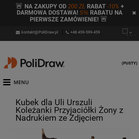
🚨
NA ZAKUPY OD
200 ZŁ
RABAT
-10%
+
DARMOWA DOSTAWA!
5%
RABATU NA
🚨
PIERWSZE ZAMÓWIENIE!
kontakt@PoliDraw.pl
+48 459-599-459
(PUSTY)
Kubek dla Uli Urszuli
Koleżanki Przyjaciółki Żony z
Nadrukiem ze Zdjęciem