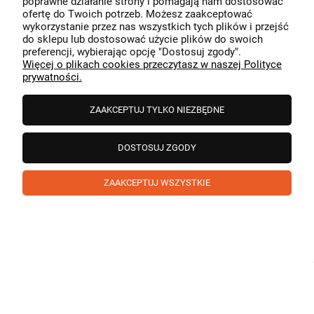
poprawne działanie strony i pomagają nam dostosować
przeszedł bezproblemowo, oraz, że możemy zapewnić
ofertę do Twoich potrzeb. Możesz zaakceptować
odpowiednią obsługę tak świetnym klientom. Dziękujemy
wykorzystanie przez nas wszystkich tych plików i przejść
raz jeszcze!
podgląd
do sklepu lub dostosować użycie plików do swoich
preferencji, wybierając opcję "Dostosuj zgody".
Więcej o plikach cookies przeczytasz w naszej Polityce
prywatności.
ZAAKCEPTUJ TYLKO NIEZBĘDNE
DOSTOSUJ ZGODY
ZAAKCEPTUJ WSZYSTKIE
Paweł
zweryfikowano
5
❤️ super poduszka.dziekuje💪
w tym miesiącu
1
0
Komentarz sklepu