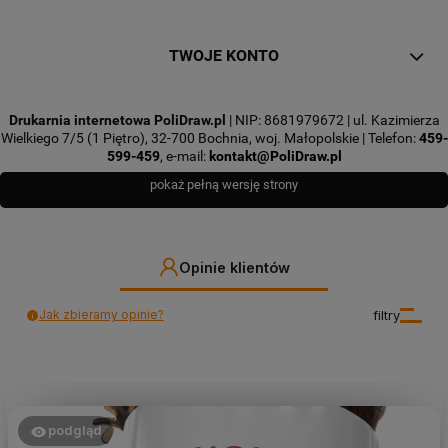
TWOJE KONTO
Drukarnia internetowa PoliDraw.pl
| NIP: 8681979672 | ul. Kazimierza
Wielkiego 7/5 (1 Piętro), 32-700 Bochnia, woj. Małopolskie | Telefon:
459-
599-459
, e-mail:
kontakt@PoliDraw.pl
pokaż pełną wersję strony
Opinie klientów
Jak zbieramy opinie?
filtry
podgląd