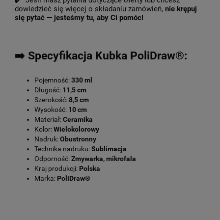
✔️ Jeśli masz pytania dotyczące oferty lub chcesz
dowiedzieć się więcej o składaniu zamówień,
nie krępuj
się pytać — jesteśmy tu, aby Ci pomóc!
➡️ Specyfikacja Kubka PoliDraw®:
Pojemność:
330 ml
Długość:
11,5 cm
Szerokość:
8,5 cm
Wysokość:
10 cm
Materiał:
Ceramika
Kolor:
Wielokolorowy
Nadruk:
Obustronny
Technika nadruku:
Sublimacja
Odporność:
Zmywarka, mikrofala
Kraj produkcji:
Polska
Marka:
PoliDraw®