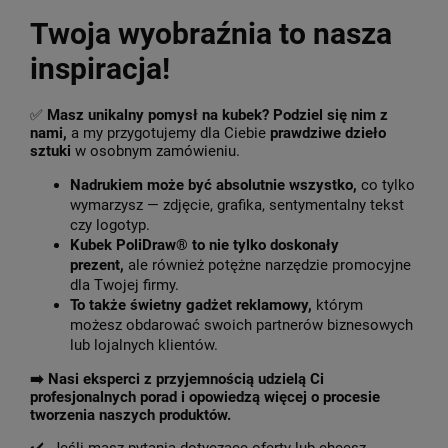
Twoja wyobraźnia to nasza
inspiracja!
✅
Masz unikalny pomysł na kubek? Podziel się nim z
nami,
a my przygotujemy dla Ciebie
prawdziwe dzieło
sztuki
w osobnym zamówieniu.
Nadrukiem może być absolutnie wszystko,
co tylko
wymarzysz — zdjęcie, grafika, sentymentalny tekst
czy logotyp.
Kubek PoliDraw® to nie tylko doskonały
prezent,
ale również potężne narzędzie promocyjne
dla Twojej firmy.
To także świetny gadżet reklamowy,
którym
możesz obdarować swoich partnerów biznesowych
lub lojalnych klientów.
➡️
Nasi eksperci z przyjemnością udzielą Ci
profesjonalnych porad i opowiedzą więcej o procesie
tworzenia naszych produktów.