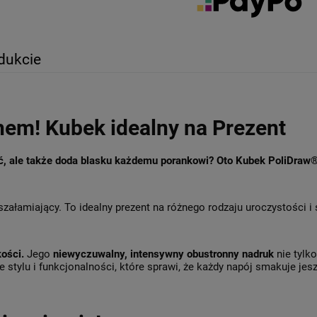
dukcie
hem! Kubek idealny na Prezent
ęć, ale także doda blasku każdemu porankowi? Oto Kubek PoliDraw
szałamiający. To idealny prezent na różnego rodzaju uroczystości i
kości.
Jego
niewyczuwalny, intensywny obustronny nadruk
nie tylk
 stylu i funkcjonalności, które sprawi, że każdy napój smakuje jesz