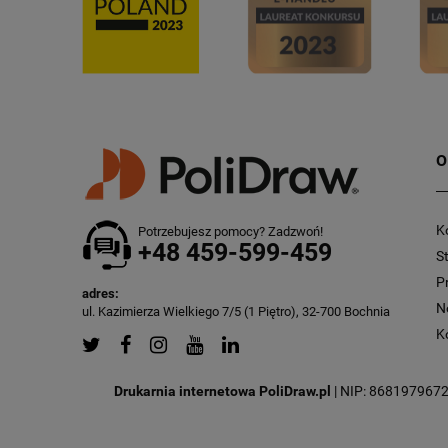
O
K
Potrzebujesz pomocy? Zadzwoń!
+48 459-599-459
S
P
adres:
N
ul. Kazimierza Wielkiego 7/5 (1 Piętro), 32-700 Bochnia
K
Drukarnia internetowa PoliDraw.pl
| NIP: 8681979672 |