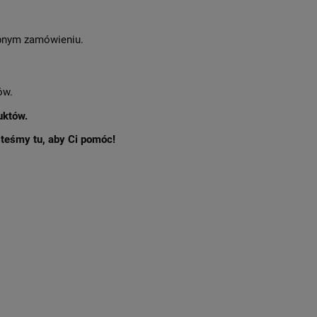
nym zamówieniu.
ów.
uktów.
esteśmy tu, aby Ci pomóc!