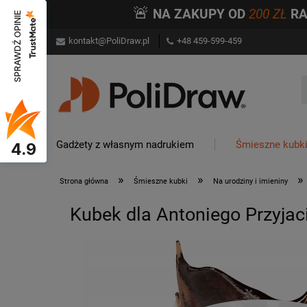
🚨
NA ZAKUPY OD
200 ZŁ
R
SPRAWDŹ OPINIE
kontakt@PoliDraw.pl
+48 459-599-459
Gadżety z własnym nadrukiem
Śmieszne kubk
4.9
»
»
»
Strona główna
Śmieszne kubki
Na urodziny i imieniny
Kubek dla Antoniego Przyjac