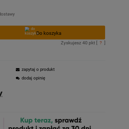
Cena nie zawiera ewentualnych kosztów
płatności
dostawy
Zyskujesz
40
pkt [
?
]
zapytaj o produkt
dodaj opinię