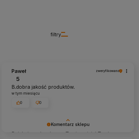
filtry
Paweł
zweryfikowano
5
B.dobra jakość produktów.
w tym miesiącu
0
0
Komentarz sklepu
Dziękujemy bardzo za Twoją opinię! Twoja