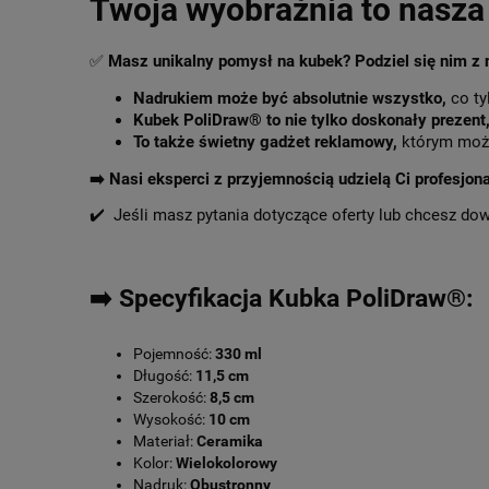
Twoja wyobraźnia to nasza 
✅
Masz unikalny pomysł na kubek? Podziel się nim z
Nadrukiem może być absolutnie wszystko,
co ty
Kubek PoliDraw® to nie tylko doskonały prezent
To także świetny gadżet reklamowy,
którym może
➡️
Nasi eksperci z przyjemnością udzielą Ci profesjon
✔️ Jeśli masz pytania dotyczące oferty lub chcesz do
➡️ Specyfikacja Kubka PoliDraw®:
Pojemność:
330 ml
Długość:
11,5 cm
Szerokość:
8,5 cm
Wysokość:
10 cm
Materiał:
Ceramika
Kolor:
Wielokolorowy
Nadruk:
Obustronny