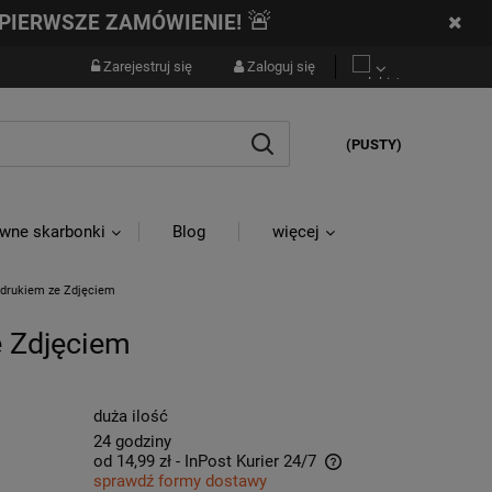
🚨
PIERWSZE ZAMÓWIENIE!
Zarejestruj się
Zaloguj się
(PUSTY)
wne skarbonki
Blog
więcej
Nadrukiem ze Zdjęciem
e Zdjęciem
duża ilość
24 godziny
od 14,99 zł
- InPost Kurier 24/7
sprawdź formy dostawy