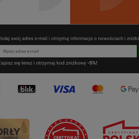
odaj swój adres e-mail i otrzymuj informacje o nowościach i zniż
Zapisz się teraz i otrzymaj kod zniżkowy
-5%!