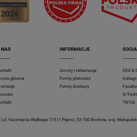
 NAS
INFORMACJE
SOCIA
ontakt
Zwroty i reklamacje
CEO & 
trona główna
Formy płatności
Instag
romocje
Formy dostawy
Facebo
owości
X/Twitt
ontakt
TIkTok
 ul. Kazimierza Wielkiego 7/5 (1 Piętro), 32-700 Bochnia, woj. Małopolski