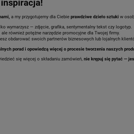
inspiracja!
 nami,
a my przygotujemy dla Ciebie
prawdziwe dzieło sztuki
w osob
lko wymarzysz — zdjęcie, grafika, sentymentalny tekst czy logotyp.
,
ale również potężne narzędzie promocyjne dla Twojej firmy.
sz obdarować swoich partnerów biznesowych lub lojalnych klient
alnych porad i opowiedzą więcej o procesie tworzenia naszych prod
wiedzieć się więcej o składaniu zamówień,
nie krępuj się pytać — j