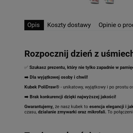
Opis
Koszty dostawy
Opinie o pro
Rozpocznij dzień z uśmiec
✅
Szukasz prezentu, który nie tylko zapadnie w pami
➡️ Dla wyjątkowej osoby i chwil!
Kubek PoliDraw®
- unikatowy, wyjątkowy i po prostu o
➡️
Brak konkurencji dzięki najwyższej jakości!
Gwarantujemy,
że nasz kubek to
esencja elegancji i ja
czasu,
działanie zmywarki oraz mikrofali.
To połączenie