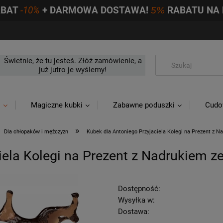
ABAT
-10%
+ DARMOWA DOSTAWA!
5%
RABATU NA 
Świetnie, że tu jesteś. Złóż zamówienie, a
już jutro je wyślemy!
i
Magiczne kubki
Zabawne poduszki
Cudo
»
Dla chłopaków i mężczyzn
Kubek dla Antoniego Przyjaciela Kolegi na Prezent z 
iela Kolegi na Prezent z Nadrukiem z
Dostępność:
Wysyłka w:
Dostawa: