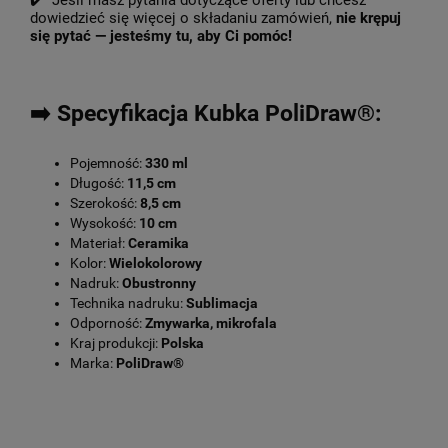
✔️ Jeśli masz pytania dotyczące oferty lub chcesz
dowiedzieć się więcej o składaniu zamówień,
nie krępuj
się pytać — jesteśmy tu, aby Ci pomóc!
➡️ Specyfikacja Kubka PoliDraw®:
Pojemność:
330 ml
Długość:
11,5 cm
Szerokość:
8,5 cm
Wysokość:
10 cm
Materiał:
Ceramika
Kolor:
Wielokolorowy
Nadruk:
Obustronny
Technika nadruku:
Sublimacja
Odporność:
Zmywarka, mikrofala
Kraj produkcji:
Polska
Marka:
PoliDraw®