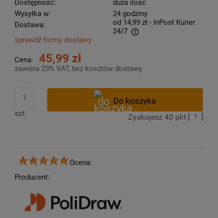
Dostępność:
duża ilość
Wysyłka w:
24 godziny
od 14,99 zł
- InPost Kurier
Dostawa:
24/7
sprawdź formy dostawy
Cena nie zawiera ewentualnych kosztów płatności
45,99 zł
Cena:
zawiera 23% VAT, bez kosztów dostawy
szt.
Zyskujesz
40
pkt [
?
]
Ocena:
Producent: