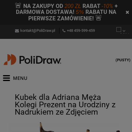
🚨
NA ZAKUPY OD
200 ZŁ
RABAT
-10%
+
DARMOWA DOSTAWA!
5%
RABATU NA
🚨
PIERWSZE ZAMÓWIENIE!
kontakt@PoliDraw.pl
+48 459-599-459
(PUSTY)
Kubek dla Adriana Męża
Kolegi Prezent na Urodziny z
Nadrukiem ze Zdjęciem