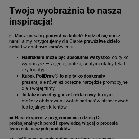
Twoja wyobraźnia to nasza
inspiracja!
✅
Masz unikalny pomysł na kubek? Podziel się nim z
nami,
a my przygotujemy dla Ciebie
prawdziwe dzieło
sztuki
w osobnym zamówieniu.
Nadrukiem może być absolutnie wszystko,
co tylko
wymarzysz — zdjęcie, grafika, sentymentalny tekst
czy logotyp.
Kubek PoliDraw® to nie tylko doskonały
prezent,
ale również potężne narzędzie promocyjne
dla Twojej firmy.
To także świetny gadżet reklamowy,
którym
możesz obdarować swoich partnerów biznesowych
lub lojalnych klientów.
➡️
Nasi eksperci z przyjemnością udzielą Ci
profesjonalnych porad i opowiedzą więcej o procesie
tworzenia naszych produktów.