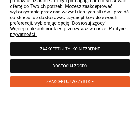
poprawne działanie strony i pomagają nam dostosować
przeszedł bezproblemowo, oraz, że możemy zapewnić
ofertę do Twoich potrzeb. Możesz zaakceptować
odpowiednią obsługę tak świetnym klientom. Dziękujemy
wykorzystanie przez nas wszystkich tych plików i przejść
raz jeszcze!
podgląd
do sklepu lub dostosować użycie plików do swoich
preferencji, wybierając opcję "Dostosuj zgody".
Więcej o plikach cookies przeczytasz w naszej Polityce
prywatności.
ZAAKCEPTUJ TYLKO NIEZBĘDNE
DOSTOSUJ ZGODY
ZAAKCEPTUJ WSZYSTKIE
Paweł
zweryfikowano
5
❤️ super poduszka.dziekuje💪
w tym miesiącu
1
0
Komentarz sklepu