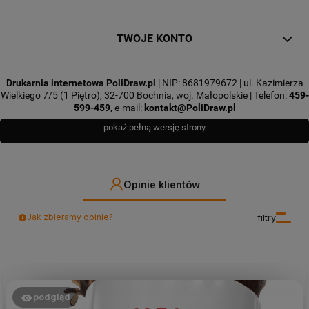
TWOJE KONTO
Drukarnia internetowa PoliDraw.pl
| NIP: 8681979672 | ul. Kazimierza
Wielkiego 7/5 (1 Piętro), 32-700 Bochnia, woj. Małopolskie | Telefon:
459-
599-459
, e-mail:
kontakt@PoliDraw.pl
pokaż pełną wersję strony
Opinie klientów
Jak zbieramy opinie?
filtry
podgląd