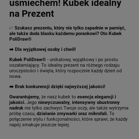
uśmiechem! Kubek idealny
na Prezent
✅
Szukasz prezentu, który nie tylko zapadnie w pamięć,
ale także doda blasku każdemu porankowi? Oto Kubek
PoliDraw®
➡️ Dla wyjątkowej osoby i chwil!
Kubek PoliDraw®
- unikatowy, wyjątkowy i po prostu
oszałamiający. To idealny prezent na różnego rodzaju
uroczystości i święta, który rozpocznie każdy dzień od
nowa.
➡️
Brak konkurencji dzięki najwyższej jakości!
Gwarantujemy,
że nasz kubek to
esencja elegancji i
jakości.
Jego
niewyczuwalny, intensywny obustronny
nadruk
nie tylko zachwyci Twoje oczy, ale także wytrzyma
próbę czasu,
działanie zmywarki oraz mikrofali.
To
połączenie stylu i funkcjonalności, które sprawi, że każdy
napój smakuje jeszcze lepiej.