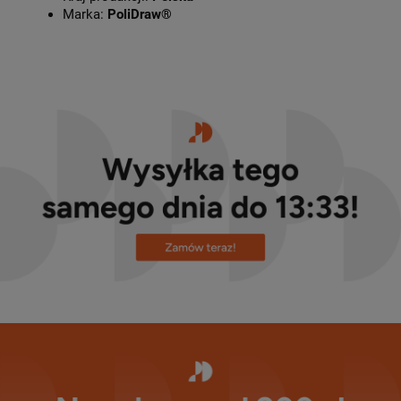
Marka:
PoliDraw®