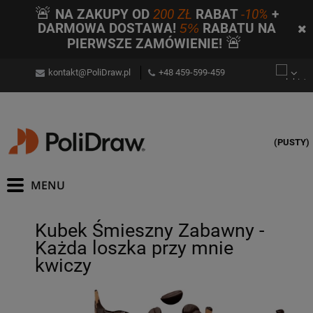
🚨
NA ZAKUPY OD
200 ZŁ
RABAT
-10%
+
DARMOWA DOSTAWA!
5%
RABATU NA
🚨
PIERWSZE ZAMÓWIENIE!
kontakt@PoliDraw.pl
+48 459-599-459
(PUSTY)
Kubek Śmieszny Zabawny -
Każda loszka przy mnie
kwiczy