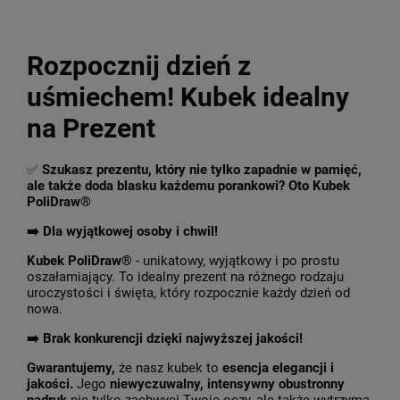
Rozpocznij dzień z
uśmiechem! Kubek idealny
na Prezent
✅
Szukasz prezentu, który nie tylko zapadnie w pamięć,
ale także doda blasku każdemu porankowi? Oto Kubek
PoliDraw®
➡️ Dla wyjątkowej osoby i chwil!
Kubek PoliDraw®
- unikatowy, wyjątkowy i po prostu
oszałamiający. To idealny prezent na różnego rodzaju
uroczystości i święta, który rozpocznie każdy dzień od
nowa.
➡️
Brak konkurencji dzięki najwyższej jakości!
Gwarantujemy,
że nasz kubek to
esencja elegancji i
jakości.
Jego
niewyczuwalny, intensywny obustronny