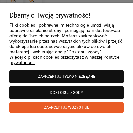
0
0
Dbamy o Twoją prywatność!
Komentarz sklepu
Pliki cookies i pokrewne im technologie umożliwiają
Dziękujemy za miłe słowa! Cieszymy się, że zakup
poprawne działanie strony i pomagają nam dostosować
przeszedł bezproblemowo, oraz, że możemy zapewnić
ofertę do Twoich potrzeb. Możesz zaakceptować
odpowiednią obsługę tak świetnym klientom. Dziękujemy
wykorzystanie przez nas wszystkich tych plików i przejść
raz jeszcze!
podgląd
do sklepu lub dostosować użycie plików do swoich
preferencji, wybierając opcję "Dostosuj zgody".
Więcej o plikach cookies przeczytasz w naszej Polityce
prywatności.
ZAAKCEPTUJ TYLKO NIEZBĘDNE
DOSTOSUJ ZGODY
ZAAKCEPTUJ WSZYSTKIE
Paweł
zweryfikowano
5
❤️ super poduszka.dziekuje💪
w tym miesiącu