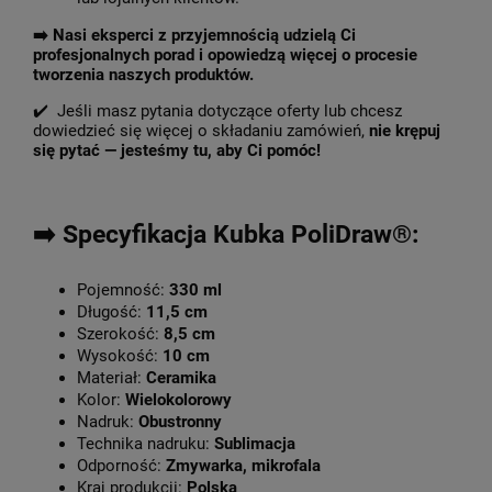
➡️
Nasi eksperci z przyjemnością udzielą Ci
profesjonalnych porad i opowiedzą więcej o procesie
tworzenia naszych produktów.
✔️ Jeśli masz pytania dotyczące oferty lub chcesz
dowiedzieć się więcej o składaniu zamówień,
nie krępuj
się pytać — jesteśmy tu, aby Ci pomóc!
➡️ Specyfikacja Kubka PoliDraw®:
Pojemność:
330 ml
Długość:
11,5 cm
Szerokość:
8,5 cm
Wysokość:
10 cm
Materiał:
Ceramika
Kolor:
Wielokolorowy
Nadruk:
Obustronny
Technika nadruku:
Sublimacja
Odporność:
Zmywarka, mikrofala
Kraj produkcji:
Polska