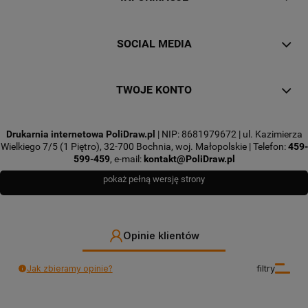
SOCIAL MEDIA
TWOJE KONTO
Drukarnia internetowa PoliDraw.pl
| NIP: 8681979672 | ul. Kazimierza
Wielkiego 7/5 (1 Piętro), 32-700 Bochnia, woj. Małopolskie | Telefon:
459-
599-459
, e-mail:
kontakt@PoliDraw.pl
pokaż pełną wersję strony
Opinie klientów
Jak zbieramy opinie?
filtry