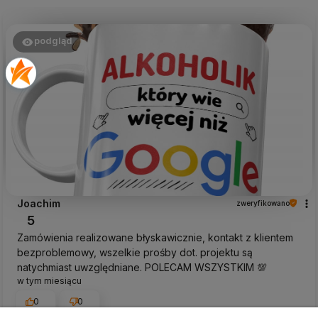
podgląd
Joachim
zweryfikowano
5
Zamówienia realizowane błyskawicznie, kontakt z klientem
bezproblemowy, wszelkie prośby dot. projektu są
natychmiast uwzględniane. POLECAM WSZYSTKIM 💯
w tym miesiącu
0
0