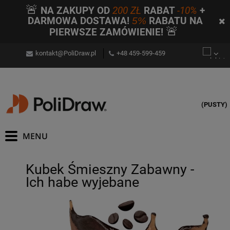
🚨
NA ZAKUPY OD
200 ZŁ
RABAT
-10%
+
DARMOWA DOSTAWA!
5%
RABATU NA
🚨
PIERWSZE ZAMÓWIENIE!
kontakt@PoliDraw.pl
+48 459-599-459
(PUSTY)
Kubek Śmieszny Zabawny -
Ich habe wyjebane