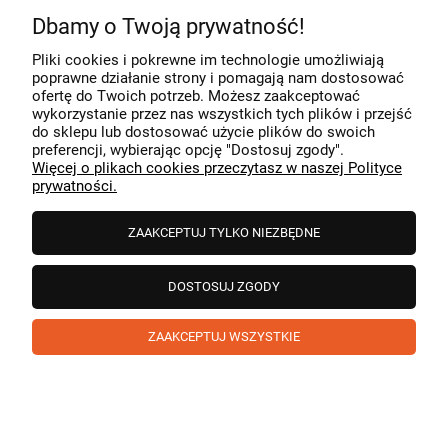
Dbamy o Twoją prywatność!
Komentarz sklepu
Pliki cookies i pokrewne im technologie umożliwiają
Dziękujemy za miłe słowa! Cieszymy się, że zakup
poprawne działanie strony i pomagają nam dostosować
przeszedł bezproblemowo, oraz, że możemy zapewnić
ofertę do Twoich potrzeb. Możesz zaakceptować
odpowiednią obsługę tak świetnym klientom. Dziękujemy
wykorzystanie przez nas wszystkich tych plików i przejść
raz jeszcze!
podgląd
do sklepu lub dostosować użycie plików do swoich
preferencji, wybierając opcję "Dostosuj zgody".
Więcej o plikach cookies przeczytasz w naszej Polityce
prywatności.
ZAAKCEPTUJ TYLKO NIEZBĘDNE
DOSTOSUJ ZGODY
ZAAKCEPTUJ WSZYSTKIE
Paweł
zweryfikowano
5
❤️ super poduszka.dziekuje💪
w tym miesiącu