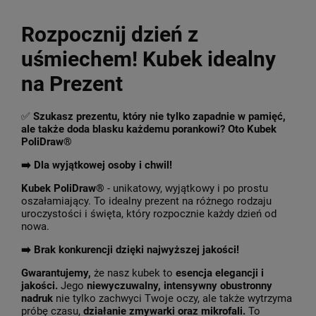
Rozpocznij dzień z
uśmiechem! Kubek idealny
na Prezent
✅
Szukasz prezentu, który nie tylko zapadnie w pamięć,
ale także doda blasku każdemu porankowi? Oto Kubek
PoliDraw®
➡️ Dla wyjątkowej osoby i chwil!
Kubek PoliDraw®
- unikatowy, wyjątkowy i po prostu
oszałamiający. To idealny prezent na różnego rodzaju
uroczystości i święta, który rozpocznie każdy dzień od
nowa.
➡️
Brak konkurencji dzięki najwyższej jakości!
Gwarantujemy,
że nasz kubek to
esencja elegancji i
jakości.
Jego
niewyczuwalny, intensywny obustronny
nadruk
nie tylko zachwyci Twoje oczy, ale także wytrzyma
próbę czasu,
działanie zmywarki oraz mikrofali.
To