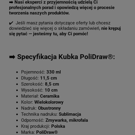
➡️
Nasi eksperci z przyjemnością udzielą Ci
profesjonalnych porad i opowiedzą więcej o procesie
tworzenia naszych produktów.
✔️ Jeśli masz pytania dotyczące oferty lub chcesz
dowiedzieć się więcej o składaniu zamówień,
nie krępuj
się pytać — jesteśmy tu, aby Ci pomóc!
➡️ Specyfikacja Kubka PoliDraw®:
Pojemność:
330 ml
Długość:
11,5 cm
Szerokość:
8,5 cm
Wysokość:
10 cm
Materiał:
Ceramika
Kolor:
Wielokolorowy
Nadruk:
Obustronny
Technika nadruku:
Sublimacja
Odporność:
Zmywarka, mikrofala
Kraj produkcji:
Polska
Marka:
PoliDraw®