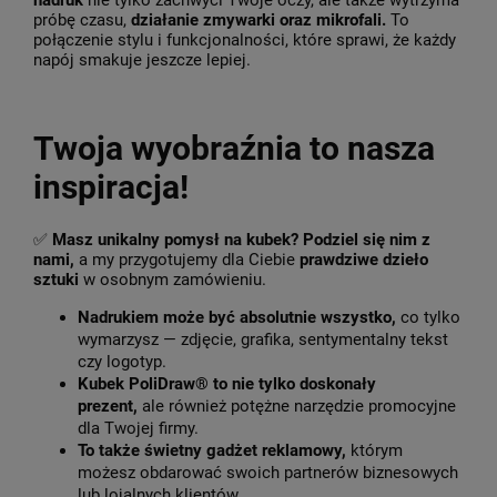
nadruk
nie tylko zachwyci Twoje oczy, ale także wytrzyma
próbę czasu,
działanie zmywarki oraz mikrofali.
To
połączenie stylu i funkcjonalności, które sprawi, że każdy
napój smakuje jeszcze lepiej.
Twoja wyobraźnia to nasza
inspiracja!
✅
Masz unikalny pomysł na kubek? Podziel się nim z
nami,
a my przygotujemy dla Ciebie
prawdziwe dzieło
sztuki
w osobnym zamówieniu.
Nadrukiem może być absolutnie wszystko,
co tylko
wymarzysz — zdjęcie, grafika, sentymentalny tekst
czy logotyp.
Kubek PoliDraw® to nie tylko doskonały
prezent,
ale również potężne narzędzie promocyjne
dla Twojej firmy.
To także świetny gadżet reklamowy,
którym
możesz obdarować swoich partnerów biznesowych
lub lojalnych klientów.