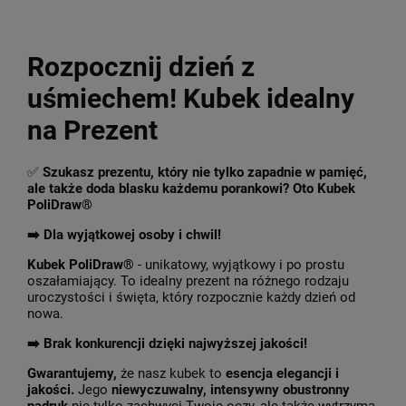
Rozpocznij dzień z
uśmiechem! Kubek idealny
na Prezent
✅
Szukasz prezentu, który nie tylko zapadnie w pamięć,
ale także doda blasku każdemu porankowi? Oto Kubek
PoliDraw®
➡️ Dla wyjątkowej osoby i chwil!
Kubek PoliDraw®
- unikatowy, wyjątkowy i po prostu
oszałamiający. To idealny prezent na różnego rodzaju
uroczystości i święta, który rozpocznie każdy dzień od
nowa.
➡️
Brak konkurencji dzięki najwyższej jakości!
Gwarantujemy,
że nasz kubek to
esencja elegancji i
jakości.
Jego
niewyczuwalny, intensywny obustronny