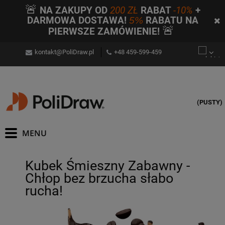
🚨
NA ZAKUPY OD
200 ZŁ
RABAT
-10%
+
DARMOWA DOSTAWA!
5%
RABATU NA
🚨
PIERWSZE ZAMÓWIENIE!
kontakt@PoliDraw.pl
+48 459-599-459
(PUSTY)
Kubek Śmieszny Zabawny -
Chłop bez brzucha słabo
rucha!