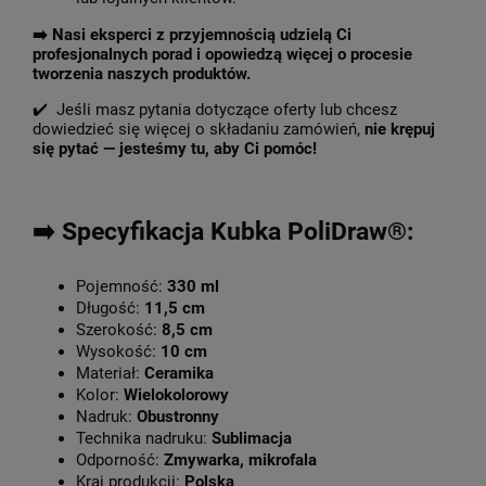
➡️
Nasi eksperci z przyjemnością udzielą Ci
profesjonalnych porad i opowiedzą więcej o procesie
tworzenia naszych produktów.
✔️ Jeśli masz pytania dotyczące oferty lub chcesz
dowiedzieć się więcej o składaniu zamówień,
nie krępuj
się pytać — jesteśmy tu, aby Ci pomóc!
➡️ Specyfikacja Kubka PoliDraw®:
Pojemność:
330 ml
Długość:
11,5 cm
Szerokość:
8,5 cm
Wysokość:
10 cm
Materiał:
Ceramika
Kolor:
Wielokolorowy
Nadruk:
Obustronny
Technika nadruku:
Sublimacja
Odporność:
Zmywarka, mikrofala
Kraj produkcji:
Polska