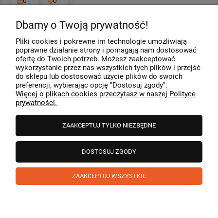
0
0
Dbamy o Twoją prywatność!
Komentarz sklepu
Pliki cookies i pokrewne im technologie umożliwiają
Dziękujemy za miłe słowa! Cieszymy się, że zakup
poprawne działanie strony i pomagają nam dostosować
przeszedł bezproblemowo, oraz, że możemy zapewnić
ofertę do Twoich potrzeb. Możesz zaakceptować
odpowiednią obsługę tak świetnym klientom. Dziękujemy
wykorzystanie przez nas wszystkich tych plików i przejść
raz jeszcze!
podgląd
do sklepu lub dostosować użycie plików do swoich
preferencji, wybierając opcję "Dostosuj zgody".
Więcej o plikach cookies przeczytasz w naszej Polityce
prywatności.
ZAAKCEPTUJ TYLKO NIEZBĘDNE
DOSTOSUJ ZGODY
ZAAKCEPTUJ WSZYSTKIE
Paweł
zweryfikowano
5
❤️ super poduszka.dziekuje💪
w tym miesiącu