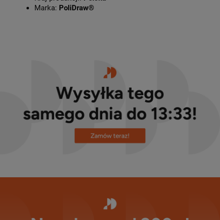
Marka:
PoliDraw®