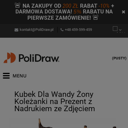
🚨
NA ZAKUPY OD
200 ZŁ
RABAT
-10%
+
DARMOWA DOSTAWA!
5%
RABATU NA
🚨
PIERWSZE ZAMÓWIENIE!
kontakt@PoliDraw.pl
+48 459-599-459
(PUSTY)
Kubek Dla Wandy Żony
Koleżanki na Prezent z
Nadrukiem ze Zdjęciem