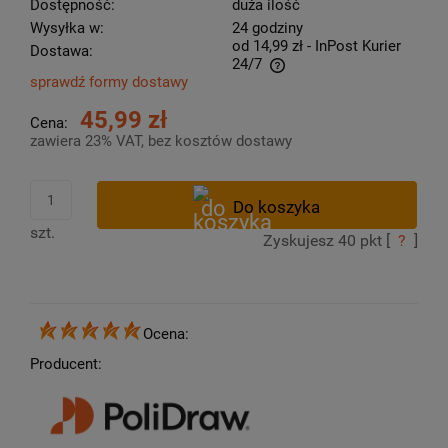
Dostępność:
duża ilość
Wysyłka w:
24 godziny
od 14,99 zł
- InPost Kurier
Dostawa:
24/7
sprawdź formy dostawy
Cena nie zawiera ewentualnych kosztów płatności
45,99 zł
Cena:
zawiera 23% VAT, bez kosztów dostawy
szt.
Zyskujesz
40
pkt [
?
]
Ocena:
Producent: