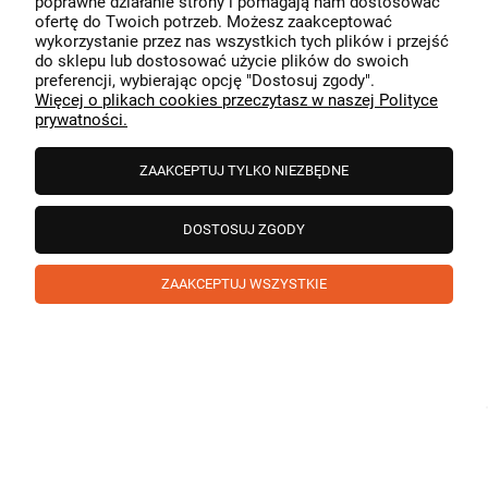
poprawne działanie strony i pomagają nam dostosować
przeszedł bezproblemowo, oraz, że możemy zapewnić
ofertę do Twoich potrzeb. Możesz zaakceptować
odpowiednią obsługę tak świetnym klientom. Dziękujemy
wykorzystanie przez nas wszystkich tych plików i przejść
raz jeszcze!
podgląd
do sklepu lub dostosować użycie plików do swoich
preferencji, wybierając opcję "Dostosuj zgody".
Więcej o plikach cookies przeczytasz w naszej Polityce
prywatności.
ZAAKCEPTUJ TYLKO NIEZBĘDNE
DOSTOSUJ ZGODY
ZAAKCEPTUJ WSZYSTKIE
Paweł
zweryfikowano
5
❤️ super poduszka.dziekuje💪
w tym miesiącu
1
0
Komentarz sklepu