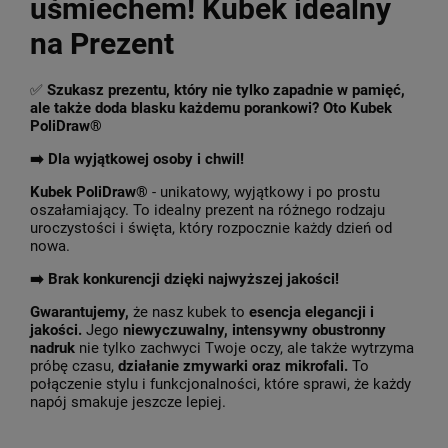
uśmiechem! Kubek idealny
na Prezent
✅
Szukasz prezentu, który nie tylko zapadnie w pamięć,
ale także doda blasku każdemu porankowi? Oto Kubek
PoliDraw®
➡️ Dla wyjątkowej osoby i chwil!
Kubek PoliDraw®
- unikatowy, wyjątkowy i po prostu
oszałamiający. To idealny prezent na różnego rodzaju
uroczystości i święta, który rozpocznie każdy dzień od
nowa.
➡️
Brak konkurencji dzięki najwyższej jakości!
Gwarantujemy,
że nasz kubek to
esencja elegancji i
jakości.
Jego
niewyczuwalny, intensywny obustronny
nadruk
nie tylko zachwyci Twoje oczy, ale także wytrzyma
próbę czasu,
działanie zmywarki oraz mikrofali.
To
połączenie stylu i funkcjonalności, które sprawi, że każdy
napój smakuje jeszcze lepiej.