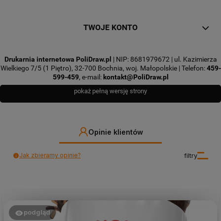
TWOJE KONTO
Drukarnia internetowa PoliDraw.pl
| NIP: 8681979672 | ul. Kazimierza
Wielkiego 7/5 (1 Piętro), 32-700 Bochnia, woj. Małopolskie | Telefon:
459-
599-459
, e-mail:
kontakt@PoliDraw.pl
pokaż pełną wersję strony
Opinie klientów
Jak zbieramy opinie?
filtry
podgląd