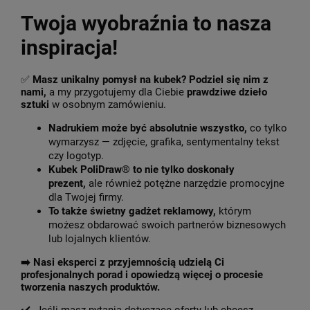
Twoja wyobraźnia to nasza
inspiracja!
✅
Masz unikalny pomysł na kubek? Podziel się nim z
nami,
a my przygotujemy dla Ciebie
prawdziwe dzieło
sztuki
w osobnym zamówieniu.
Nadrukiem może być absolutnie wszystko,
co tylko
wymarzysz — zdjęcie, grafika, sentymentalny tekst
czy logotyp.
Kubek PoliDraw® to nie tylko doskonały
prezent,
ale również potężne narzędzie promocyjne
dla Twojej firmy.
To także świetny gadżet reklamowy,
którym
możesz obdarować swoich partnerów biznesowych
lub lojalnych klientów.
➡️
Nasi eksperci z przyjemnością udzielą Ci
profesjonalnych porad i opowiedzą więcej o procesie
tworzenia naszych produktów.