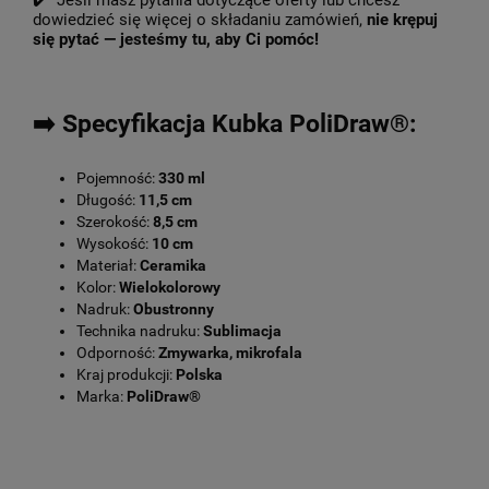
✔️ Jeśli masz pytania dotyczące oferty lub chcesz
dowiedzieć się więcej o składaniu zamówień,
nie krępuj
się pytać — jesteśmy tu, aby Ci pomóc!
➡️ Specyfikacja Kubka PoliDraw®:
Pojemność:
330 ml
Długość:
11,5 cm
Szerokość:
8,5 cm
Wysokość:
10 cm
Materiał:
Ceramika
Kolor:
Wielokolorowy
Nadruk:
Obustronny
Technika nadruku:
Sublimacja
Odporność:
Zmywarka, mikrofala
Kraj produkcji:
Polska
Marka:
PoliDraw®