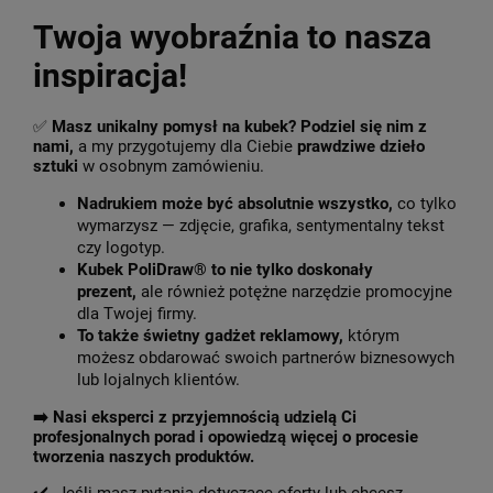
Twoja wyobraźnia to nasza
inspiracja!
✅
Masz unikalny pomysł na kubek? Podziel się nim z
nami,
a my przygotujemy dla Ciebie
prawdziwe dzieło
sztuki
w osobnym zamówieniu.
Nadrukiem może być absolutnie wszystko,
co tylko
wymarzysz — zdjęcie, grafika, sentymentalny tekst
czy logotyp.
Kubek PoliDraw® to nie tylko doskonały
prezent,
ale również potężne narzędzie promocyjne
dla Twojej firmy.
To także świetny gadżet reklamowy,
którym
możesz obdarować swoich partnerów biznesowych
lub lojalnych klientów.
➡️
Nasi eksperci z przyjemnością udzielą Ci
profesjonalnych porad i opowiedzą więcej o procesie
tworzenia naszych produktów.