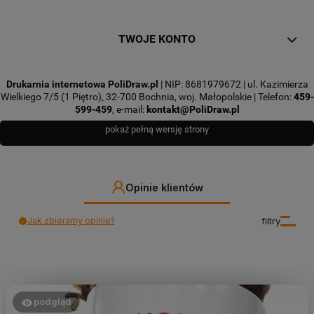
TWOJE KONTO
Drukarnia internetowa PoliDraw.pl
| NIP: 8681979672 | ul. Kazimierza
Wielkiego 7/5 (1 Piętro), 32-700 Bochnia, woj. Małopolskie | Telefon:
459-
599-459
, e-mail:
kontakt@PoliDraw.pl
pokaż pełną wersję strony
Opinie klientów
Jak zbieramy opinie?
filtry
podgląd