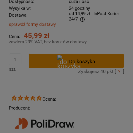
Dostępność:
duża ilość
Wysyłka w:
24 godziny
od 14,99 zł
- InPost Kurier
Dostawa:
24/7
sprawdź formy dostawy
Cena nie zawiera ewentualnych kosztów płatności
45,99 zł
Cena:
zawiera 23% VAT, bez kosztów dostawy
szt.
Zyskujesz
40
pkt [
?
]
Ocena:
Producent: