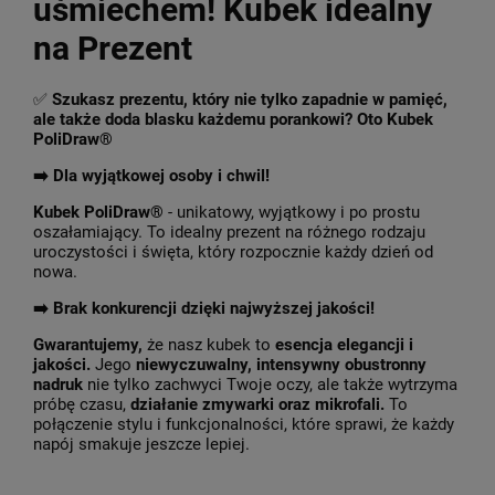
uśmiechem! Kubek idealny
na Prezent
✅
Szukasz prezentu, który nie tylko zapadnie w pamięć,
ale także doda blasku każdemu porankowi? Oto Kubek
PoliDraw®
➡️ Dla wyjątkowej osoby i chwil!
Kubek PoliDraw®
- unikatowy, wyjątkowy i po prostu
oszałamiający. To idealny prezent na różnego rodzaju
uroczystości i święta, który rozpocznie każdy dzień od
nowa.
➡️
Brak konkurencji dzięki najwyższej jakości!
Gwarantujemy,
że nasz kubek to
esencja elegancji i
jakości.
Jego
niewyczuwalny, intensywny obustronny
nadruk
nie tylko zachwyci Twoje oczy, ale także wytrzyma
próbę czasu,
działanie zmywarki oraz mikrofali.
To
połączenie stylu i funkcjonalności, które sprawi, że każdy
napój smakuje jeszcze lepiej.