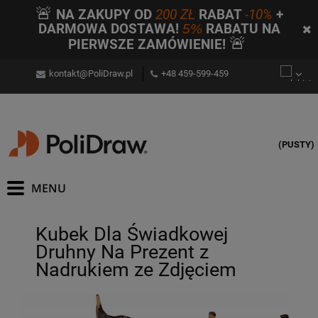
🚨
NA ZAKUPY OD
200 ZŁ
RABAT
-10%
+
DARMOWA DOSTAWA!
5%
RABATU NA
🚨
PIERWSZE ZAMÓWIENIE!
kontakt@PoliDraw.pl
+48 459-599-459
(PUSTY)
Kubek Dla Świadkowej
Druhny Na Prezent z
Nadrukiem ze Zdjęciem