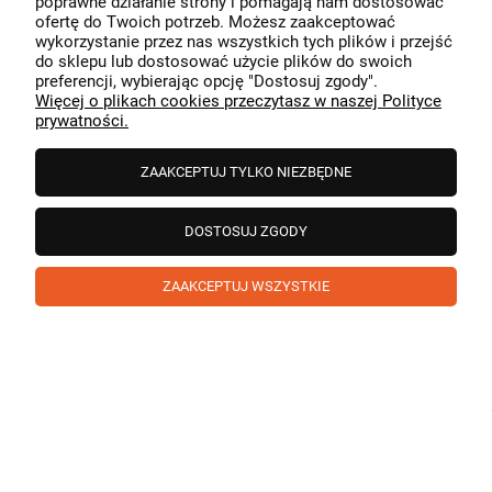
poprawne działanie strony i pomagają nam dostosować
przeszedł bezproblemowo, oraz, że możemy zapewnić
ofertę do Twoich potrzeb. Możesz zaakceptować
odpowiednią obsługę tak świetnym klientom. Dziękujemy
wykorzystanie przez nas wszystkich tych plików i przejść
raz jeszcze!
podgląd
do sklepu lub dostosować użycie plików do swoich
preferencji, wybierając opcję "Dostosuj zgody".
Więcej o plikach cookies przeczytasz w naszej Polityce
prywatności.
ZAAKCEPTUJ TYLKO NIEZBĘDNE
DOSTOSUJ ZGODY
ZAAKCEPTUJ WSZYSTKIE
Paweł
zweryfikowano
5
❤️ super poduszka.dziekuje💪
w tym miesiącu
1
0
Komentarz sklepu