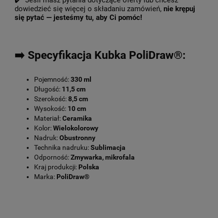
✔️ Jeśli masz pytania dotyczące oferty lub chcesz
dowiedzieć się więcej o składaniu zamówień,
nie krępuj
się pytać — jesteśmy tu, aby Ci pomóc!
➡️ Specyfikacja Kubka PoliDraw®:
Pojemność:
330 ml
Długość:
11,5 cm
Szerokość:
8,5 cm
Wysokość:
10 cm
Materiał:
Ceramika
Kolor:
Wielokolorowy
Nadruk:
Obustronny
Technika nadruku:
Sublimacja
Odporność:
Zmywarka, mikrofala
Kraj produkcji:
Polska
Marka:
PoliDraw®