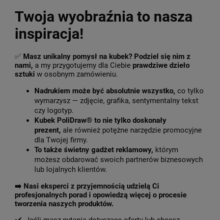
Twoja wyobraźnia to nasza
inspiracja!
✅
Masz unikalny pomysł na kubek? Podziel się nim z
nami,
a my przygotujemy dla Ciebie
prawdziwe dzieło
sztuki
w osobnym zamówieniu.
Nadrukiem może być absolutnie wszystko,
co tylko
wymarzysz — zdjęcie, grafika, sentymentalny tekst
czy logotyp.
Kubek PoliDraw® to nie tylko doskonały
prezent,
ale również potężne narzędzie promocyjne
dla Twojej firmy.
To także świetny gadżet reklamowy,
którym
możesz obdarować swoich partnerów biznesowych
lub lojalnych klientów.
➡️
Nasi eksperci z przyjemnością udzielą Ci
profesjonalnych porad i opowiedzą więcej o procesie
tworzenia naszych produktów.