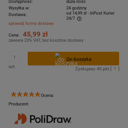
Dostępność:
duża ilość
Wysyłka w:
24 godziny
od 14,99 zł
- InPost Kurier
Dostawa:
24/7
sprawdź formy dostawy
Cena nie zawiera ewentualnych kosztów płatności
45,99 zł
Cena:
zawiera 23% VAT, bez kosztów dostawy
szt.
Zyskujesz
40
pkt [
?
]
Ocena:
Producent: