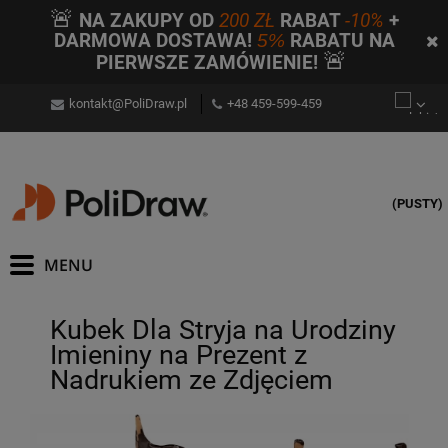
🚨
NA ZAKUPY OD
200 ZŁ
RABAT
-10%
+
DARMOWA DOSTAWA!
5%
RABATU NA
🚨
PIERWSZE ZAMÓWIENIE!
kontakt@PoliDraw.pl
+48 459-599-459
(PUSTY)
Kubek Dla Stryja na Urodziny
Imieniny na Prezent z
Nadrukiem ze Zdjęciem