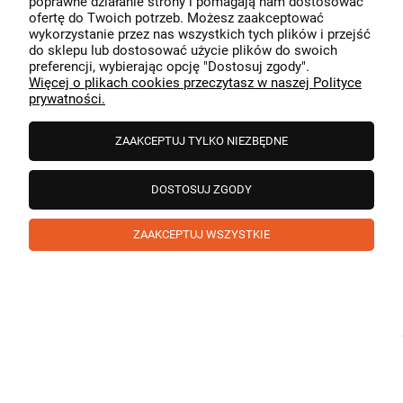
poprawne działanie strony i pomagają nam dostosować
przeszedł bezproblemowo, oraz, że możemy zapewnić
ofertę do Twoich potrzeb. Możesz zaakceptować
odpowiednią obsługę tak świetnym klientom. Dziękujemy
wykorzystanie przez nas wszystkich tych plików i przejść
raz jeszcze!
podgląd
do sklepu lub dostosować użycie plików do swoich
preferencji, wybierając opcję "Dostosuj zgody".
Więcej o plikach cookies przeczytasz w naszej Polityce
prywatności.
ZAAKCEPTUJ TYLKO NIEZBĘDNE
DOSTOSUJ ZGODY
ZAAKCEPTUJ WSZYSTKIE
Paweł
zweryfikowano
5
❤️ super poduszka.dziekuje💪
w tym miesiącu
1
0
Komentarz sklepu