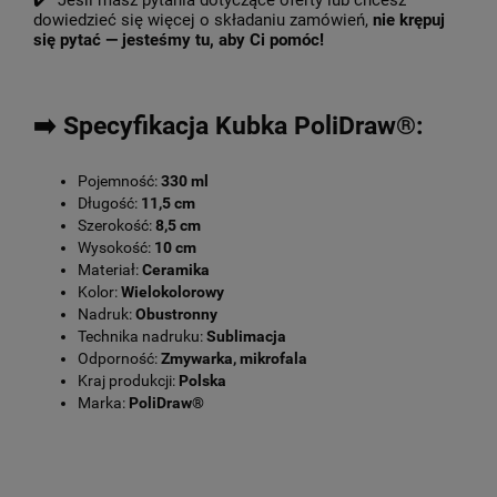
✔️ Jeśli masz pytania dotyczące oferty lub chcesz
dowiedzieć się więcej o składaniu zamówień,
nie krępuj
się pytać — jesteśmy tu, aby Ci pomóc!
➡️ Specyfikacja Kubka PoliDraw®:
Pojemność:
330 ml
Długość:
11,5 cm
Szerokość:
8,5 cm
Wysokość:
10 cm
Materiał:
Ceramika
Kolor:
Wielokolorowy
Nadruk:
Obustronny
Technika nadruku:
Sublimacja
Odporność:
Zmywarka, mikrofala
Kraj produkcji:
Polska
Marka:
PoliDraw®