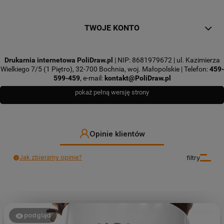
TWOJE KONTO
Drukarnia internetowa PoliDraw.pl
| NIP: 8681979672 | ul. Kazimierza
Wielkiego 7/5 (1 Piętro), 32-700 Bochnia, woj. Małopolskie | Telefon:
459-
599-459
, e-mail:
kontakt@PoliDraw.pl
pokaż pełną wersję strony
Opinie klientów
Jak zbieramy opinie?
filtry
podgląd