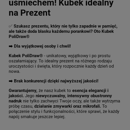
uśmiechem! Kubek idealny
na Prezent
✅
Szukasz prezentu, który nie tylko zapadnie w pamięć,
ale także doda blasku każdemu porankowi? Oto Kubek
PoliDraw®
➡️ Dla wyjątkowej osoby i chwil!
Kubek PoliDraw®
- unikatowy, wyjątkowy i po prostu
oszałamiający. To idealny prezent na różnego rodzaju
uroczystości i święta, który rozpocznie każdy dzień od
nowa.
➡️
Brak konkurencji dzięki najwyższej jakości!
Gwarantujemy,
że nasz kubek to
esencja elegancji i
jakości.
Jego
niewyczuwalny, intensywny obustronny
nadruk
nie tylko zachwyci Twoje oczy, ale także wytrzyma
próbę czasu,
działanie zmywarki oraz mikrofali.
To
połączenie stylu i funkcjonalności, które sprawi, że każdy
napój smakuje jeszcze lepiej.