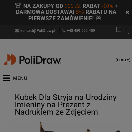
🚨
NA ZAKUPY OD
200 ZŁ
RABAT
-10%
+
DARMOWA DOSTAWA!
5%
RABATU NA
🚨
PIERWSZE ZAMÓWIENIE!
kontakt@PoliDraw.pl
+48 459-599-459
(PUSTY)
Kubek Dla Stryja na Urodziny
Imieniny na Prezent z
Nadrukiem ze Zdjęciem