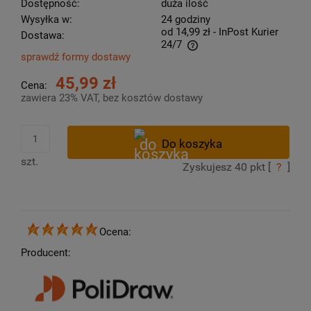
Dostępność:
duża ilość
Wysyłka w:
24 godziny
od 14,99 zł
- InPost Kurier
Dostawa:
24/7
sprawdź formy dostawy
Cena nie zawiera ewentualnych kosztów płatności
45,99 zł
Cena:
zawiera 23% VAT, bez kosztów dostawy
szt.
Zyskujesz
40
pkt [
?
]
Ocena:
Producent: