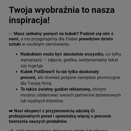
Twoja wyobraźnia to nasza
inspiracja!
✅
Masz unikalny pomysł na kubek? Podziel się nim z
nami,
a my przygotujemy dla Ciebie
prawdziwe dzieło
sztuki
w osobnym zamówieniu.
Nadrukiem może być absolutnie wszystko,
co tylko
wymarzysz — zdjęcie, grafika, sentymentalny tekst
czy logotyp.
Kubek PoliDraw® to nie tylko doskonały
prezent,
ale również potężne narzędzie promocyjne
dla Twojej firmy.
To także świetny gadżet reklamowy,
którym
możesz obdarować swoich partnerów biznesowych
lub lojalnych klientów.
➡️
Nasi eksperci z przyjemnością udzielą Ci
profesjonalnych porad i opowiedzą więcej o procesie
tworzenia naszych produktów.