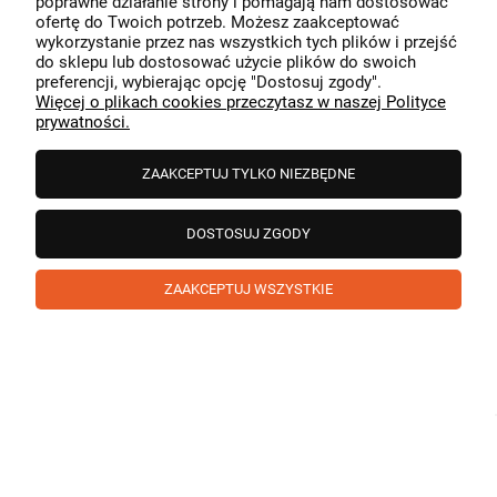
poprawne działanie strony i pomagają nam dostosować
przeszedł bezproblemowo, oraz, że możemy zapewnić
ofertę do Twoich potrzeb. Możesz zaakceptować
odpowiednią obsługę tak świetnym klientom. Dziękujemy
wykorzystanie przez nas wszystkich tych plików i przejść
raz jeszcze!
podgląd
do sklepu lub dostosować użycie plików do swoich
preferencji, wybierając opcję "Dostosuj zgody".
Więcej o plikach cookies przeczytasz w naszej Polityce
prywatności.
ZAAKCEPTUJ TYLKO NIEZBĘDNE
DOSTOSUJ ZGODY
ZAAKCEPTUJ WSZYSTKIE
Paweł
zweryfikowano
5
❤️ super poduszka.dziekuje💪
w tym miesiącu
1
0
Komentarz sklepu