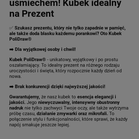
uśmiechem! Kubek idealny
na Prezent
✅
Szukasz prezentu, który nie tylko zapadnie w pamięć,
ale także doda blasku każdemu porankowi? Oto Kubek
PoliDraw®
➡️ Dla wyjątkowej osoby i chwil!
Kubek PoliDraw®
- unikatowy, wyjątkowy i po prostu
oszałamiający. To idealny prezent na różnego rodzaju
uroczystości i święta, który rozpocznie każdy dzień od
nowa.
➡️
Brak konkurencji dzięki najwyższej jakości!
Gwarantujemy,
że nasz kubek to
esencja elegancji i
jakości.
Jego
niewyczuwalny, intensywny obustronny
nadruk
nie tylko zachwyci Twoje oczy, ale także wytrzyma
próbę czasu,
działanie zmywarki oraz mikrofali.
To
połączenie stylu i funkcjonalności, które sprawi, że każdy
napój smakuje jeszcze lepiej.