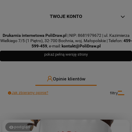
TWOJE KONTO
Drukarnia internetowa PoliDraw.pl
| NIP: 8681979672 | ul. Kazimierza
Wielkiego 7/5 (1 Piętro), 32-700 Bochnia, woj. Małopolskie | Telefon:
459-
599-459
, e-mail:
kontakt@PoliDraw.pl
pokaż pełną wersję strony
Opinie klientów
Jak zbieramy opinie?
filtry
podgląd