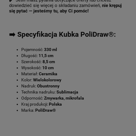
✔️ Jeśli masz pytania dotyczące oferty lub chcesz
dowiedzieć się więcej o składaniu zamówień,
nie krępuj
się pytać — jesteśmy tu, aby Ci pomóc!
➡️ Specyfikacja Kubka PoliDraw®:
Pojemność:
330 ml
Długość:
11,5 cm
Szerokość:
8,5 cm
Wysokość:
10 cm
Materiał:
Ceramika
Kolor:
Wielokolorowy
Nadruk:
Obustronny
Technika nadruku:
Sublimacja
Odporność:
Zmywarka, mikrofala
Kraj produkcji:
Polska
Marka:
PoliDraw®