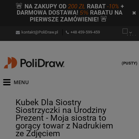
🚨
NA ZAKUPY OD
200 ZŁ
RABAT
-10%
+
DARMOWA DOSTAWA!
5%
RABATU NA
🚨
PIERWSZE ZAMÓWIENIE!
kontakt@PoliDraw.pl
+48 459-599-459
(PUSTY)
Kubek Dla Siostry
Siostrzyczki na Urodziny
Prezent - Moja siostra to
gorący towar z Nadrukiem
ze Zdjęciem