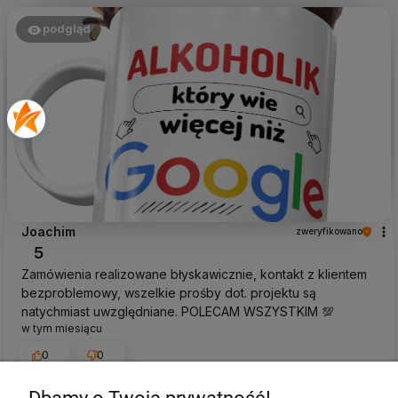
podgląd
Joachim
zweryfikowano
5
Zamówienia realizowane błyskawicznie, kontakt z klientem
bezproblemowy, wszelkie prośby dot. projektu są
natychmiast uwzględniane. POLECAM WSZYSTKIM 💯
w tym miesiącu
0
0