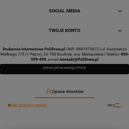
SOCIAL MEDIA
TWOJE KONTO
Drukarnia internetowa PoliDraw.pl
| NIP: 8681979672 | ul. Kazimierza
Wielkiego 7/5 (1 Piętro), 32-700 Bochnia, woj. Małopolskie | Telefon:
459-
599-459
, e-mail:
kontakt@PoliDraw.pl
pokaż pełną wersję strony
Opinie klientów
Jak zbieramy opinie?
filtry