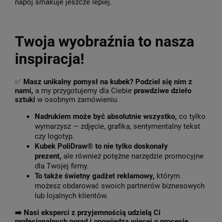
napój smakuje jeszcze lepiej.
Twoja wyobraźnia to nasza
inspiracja!
✅
Masz unikalny pomysł na kubek? Podziel się nim z
nami,
a my przygotujemy dla Ciebie
prawdziwe dzieło
sztuki
w osobnym zamówieniu.
Nadrukiem może być absolutnie wszystko,
co tylko
wymarzysz — zdjęcie, grafika, sentymentalny tekst
czy logotyp.
Kubek PoliDraw® to nie tylko doskonały
prezent,
ale również potężne narzędzie promocyjne
dla Twojej firmy.
To także świetny gadżet reklamowy,
którym
możesz obdarować swoich partnerów biznesowych
lub lojalnych klientów.
➡️
Nasi eksperci z przyjemnością udzielą Ci
profesjonalnych porad i opowiedzą więcej o procesie