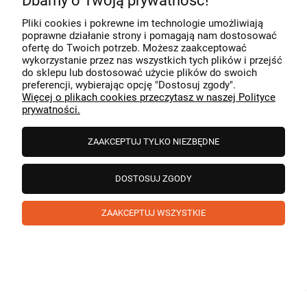
Dbamy o Twoją prywatność!
Komentarz sklepu
Pliki cookies i pokrewne im technologie umożliwiają
Dziękujemy za miłe słowa! Cieszymy się, że zakup
poprawne działanie strony i pomagają nam dostosować
przeszedł bezproblemowo, oraz, że możemy zapewnić
ofertę do Twoich potrzeb. Możesz zaakceptować
odpowiednią obsługę tak świetnym klientom. Dziękujemy
wykorzystanie przez nas wszystkich tych plików i przejść
raz jeszcze!
podgląd
do sklepu lub dostosować użycie plików do swoich
preferencji, wybierając opcję "Dostosuj zgody".
Więcej o plikach cookies przeczytasz w naszej Polityce
prywatności.
ZAAKCEPTUJ TYLKO NIEZBĘDNE
DOSTOSUJ ZGODY
ZAAKCEPTUJ WSZYSTKIE
Paweł
zweryfikowano
5
❤️ super poduszka.dziekuje💪
w tym miesiącu
1
0