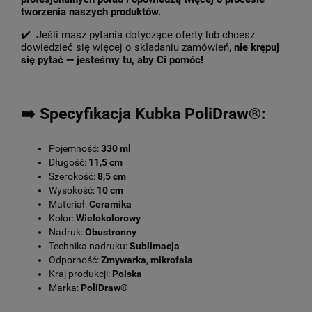
tworzenia naszych produktów.
✔️ Jeśli masz pytania dotyczące oferty lub chcesz
dowiedzieć się więcej o składaniu zamówień,
nie krępuj
się pytać — jesteśmy tu, aby Ci pomóc!
➡️ Specyfikacja Kubka PoliDraw®:
Pojemność:
330 ml
Długość:
11,5 cm
Szerokość:
8,5 cm
Wysokość:
10 cm
Materiał:
Ceramika
Kolor:
Wielokolorowy
Nadruk:
Obustronny
Technika nadruku:
Sublimacja
Odporność:
Zmywarka, mikrofala
Kraj produkcji:
Polska
Marka:
PoliDraw®