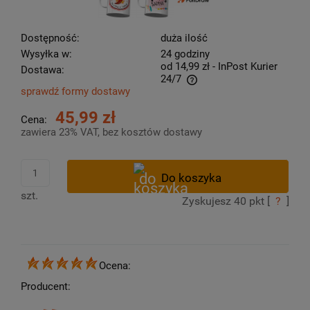
Dostępność:
duża ilość
Wysyłka w:
24 godziny
od 14,99 zł
- InPost Kurier
Dostawa:
24/7
sprawdź formy dostawy
Cena nie zawiera ewentualnych kosztów płatności
45,99 zł
Cena:
zawiera 23% VAT, bez kosztów dostawy
szt.
Zyskujesz
40
pkt [
?
]
Ocena:
Producent: