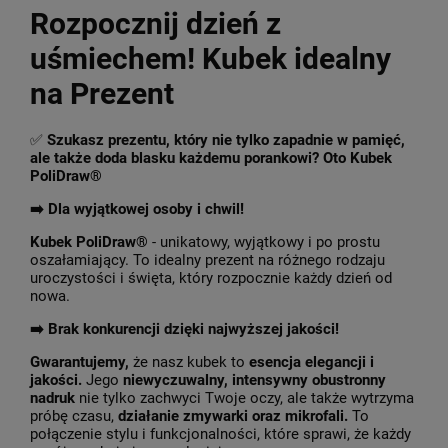
Rozpocznij dzień z
uśmiechem! Kubek idealny
na Prezent
✅
Szukasz prezentu, który nie tylko zapadnie w pamięć,
ale także doda blasku każdemu porankowi? Oto Kubek
PoliDraw®
➡️ Dla wyjątkowej osoby i chwil!
Kubek PoliDraw®
- unikatowy, wyjątkowy i po prostu
oszałamiający. To idealny prezent na różnego rodzaju
uroczystości i święta, który rozpocznie każdy dzień od
nowa.
➡️
Brak konkurencji dzięki najwyższej jakości!
Gwarantujemy,
że nasz kubek to
esencja elegancji i
jakości.
Jego
niewyczuwalny, intensywny obustronny
nadruk
nie tylko zachwyci Twoje oczy, ale także wytrzyma
próbę czasu,
działanie zmywarki oraz mikrofali.
To
połączenie stylu i funkcjonalności, które sprawi, że każdy