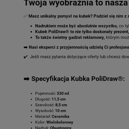
Twoja wyobraźnia to nasza 
✅
Masz unikalny pomysł na kubek? Podziel się nim z
Nadrukiem może być absolutnie wszystko,
co ty
Kubek PoliDraw® to nie tylko doskonały prezent
To także świetny gadżet reklamowy,
którym może
➡️
Nasi eksperci z przyjemnością udzielą Ci profesjon
✔️ Jeśli masz pytania dotyczące oferty lub chcesz do
➡️ Specyfikacja Kubka PoliDraw®:
Pojemność:
330 ml
Długość:
11,5 cm
Szerokość:
8,5 cm
Wysokość:
10 cm
Materiał:
Ceramika
Kolor:
Wielokolorowy
Nadruk:
Obustronny