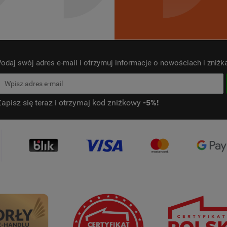
odaj swój adres e-mail i otrzymuj informacje o nowościach i zniż
Zapisz się teraz i otrzymaj kod zniżkowy
-5%!