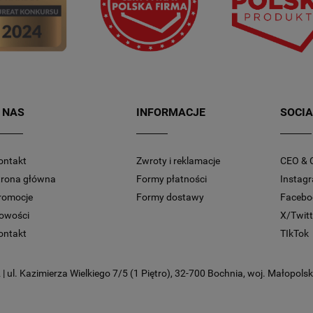
 NAS
INFORMACJE
SOCIA
ontakt
Zwroty i reklamacje
CEO & 
trona główna
Formy płatności
Instag
romocje
Formy dostawy
Facebo
owości
X/Twitt
ontakt
TIkTok
 ul. Kazimierza Wielkiego 7/5 (1 Piętro), 32-700 Bochnia, woj. Małopolski