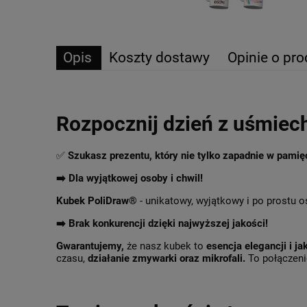
Opis
Koszty dostawy
Opinie o pro
Rozpocznij dzień z uśmiec
✅
Szukasz prezentu, który nie tylko zapadnie w pami
➡️ Dla wyjątkowej osoby i chwil!
Kubek PoliDraw®
- unikatowy, wyjątkowy i po prostu o
➡️
Brak konkurencji dzięki najwyższej jakości!
Gwarantujemy,
że nasz kubek to
esencja elegancji i ja
czasu,
działanie zmywarki oraz mikrofali.
To połączenie