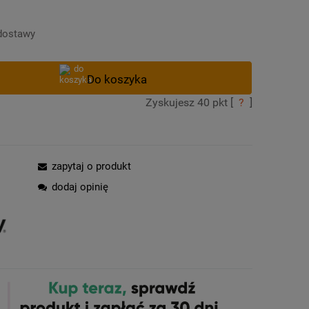
Cena nie zawiera ewentualnych kosztów
płatności
dostawy
Zyskujesz
40
pkt [
?
]
zapytaj o produkt
dodaj opinię