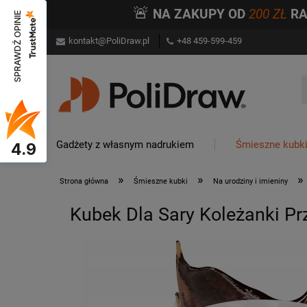
🚨
NA ZAKUPY OD
200 ZŁ
R
SPRAWDŹ OPINIE
kontakt@PoliDraw.pl
+48 459-599-459
Gadżety z własnym nadrukiem
Śmieszne kubk
4.9
»
»
»
Strona główna
Śmieszne kubki
Na urodziny i imieniny
Kubek Dla Sary Koleżanki Pr