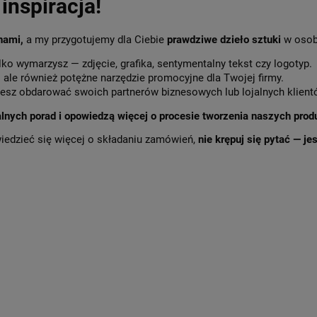
inspiracja!
 nami,
a my przygotujemy dla Ciebie
prawdziwe dzieło sztuki
w osob
lko wymarzysz — zdjęcie, grafika, sentymentalny tekst czy logotyp.
,
ale również potężne narzędzie promocyjne dla Twojej firmy.
sz obdarować swoich partnerów biznesowych lub lojalnych klient
alnych porad i opowiedzą więcej o procesie tworzenia naszych prod
wiedzieć się więcej o składaniu zamówień,
nie krępuj się pytać — j