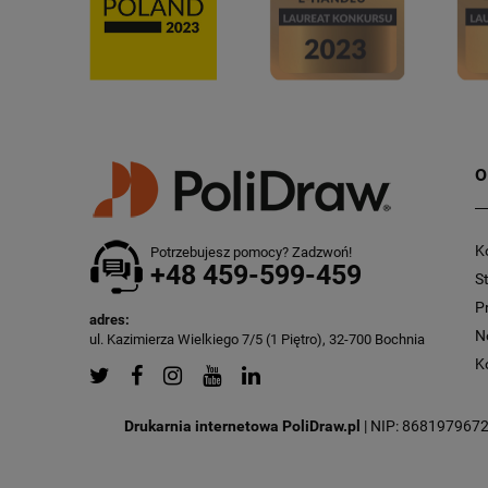
O
K
Potrzebujesz pomocy? Zadzwoń!
+48 459-599-459
S
P
adres:
N
ul. Kazimierza Wielkiego 7/5 (1 Piętro), 32-700 Bochnia
K
Drukarnia internetowa PoliDraw.pl
| NIP: 8681979672 |