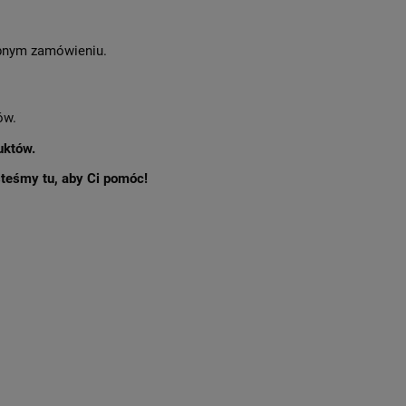
nym zamówieniu.
ów.
uktów.
esteśmy tu, aby Ci pomóc!