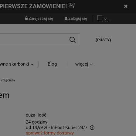
🚨
PIERWSZE ZAMÓWIENIE!
Zarejestruj się
Zaloguj się
(PUSTY)
wne skarbonki
Blog
więcej
e Zdjęciem
iem
duża ilość
24 godziny
od 14,99 zł
- InPost Kurier 24/7
sprawdź formy dostawy