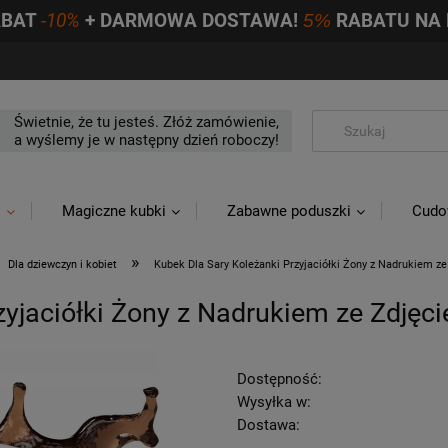
ABAT
-10%
+ DARMOWA DOSTAWA!
5%
RABATU NA 
Świetnie, że tu jesteś. Złóż zamówienie,
a wyślemy je w następny dzień roboczy!
i
Magiczne kubki
Zabawne poduszki
Cudo
»
Dla dziewczyn i kobiet
Kubek Dla Sary Koleżanki Przyjaciółki Żony z Nadrukiem z
zyjaciółki Żony z Nadrukiem ze Zdjęc
Dostępność:
Wysyłka w:
Dostawa: