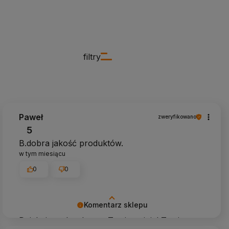
filtry
Paweł
zweryfikowano
5
B.dobra jakość produktów.
w tym miesiącu
0
0
Komentarz sklepu
Dziękujemy bardzo za Twoją opinię! Twoja