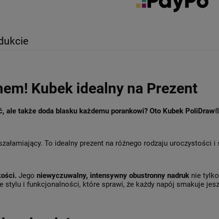
dukcie
hem! Kubek idealny na Prezent
ęć, ale także doda blasku każdemu porankowi? Oto Kubek PoliDraw
szałamiający. To idealny prezent na różnego rodzaju uroczystości i
kości.
Jego
niewyczuwalny, intensywny obustronny nadruk
nie tylk
 stylu i funkcjonalności, które sprawi, że każdy napój smakuje jesz