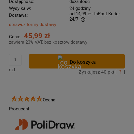
Dostępność:
duża ilość
Wysyłka w:
24 godziny
od 14,99 zł
- InPost Kurier
Dostawa:
24/7
sprawdź formy dostawy
Cena nie zawiera ewentualnych kosztów płatności
45,99 zł
Cena:
zawiera 23% VAT, bez kosztów dostawy
szt.
Zyskujesz
40
pkt [
?
]
Ocena:
Producent: