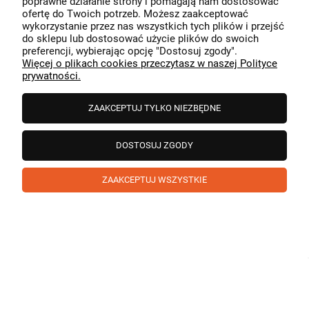
poprawne działanie strony i pomagają nam dostosować
przeszedł bezproblemowo, oraz, że możemy zapewnić
ofertę do Twoich potrzeb. Możesz zaakceptować
odpowiednią obsługę tak świetnym klientom. Dziękujemy
wykorzystanie przez nas wszystkich tych plików i przejść
raz jeszcze!
podgląd
do sklepu lub dostosować użycie plików do swoich
preferencji, wybierając opcję "Dostosuj zgody".
Więcej o plikach cookies przeczytasz w naszej Polityce
prywatności.
ZAAKCEPTUJ TYLKO NIEZBĘDNE
DOSTOSUJ ZGODY
ZAAKCEPTUJ WSZYSTKIE
Paweł
zweryfikowano
5
❤️ super poduszka.dziekuje💪
w tym miesiącu
1
0
Komentarz sklepu