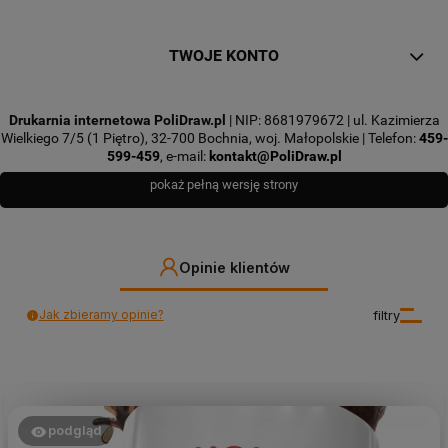
TWOJE KONTO
Drukarnia internetowa PoliDraw.pl
| NIP: 8681979672 | ul. Kazimierza
Wielkiego 7/5 (1 Piętro), 32-700 Bochnia, woj. Małopolskie | Telefon:
459-
599-459
, e-mail:
kontakt@PoliDraw.pl
pokaż pełną wersję strony
Opinie klientów
Jak zbieramy opinie?
filtry
podgląd