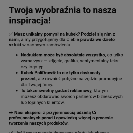
Twoja wyobraźnia to nasza
inspiracja!
✅
Masz unikalny pomysł na kubek? Podziel się nim z
nami,
a my przygotujemy dla Ciebie
prawdziwe dzieło
sztuki
w osobnym zamówieniu.
Nadrukiem może być absolutnie wszystko,
co tylko
wymarzysz — zdjęcie, grafika, sentymentalny tekst
czy logotyp.
Kubek PoliDraw® to nie tylko doskonały
prezent,
ale również potężne narzędzie promocyjne
dla Twojej firmy.
To także świetny gadżet reklamowy,
którym
możesz obdarować swoich partnerów biznesowych
lub lojalnych klientów.
➡️
Nasi eksperci z przyjemnością udzielą Ci
profesjonalnych porad i opowiedzą więcej o procesie
tworzenia naszych produktów.