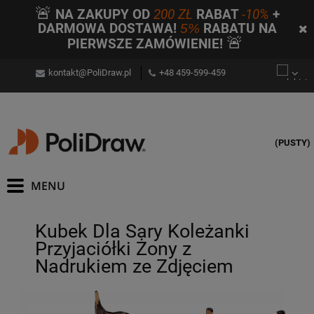
🚨
NA ZAKUPY OD
200 ZŁ
RABAT
-10%
+
DARMOWA DOSTAWA!
5%
RABATU NA
🚨
PIERWSZE ZAMÓWIENIE!
kontakt@PoliDraw.pl
+48 459-599-459
(PUSTY)
Kubek Dla Sary Koleżanki
Przyjaciółki Żony z
Nadrukiem ze Zdjęciem