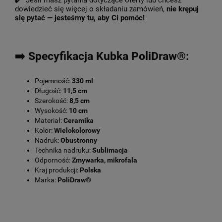
✔️ Jeśli masz pytania dotyczące oferty lub chcesz
dowiedzieć się więcej o składaniu zamówień,
nie krępuj
się pytać — jesteśmy tu, aby Ci pomóc!
➡️ Specyfikacja Kubka PoliDraw®:
Pojemność:
330 ml
Długość:
11,5 cm
Szerokość:
8,5 cm
Wysokość:
10 cm
Materiał:
Ceramika
Kolor:
Wielokolorowy
Nadruk:
Obustronny
Technika nadruku:
Sublimacja
Odporność:
Zmywarka, mikrofala
Kraj produkcji:
Polska
Marka:
PoliDraw®