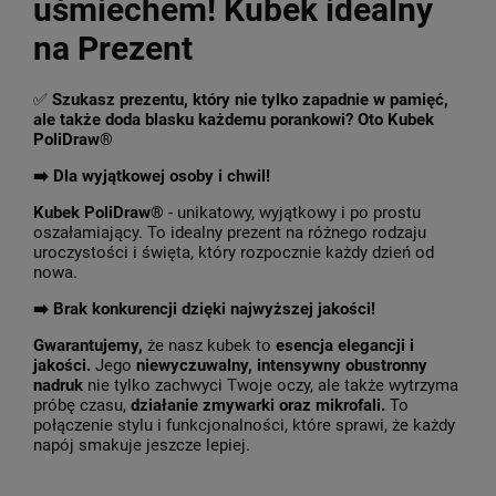
uśmiechem! Kubek idealny
na Prezent
✅
Szukasz prezentu, który nie tylko zapadnie w pamięć,
ale także doda blasku każdemu porankowi? Oto Kubek
PoliDraw®
➡️ Dla wyjątkowej osoby i chwil!
Kubek PoliDraw®
- unikatowy, wyjątkowy i po prostu
oszałamiający. To idealny prezent na różnego rodzaju
uroczystości i święta, który rozpocznie każdy dzień od
nowa.
➡️
Brak konkurencji dzięki najwyższej jakości!
Gwarantujemy,
że nasz kubek to
esencja elegancji i
jakości.
Jego
niewyczuwalny, intensywny obustronny
nadruk
nie tylko zachwyci Twoje oczy, ale także wytrzyma
próbę czasu,
działanie zmywarki oraz mikrofali.
To
połączenie stylu i funkcjonalności, które sprawi, że każdy
napój smakuje jeszcze lepiej.