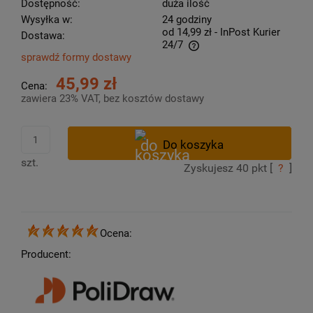
Dostępność:
duża ilość
Wysyłka w:
24 godziny
od 14,99 zł
- InPost Kurier
Dostawa:
24/7
sprawdź formy dostawy
Cena nie zawiera ewentualnych kosztów płatności
45,99 zł
Cena:
zawiera 23% VAT, bez kosztów dostawy
szt.
Zyskujesz
40
pkt [
?
]
Ocena:
Producent: