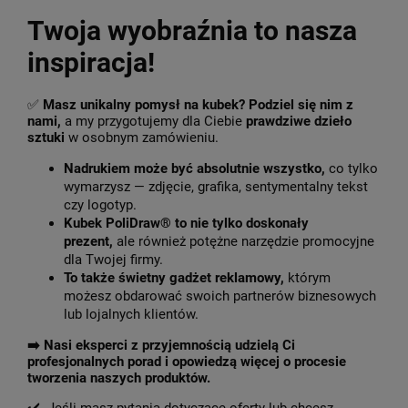
Twoja wyobraźnia to nasza
inspiracja!
✅
Masz unikalny pomysł na kubek? Podziel się nim z
nami,
a my przygotujemy dla Ciebie
prawdziwe dzieło
sztuki
w osobnym zamówieniu.
Nadrukiem może być absolutnie wszystko,
co tylko
wymarzysz — zdjęcie, grafika, sentymentalny tekst
czy logotyp.
Kubek PoliDraw® to nie tylko doskonały
prezent,
ale również potężne narzędzie promocyjne
dla Twojej firmy.
To także świetny gadżet reklamowy,
którym
możesz obdarować swoich partnerów biznesowych
lub lojalnych klientów.
➡️
Nasi eksperci z przyjemnością udzielą Ci
profesjonalnych porad i opowiedzą więcej o procesie
tworzenia naszych produktów.