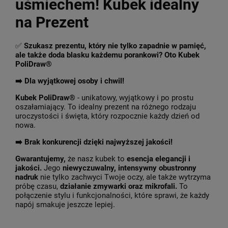
uśmiechem! Kubek idealny
na Prezent
✅
Szukasz prezentu, który nie tylko zapadnie w pamięć,
ale także doda blasku każdemu porankowi? Oto Kubek
PoliDraw®
➡️ Dla wyjątkowej osoby i chwil!
Kubek PoliDraw®
- unikatowy, wyjątkowy i po prostu
oszałamiający. To idealny prezent na różnego rodzaju
uroczystości i święta, który rozpocznie każdy dzień od
nowa.
➡️
Brak konkurencji dzięki najwyższej jakości!
Gwarantujemy,
że nasz kubek to
esencja elegancji i
jakości.
Jego
niewyczuwalny, intensywny obustronny
nadruk
nie tylko zachwyci Twoje oczy, ale także wytrzyma
próbę czasu,
działanie zmywarki oraz mikrofali.
To
połączenie stylu i funkcjonalności, które sprawi, że każdy
napój smakuje jeszcze lepiej.