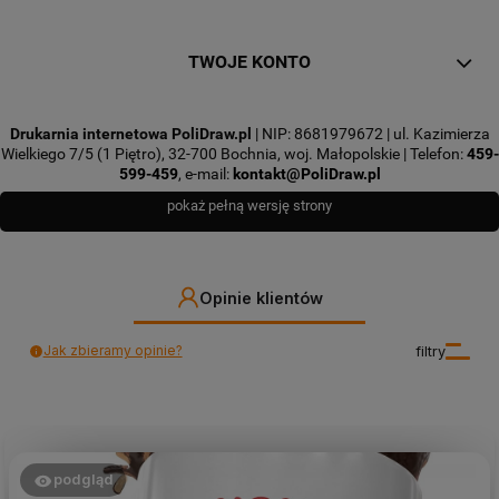
TWOJE KONTO
Drukarnia internetowa PoliDraw.pl
| NIP: 8681979672 | ul. Kazimierza
Wielkiego 7/5 (1 Piętro), 32-700 Bochnia, woj. Małopolskie | Telefon:
459-
599-459
, e-mail:
kontakt@PoliDraw.pl
pokaż pełną wersję strony
Opinie klientów
Jak zbieramy opinie?
filtry
podgląd