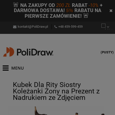
🚨
NA ZAKUPY OD
200 ZŁ
RABAT
-10%
+
DARMOWA DOSTAWA!
5%
RABATU NA
🚨
PIERWSZE ZAMÓWIENIE!
kontakt@PoliDraw.pl
+48 459-599-459
(PUSTY)
Kubek Dla Rity Siostry
Koleżanki Żony na Prezent z
Nadrukiem ze Zdjęciem