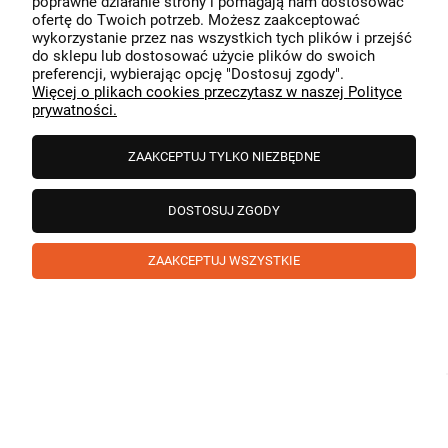
poprawne działanie strony i pomagają nam dostosować
przeszedł bezproblemowo, oraz, że możemy zapewnić
ofertę do Twoich potrzeb. Możesz zaakceptować
odpowiednią obsługę tak świetnym klientom. Dziękujemy
wykorzystanie przez nas wszystkich tych plików i przejść
raz jeszcze!
podgląd
do sklepu lub dostosować użycie plików do swoich
preferencji, wybierając opcję "Dostosuj zgody".
Więcej o plikach cookies przeczytasz w naszej Polityce
prywatności.
ZAAKCEPTUJ TYLKO NIEZBĘDNE
DOSTOSUJ ZGODY
ZAAKCEPTUJ WSZYSTKIE
Paweł
zweryfikowano
5
❤️ super poduszka.dziekuje💪
w tym miesiącu
1
0
Komentarz sklepu