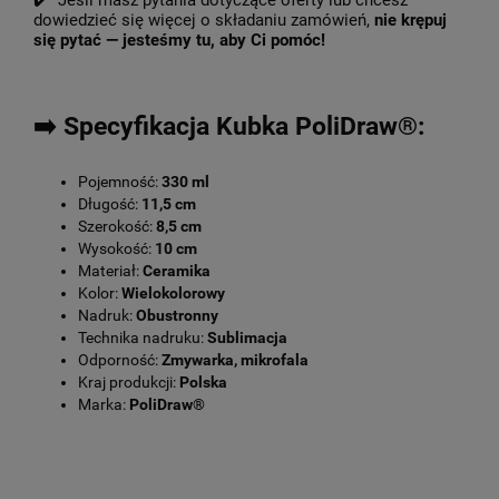
✔️ Jeśli masz pytania dotyczące oferty lub chcesz
dowiedzieć się więcej o składaniu zamówień,
nie krępuj
się pytać — jesteśmy tu, aby Ci pomóc!
➡️ Specyfikacja Kubka PoliDraw®:
Pojemność:
330 ml
Długość:
11,5 cm
Szerokość:
8,5 cm
Wysokość:
10 cm
Materiał:
Ceramika
Kolor:
Wielokolorowy
Nadruk:
Obustronny
Technika nadruku:
Sublimacja
Odporność:
Zmywarka, mikrofala
Kraj produkcji:
Polska
Marka:
PoliDraw®