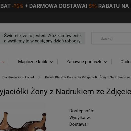
ABAT
-10%
+ DARMOWA DOSTAWA!
5%
RABATU NA 
Świetnie, że tu jesteś. Złóż zamówienie,
a wyślemy je w następny dzień roboczy!
i
Magiczne kubki
Zabawne poduszki
Cudo
»
Dla dziewczyn i kobiet
Kubek Dla Poli Koleżanki Przyjaciółki Żony z Nadrukiem ze
zyjaciółki Żony z Nadrukiem ze Zdjęc
Dostępność:
Wysyłka w:
Dostawa: