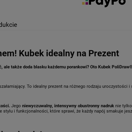
dukcie
hem! Kubek idealny na Prezent
ęć, ale także doda blasku każdemu porankowi? Oto Kubek PoliDraw
szałamiający. To idealny prezent na różnego rodzaju uroczystości i
kości.
Jego
niewyczuwalny, intensywny obustronny nadruk
nie tylk
 stylu i funkcjonalności, które sprawi, że każdy napój smakuje jesz