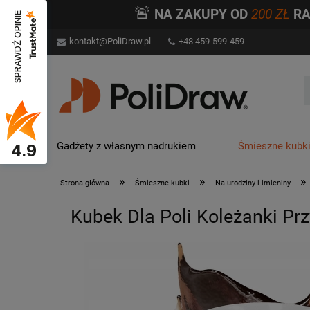
🚨
NA ZAKUPY OD
200 ZŁ
R
SPRAWDŹ OPINIE
kontakt@PoliDraw.pl
+48 459-599-459
Gadżety z własnym nadrukiem
Śmieszne kubk
4.9
»
»
»
Strona główna
Śmieszne kubki
Na urodziny i imieniny
Kubek Dla Poli Koleżanki Pr