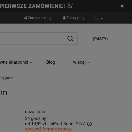
🚨
PIERWSZE ZAMÓWIENIE!
Zarejestruj się
Zaloguj się
(PUSTY)
wne skarbonki
Blog
więcej
 Zdjęciem
iem
duża ilość
24 godziny
od 14,99 zł
- InPost Kurier 24/7
sprawdź formy dostawy