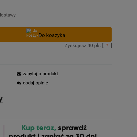
Cena nie zawiera ewentualnych kosztów
płatności
dostawy
Zyskujesz
40
pkt [
?
]
zapytaj o produkt
dodaj opinię