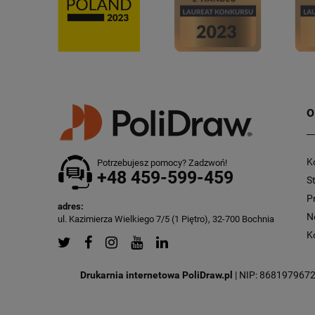
O
K
Potrzebujesz pomocy? Zadzwoń!
+48 459-599-459
S
P
adres:
N
ul. Kazimierza Wielkiego 7/5 (1 Piętro), 32-700 Bochnia
K
Drukarnia internetowa PoliDraw.pl
| NIP: 8681979672 |