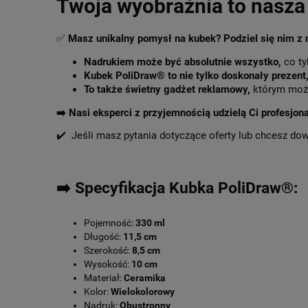
Twoja wyobraźnia to nasza 
✅
Masz unikalny pomysł na kubek? Podziel się nim z
Nadrukiem może być absolutnie wszystko,
co ty
Kubek PoliDraw® to nie tylko doskonały prezent
To także świetny gadżet reklamowy,
którym może
➡️
Nasi eksperci z przyjemnością udzielą Ci profesjon
✔️ Jeśli masz pytania dotyczące oferty lub chcesz do
➡️ Specyfikacja Kubka PoliDraw®:
Pojemność:
330 ml
Długość:
11,5 cm
Szerokość:
8,5 cm
Wysokość:
10 cm
Materiał:
Ceramika
Kolor:
Wielokolorowy
Nadruk:
Obustronny