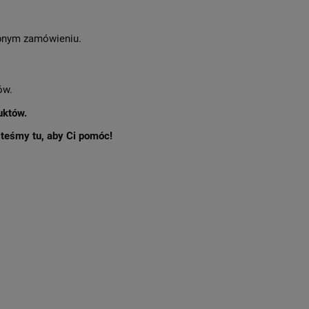
nym zamówieniu.
ów.
uktów.
esteśmy tu, aby Ci pomóc!