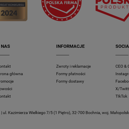
 NAS
INFORMACJE
SOCIA
ontakt
Zwroty i reklamacje
CEO & 
trona główna
Formy płatności
Instag
romocje
Formy dostawy
Facebo
owości
X/Twitt
ontakt
TIkTok
 ul. Kazimierza Wielkiego 7/5 (1 Piętro), 32-700 Bochnia, woj. Małopolski