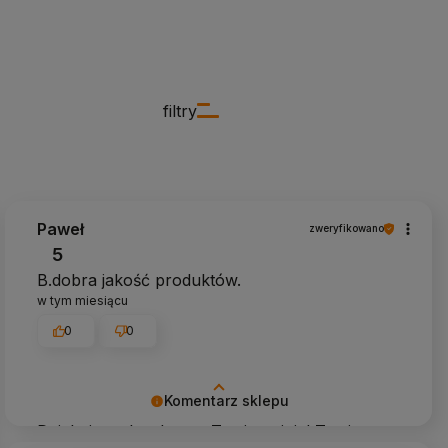
filtry
Paweł
zweryfikowano
5
B.dobra jakość produktów.
w tym miesiącu
0
0
Komentarz sklepu
Dziękujemy bardzo za Twoją opinię! Twoja