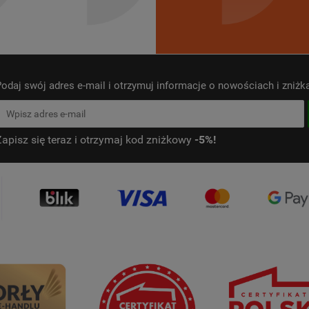
odaj swój adres e-mail i otrzymuj informacje o nowościach i zniż
Zapisz się teraz i otrzymaj kod zniżkowy
-5%!