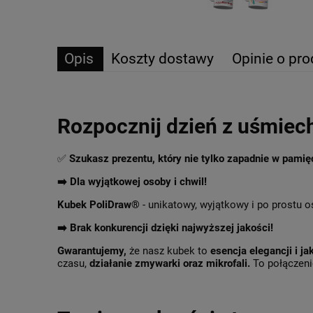
Opis
Koszty dostawy
Opinie o pro
Rozpocznij dzień z uśmiec
✅
Szukasz prezentu, który nie tylko zapadnie w pami
➡️ Dla wyjątkowej osoby i chwil!
Kubek PoliDraw®
- unikatowy, wyjątkowy i po prostu o
➡️
Brak konkurencji dzięki najwyższej jakości!
Gwarantujemy,
że nasz kubek to
esencja elegancji i ja
czasu,
działanie zmywarki oraz mikrofali.
To połączenie