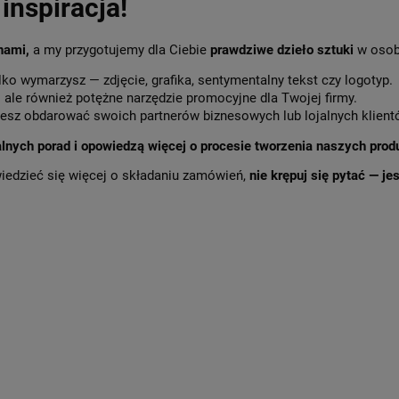
inspiracja!
 nami,
a my przygotujemy dla Ciebie
prawdziwe dzieło sztuki
w osob
lko wymarzysz — zdjęcie, grafika, sentymentalny tekst czy logotyp.
,
ale również potężne narzędzie promocyjne dla Twojej firmy.
sz obdarować swoich partnerów biznesowych lub lojalnych klient
alnych porad i opowiedzą więcej o procesie tworzenia naszych prod
wiedzieć się więcej o składaniu zamówień,
nie krępuj się pytać — j